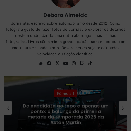
Debora Almeida
Jornalista, escrevo sobre automobilismo desde 2012. Como
fotógrafa gosto de fazer fotos de corridas e explorar os detalhes
deste mundo, dando uma outra abordagem nas minhas
fotografias. Livros são a minha grande paixão, sempre estou com
uma leitura em andamento. Devoro séries seja relacionada a
velocidade ou ficção cientifica.
We
Fa
X
Yo
Ins
Tw
Tik
bsi
ce
uT
tag
itc
To
te
bo
ub
ra
h
k
ok
e
m
MotoGP
Horários da MotoGP: programação
completa do GP da Grã-Bretanha