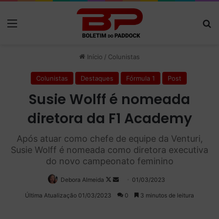
Menu
P
Início
/
Colunistas
Colunistas
Destaques
Fórmula 1
Post
Susie Wolff é nomeada
diretora da F1 Academy
Após atuar como chefe de equipe da Venturi,
Susie Wolff é nomeada como diretora executiva
do novo campeonato feminino
Debora Almeida
Follow
Mande
01/03/2023
on
um
Última Atualização 01/03/2023
0
3 minutos de leitura
X
e-
mail