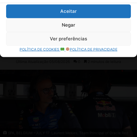
P
r
Aceitar
i
x
Negar
d
e
Ver preferências
S
ã
POLÍTICA DE COOKIES
POLÍTICA DE PRIVACIDADE
o
P
a
u
l
o