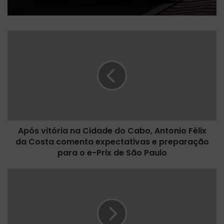
A
p
ó
s
v
i
t
ó
r
Após vitória na Cidade do Cabo, Antonio Félix
i
da Costa comenta expectativas e preparação
a
n
para o e-Prix de São Paulo
a
C
P
i
r
d
e
a
v
d
i