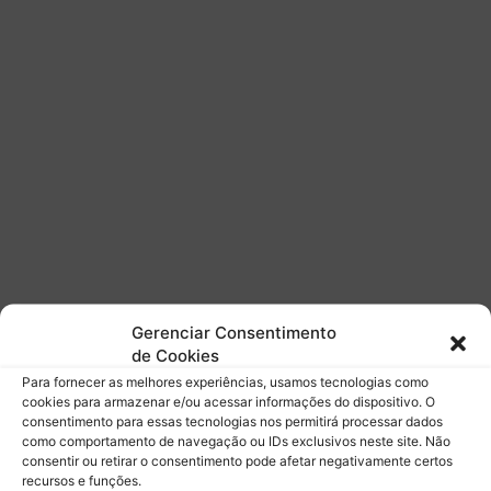
v
a
a
h
s
r
e
e
p
i
r
n
e
p
a
r
a
ç
ã
o
Gerenciar Consentimento
p
de Cookies
a
r
Para fornecer as melhores experiências, usamos tecnologias como
a
cookies para armazenar e/ou acessar informações do dispositivo. O
consentimento para essas tecnologias nos permitirá processar dados
o
como comportamento de navegação ou IDs exclusivos neste site. Não
e
consentir ou retirar o consentimento pode afetar negativamente certos
-
recursos e funções.