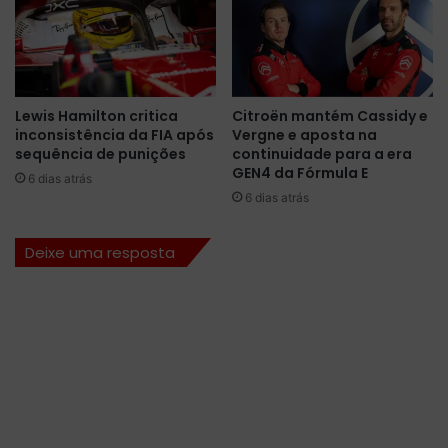
C
2
o
3
s
d
t
a
a
F
Lewis Hamilton critica
Citroën mantém Cassidy e
c
ó
inconsistência da FIA após
Vergne e aposta na
o
r
sequência de punições
continuidade para a era
m
m
GEN4 da Fórmula E
6 dias atrás
e
u
6 dias atrás
n
l
t
a
a
1
Deixe uma resposta
e
c
x
o
p
m
e
e
c
ç
t
a
a
n
t
o
i
B