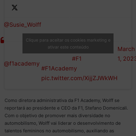
A pioneer both on-track
and in management off-
BREAKING:
—
track, Wolff will drive
@Susie_Wolff
Formu
forward F1's commitment to
appointed
1 (@F1
maximising opportunities
Clique para aceitar os cookies marketing e
Managing
ativar este conteúdo
March
for female drivers in
Director of
1, 202
motorsport
#F1
@f1academy
#F1Academy
pic.twitter.com/XijjZJWkWH
Como diretora administrativa da F1 Academy, Wolff se
reportará ao presidente e CEO da F1, Stefano Domenicali.
Com o objetivo de promover mais diversidade no
automobilismo, Wolff vai liderar o desenvolvimento de
talentos femininos no automobilismo, auxiliando as