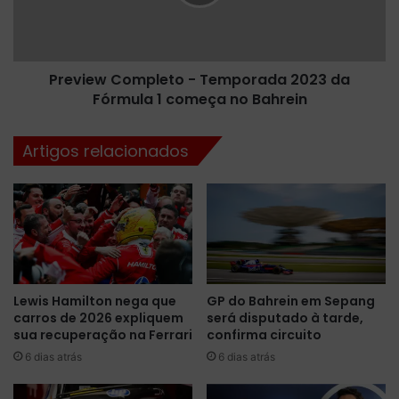
e
e
d
w
o
C
C
o
a
Preview Completo - Temporada 2023 da
m
b
Fórmula 1 começa no Bahrein
p
o
l
,
e
Artigos relacionados
A
t
n
o
t
-
o
T
n
e
i
m
o
p
F
o
Lewis Hamilton nega que
GP do Bahrein em Sepang
é
r
carros de 2026 expliquem
será disputado à tarde,
l
a
sua recuperação na Ferrari
confirma circuito
i
d
x
6 dias atrás
6 dias atrás
a
d
2
a
0