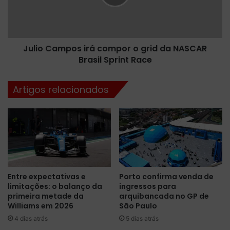
d
C
a
a
d
m
i
p
Julio Campos irá compor o grid da NASCAR
r
o
e
Brasil Sprint Race
s
t
i
o
r
Artigos relacionados
r
á
a
c
d
o
a
m
F
p
1
o
A
r
c
o
Entre expectativas e
Porto confirma venda de
a
g
limitações: o balanço da
ingressos para
d
r
primeira metade da
arquibancada no GP de
e
i
Williams em 2026
São Paulo
m
d
4 dias atrás
5 dias atrás
y
d