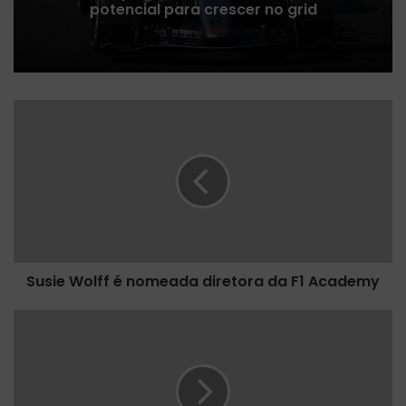
potencial para crescer no grid
S
u
s
i
e
W
o
l
f
Susie Wolff é nomeada diretora da F1 Academy
f
é
n
J
o
u
m
l
e
i
a
o