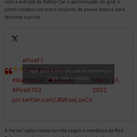
com a entrada do Safety Car e aproximação do grid, o
piloto instalou um outro conjunto de pneus macios para
terminar a prova.
58 pit-stops during the race.
Here’s how it panned out for
— Pirelli
the
#Fit4F1
teams.
Motorsport
#F1
#Formula1
(@pirellisport)
Clique para aceitar os cookies marketing e
ativar este conteúdo
#BahrainGP
#Pirelli
March 20,
#Pirelli150
2022
pic.twitter.com/JBWJwLosCn
A Ferrari optou nesta corrida seguir a mecânica da Red