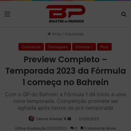
Menu
P
Início
/
Colunistas
Colunistas
Destaques
Fórmula 1
Post
Preview Completo –
Temporada 2023 da Fórmula
1 começa no Bahrein
Com o GP do Bahrein a Fórmula 1 dá início a uma
nova temporada. Competição promete ser
agitada após testes de pré-temporada
Debora Almeida
Follow
Mande
01/03/2023
on
um
Última Atualização 01/03/2023
0
5 minutos de leitura