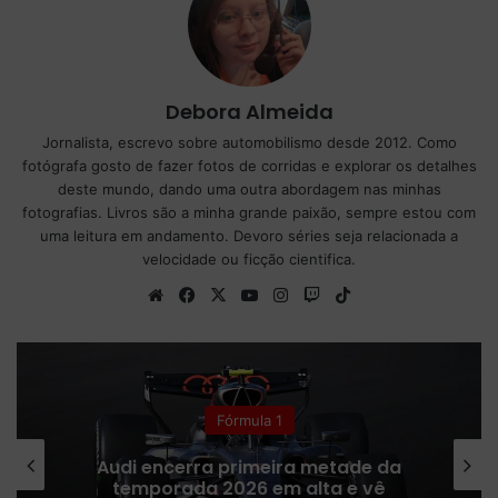
Debora Almeida
Jornalista, escrevo sobre automobilismo desde 2012. Como
fotógrafa gosto de fazer fotos de corridas e explorar os detalhes
deste mundo, dando uma outra abordagem nas minhas
fotografias. Livros são a minha grande paixão, sempre estou com
uma leitura em andamento. Devoro séries seja relacionada a
velocidade ou ficção cientifica.
We
Fa
X
Yo
Ins
Tw
Tik
bsi
ce
uT
tag
itc
To
te
bo
ub
ra
h
k
ok
e
m
Fórmula 1
Audi encerra primeira metade da
temporada 2026 em alta e vê