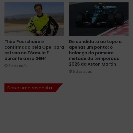
a
N
A
S
C
A
R
Théo Pourchaire é
De candidata ao topo a
B
confirmado pela Opel para
apenas um ponto: o
r
estreia na Fórmula E
balanço da primeira
a
durante a era GEN4
metade da temporada
s
2026 da Aston Martin
5 dias atrás
i
5 dias atrás
l
S
Deixe uma resposta
p
r
i
n
t
R
a
c