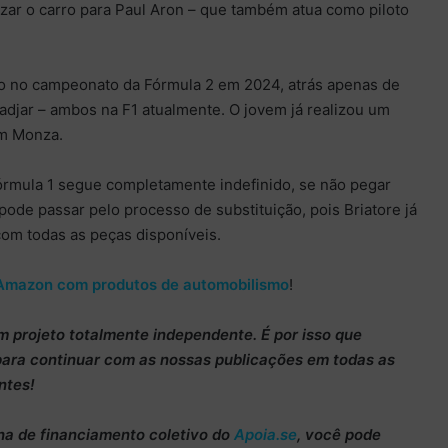
izar o carro para Paul Aron – que também atua como piloto
ado no campeonato da Fórmula 2 em 2024, atrás apenas de
Hadjar – ambos na F1 atualmente. O jovem já realizou um
em Monza.
Fórmula 1 segue completamente indefinido, se não pegar
ode passar pelo processo de substituição, pois Briatore já
 com todas as peças disponíveis.
Amazon com produtos de automobilismo
!
m projeto totalmente
independente
. É por isso que
para continuar
com as nossas publicações em todas as
ntes!
ha de
financiamento coletivo do
Apoia.se
, você pode