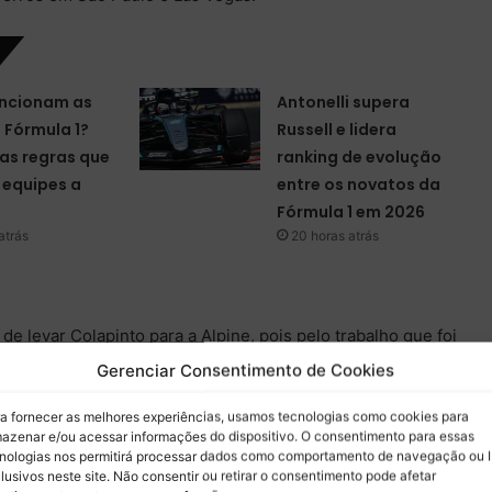
ncionam as
Antonelli supera
a Fórmula 1?
Russell e lidera
as regras que
ranking de evolução
equipes a
entre os novatos da
Fórmula 1 em 2026
atrás
20 horas atrás
 de levar Colapinto para a Alpine, pois pelo trabalho que foi
onvenceu. Dessa forma, o competidor então foi escolhido
Gerenciar Consentimento de Cookies
an, mas não tem correspondido com as expectativas
sificação em Ímola, além de terminar as três provas fora do
a fornecer as melhores experiências, usamos tecnologias como cookies para
azenar e/ou acessar informações do dispositivo. O consentimento para essas
nto conturbado.
nologias nos permitirá processar dados como comportamento de navegação ou 
lusivos neste site. Não consentir ou retirar o consentimento pode afetar