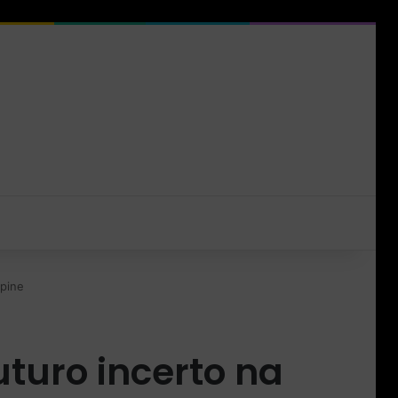
lpine
turo incerto na