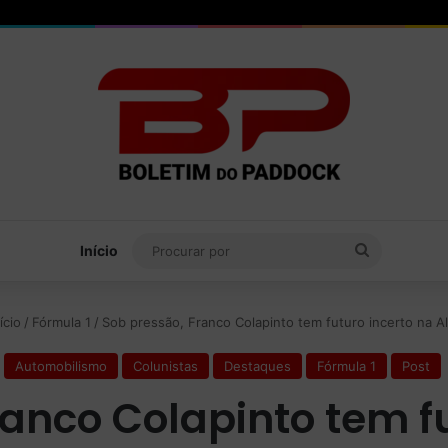
Procurar
Início
por
ício
/
Fórmula 1
/
Sob pressão, Franco Colapinto tem futuro incerto na A
Automobilismo
Colunistas
Destaques
Fórmula 1
Post
ranco Colapinto tem fu