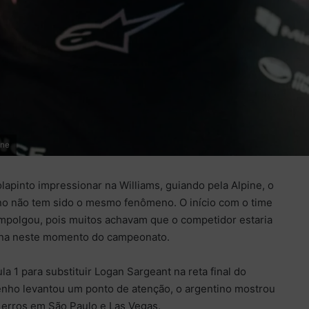
ine
lapinto impressionar na Williams, guiando pela Alpine, o
ino não tem sido o mesmo fenômeno. O início com o time
mpolgou, pois muitos achavam que o competidor estaria
ina neste momento do campeonato.
a 1 para substituir Logan Sargeant na reta final do
ho levantou um ponto de atenção, o argentino mostrou
 erros em São Paulo e Las Vegas.