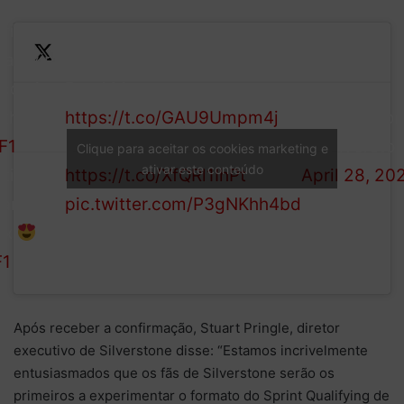
rint
alifying
Read More >>
 coming
https://t.co/GAU9Umpm4j
— Silversto
 the
Buy Tickets >>
(@Silversto
F1
Clique para aceitar os cookies marketing e
ativar este conteúdo
https://t.co/XfQRl1IhPt
April 28, 20
itish
pic.twitter.com/P3gNKhh4bd
rand
ix
F1
Após receber a confirmação, Stuart Pringle, diretor
executivo de Silverstone disse: “Estamos incrivelmente
entusiasmados que os fãs de Silverstone serão os
primeiros a experimentar o formato do Sprint Qualifying de