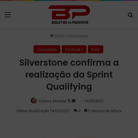
Menu
P
Início
/
Colunistas
Colunistas
Fórmula 1
Post
Silverstone confirma a
realização da Sprint
Qualifying
Debora Almeida
Follow
Mande
14/05/2021
on
um
Última Atualização 14/05/2021
0
2 minutos de leitura
X
e-
mail