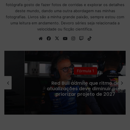
fotógrafa gosto de fazer fotos de corridas e explorar os detalhes
deste mundo, dando uma outra abordagem nas minhas
fotografias. Livros são a minha grande paixão, sempre estou com
uma leitura em andamento. Devoro séries seja relacionada a
velocidade ou ficção cientifica.
We
Fa
X
Yo
Ins
Tw
Tik
bsi
ce
uT
tag
itc
To
te
bo
ub
ra
h
k
ok
e
m
Fórmula 1
Red Bull admite que ritmo de
atualizações deve diminuir para
priorizar projeto de 2027
F