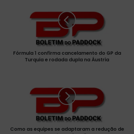
ó
r
m
u
l
a
1
c
Fórmula 1 confirma cancelamento do GP da
o
Turquia e rodada dupla na Áustria
n
f
i
C
r
o
m
m
a
o
c
a
a
s
n
e
c
q
e
u
l
Como as equipes se adaptaram a redução de
i