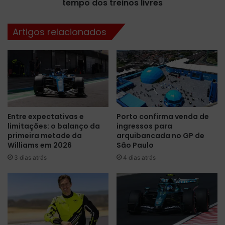
a
tempo dos treinos livres
p
m
e
e
s
Artigos relacionados
n
s
t
e
o
a
d
d
o
a
G
p
P
t
d
a
Entre expectativas e
Porto confirma venda de
a
r
limitações: o balanço da
ingressos para
T
a
primeira metade da
arquibancada no GP de
u
m
Williams em 2026
São Paulo
r
a
3 dias atrás
4 dias atrás
q
r
u
e
i
d
a
u
e
ç
r
ã
o
o