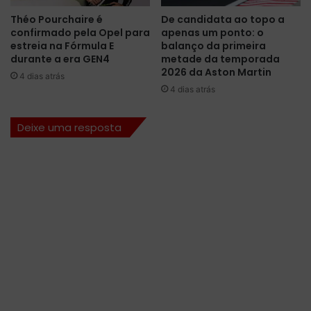
d
d
Théo Pourchaire é
De candidata ao topo a
a
e
confirmado pela Opel para
apenas um ponto: o
d
t
estreia na Fórmula E
balanço da primeira
a
e
durante a era GEN4
metade da temporada
d
m
2026 da Aston Martin
4 dias atrás
u
p
4 dias atrás
p
o
l
d
Deixe uma resposta
a
o
n
s
a
t
Á
r
u
e
s
i
t
n
r
o
i
s
a
l
i
v
r