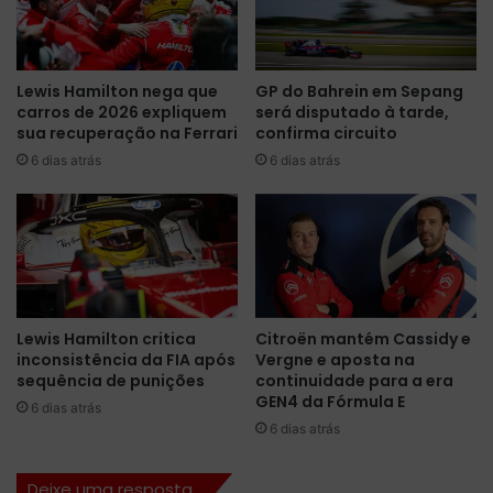
b
b
e
i
r
d
t
Lewis Hamilton nega que
GP do Bahrein em Sepang
e
o
carros de 2026 expliquem
será disputado à tarde,
F
F
sua recuperação na Ferrari
confirma circuito
ó
a
6 dias atrás
6 dias atrás
r
r
m
i
u
a
l
a
1
Lewis Hamilton critica
Citroën mantém Cassidy e
inconsistência da FIA após
Vergne e aposta na
sequência de punições
continuidade para a era
GEN4 da Fórmula E
6 dias atrás
6 dias atrás
Deixe uma resposta