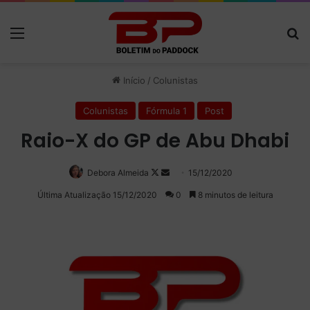
Menu
P
Início
/
Colunistas
Colunistas
Fórmula 1
Post
Raio-X do GP de Abu Dhabi
Debora Almeida
Follow
Mande
15/12/2020
on
um
Última Atualização 15/12/2020
0
8 minutos de leitura
X
e-
mail