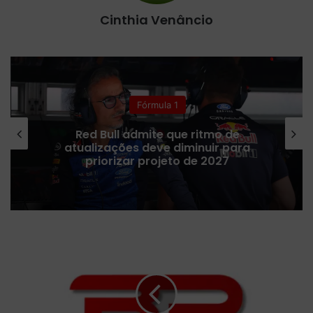
Cinthia Venâncio
Fórmula 1
Red Bull admite que ritmo de
atualizações deve diminuir para
priorizar projeto de 2027
Gunther
e
Da
Costa
lideram
os