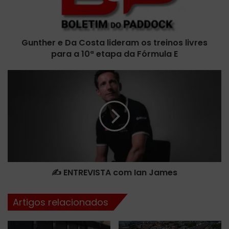
treinos
livres
para
Gunther e Da Costa lideram os treinos livres
a
10ª
para a 10ª etapa da Fórmula E
etapa
da
✍️
Fórmula
ENTREVISTA
E
com
Ian
James
✍️ ENTREVISTA com Ian James
Artigos relacionados