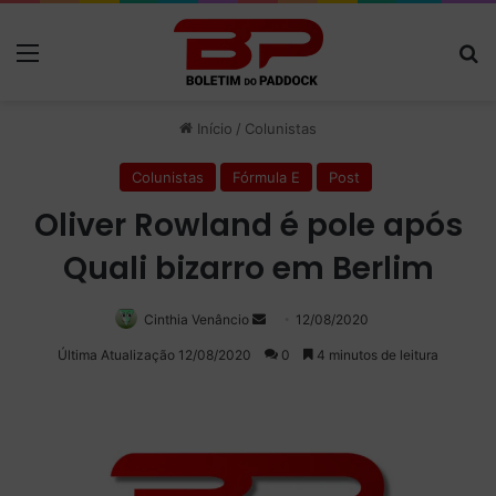
Menu
Pr
Início
/
Colunistas
Colunistas
Fórmula E
Post
Oliver Rowland é pole após
Quali bizarro em Berlim
Mande
Cinthia Venâncio
12/08/2020
um
Última Atualização 12/08/2020
0
4 minutos de leitura
e-
mail