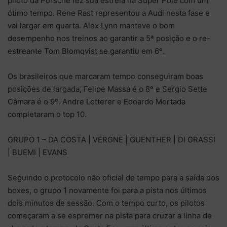
piloto da Porsche fez sua estreia na Super Pole com um
ótimo tempo. Rene Rast representou a Audi nesta fase e
vai largar em quarta. Alex Lynn manteve o bom
desempenho nos treinos ao garantir a 5ª posição e o re-
estreante Tom Blomqvist se garantiu em 6º.
Os brasileiros que marcaram tempo conseguiram boas
posições de largada, Felipe Massa é o 8º e Sergio Sette
Câmara é o 9º. Andre Lotterer e Edoardo Mortada
completaram o top 10.
GRUPO 1 – DA COSTA | VERGNE | GUENTHER | DI GRASSI
| BUEMI | EVANS
Seguindo o protocolo não oficial de tempo para a saída dos
boxes, o grupo 1 novamente foi para a pista nos últimos
dois minutos de sessão. Com o tempo curto, os pilotos
começaram a se espremer na pista para cruzar a linha de