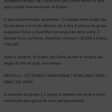
chegada a tempo, da Costa ficou por último entre os seis,
após colidir levemente em di Grassi..
O que todos temiam, aconteceu. O traçado mais longo não
foi perdoou o erro de cálculos de 4 dos 6 pilotos do grupo
e apenas Evans e Guenther conseguiram abrir volta. O
alemão ficou na frente, Guenther marcou 1:16.394 e Evans,
1:16.395.
Após o vexame, di Grassi, da Costa, Buemi e Vergne vão
largar do fim do grid, sem tempo.
GRUPO 2 – LOTTERER | VANDOORNE | ROWLAND | BIRD |
SIMS | DE VRIES
A exemplo do grupo 1, o grupo 2 também foi tarde a pista,
mostrando que gosta de viver perigosamente.