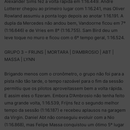
Alexander Sims fez a volta rápida em 1:16.449. Andre
Lotterer chegou ao primeiro lugar com 1:16.241, mas Oliver
Rowland assumiu a ponta logo depois ao anotar 1:16.191. A
dupla da Mercedes não andou bem, Vandoorne ficou em 7º
(1:16.646) e de Vries em 8º (1:16.755). Sam Bird deu um
leve toque no muro e ficou com o 6º tempo geral, 1:16.524.
GRUPO 3 – FRIJNS | MORTARA | D’AMBROSIO | ABT |
MASSA | LYNN
Brigando menos com o cronômetro, o grupo não foi para a
pista não tão tarde, o tempo razoável para o fim da sessão
permitiu que os pilotos aproveitassem bem a volta rápida.
E assim eles o fizeram. Embora D’Ambrosio não tenha feito
uma grande volta, 1:16.539, Frijns fez o segundo melhor
tempo da sessão (1:16.187) e recebeu aplausos na garagem
da Virgin. Daniel Abt não conseguiu evoluir com a Nio
(1:16.868), mas Felipe Massa conquistou um ótimo 5º lugar