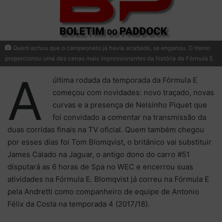
Quem achou que o campeonato já havia acabado, se enganou. O treino
proporcionou uma das cenas mais impressionantes da história da Fórmula E.
A
última rodada da temporada da Fórmula E
começou com novidades: novo traçado, novas
curvas e a presença de Nelsinho Piquet que
foi convidado a comentar na transmissão da
duas corridas finais na TV oficial. Quem também chegou
por esses dias foi Tom Blomqvist, o britânico vai substituir
James Calado na Jaguar, o antigo dono do carro #51
disputará as 6 horas de Spa no WEC e encerrou suas
atividades na Fórmula E. Blomqvist já correu na Fórmula E
pela Andretti como companheiro de equipe de Antonio
Félix da Costa na temporada 4 (2017/18).