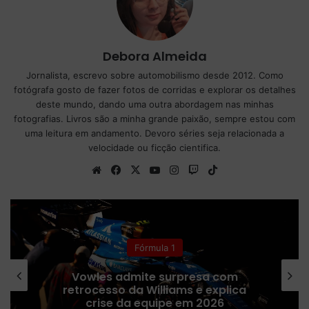
Debora Almeida
Jornalista, escrevo sobre automobilismo desde 2012. Como
fotógrafa gosto de fazer fotos de corridas e explorar os detalhes
deste mundo, dando uma outra abordagem nas minhas
fotografias. Livros são a minha grande paixão, sempre estou com
uma leitura em andamento. Devoro séries seja relacionada a
velocidade ou ficção cientifica.
We
Fa
X
Yo
Ins
Tw
Tik
bsi
ce
uT
tag
itc
To
te
bo
ub
ra
h
k
ok
e
m
Indy
IndyCar em Portland: confira os
horários da 13ª etapa da temporada
2026 e onde assistir