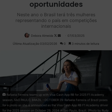
oportunidades
Neste ano o Brasil terá três mulheres
representando o país em competições
internacionais
Debora Almeida
Follow
Mande
07/03/2025
on
um
Última Atualização 03/02/2026
0
3 minutos de leitura
X
e-
mail
Rafaela Ferreira teams up with Visa Cash App RB for 2025 F1 Academy
season. SAO PAULO, BRAZIL - OCTOBER 29: Rafaela Ferreira of Brazil poses
for a photo as she is announced as the Visa Cash App RB F1 Academy driver
for the 2025 season on October 29, 2024 in Sao Paulo, Brazil. (Photo by Rudy