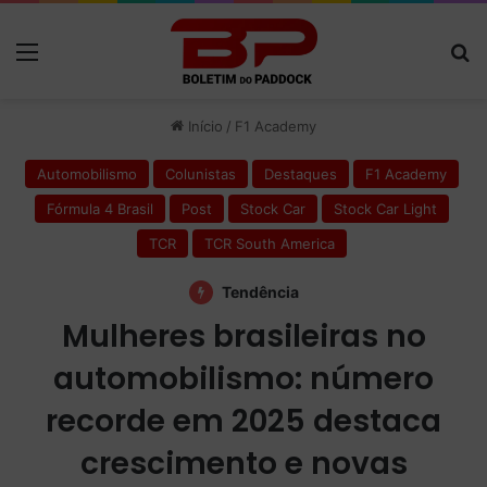
Menu
P
Início
/
F1 Academy
Automobilismo
Colunistas
Destaques
F1 Academy
Fórmula 4 Brasil
Post
Stock Car
Stock Car Light
TCR
TCR South America
Tendência
Mulheres brasileiras no
automobilismo: número
recorde em 2025 destaca
crescimento e novas