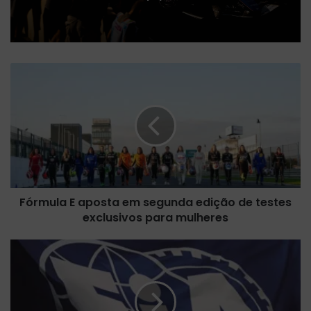
F
ó
r
m
u
l
a
E
a
Fórmula E aposta em segunda edição de testes
p
exclusivos para mulheres
o
s
t
M
a
o
e
t
m
o
s
r