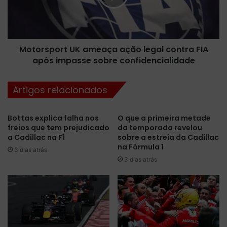
e
s
g
p
u
o
n
r
d
Motorsport UK ameaça ação legal contra FIA
t
a
após impasse sobre confidencialidade
U
e
K
d
a
Artigos relacionados
i
m
ç
e
ã
a
Bottas explica falha nos
O que a primeira metade
o
ç
freios que tem prejudicado
da temporada revelou
d
a
a Cadillac na F1
sobre a estreia da Cadillac
e
a
na Fórmula 1
3 dias atrás
t
ç
3 dias atrás
e
ã
s
o
t
l
e
e
s
g
e
a