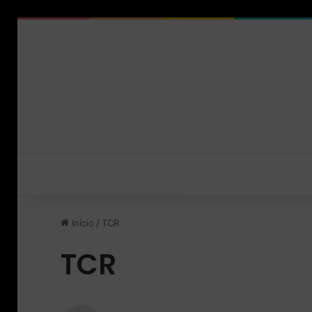
Início
/
TCR
TCR