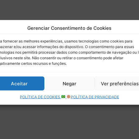
Gerenciar Consentimento de Cookies
Debora Almeida
0
Mulheres brasileiras no
a fornecer as melhores experiências, usamos tecnologias como cookies para
azenar e/ou acessar informações do dispositivo. O consentimento para essas
automobilismo: número recorde
nologias nos permitirá processar dados como comportamento de navegação ou 
em 2025 destaca crescimento e
lusivos neste site. Não consentir ou retirar o consentimento pode afetar
ativamente certos recursos e funções.
novas oportunidades
Neste ano o Brasil terá três mulheres representando
Aceitar
Negar
Ver preferências
o país em competições internacionais
POLÍTICA DE COOKIES
POLÍTICA DE PRIVACIDADE
Leia mais »