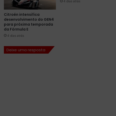
g
s
4 dias atrás
a
t
”
i
Citroën intensifica
n
desenvolvimento do GEN4
C
para próxima temporada
i
da Fórmula E
n
4 dias atrás
d
r
Deixe uma resposta
i
c
s
e
g
u
r
a
T
y
G
i
b