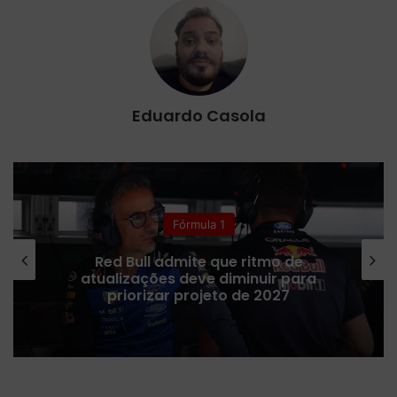
Eduardo Casola
Fórmula 1
Red Bull admite que ritmo de
atualizações deve diminuir para
priorizar projeto de 2027
E