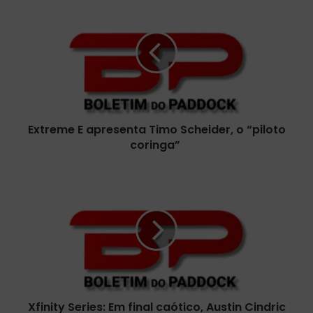
x
t
r
e
m
e
E
a
Extreme E apresenta Timo Scheider, o “piloto
p
coringa”
r
e
s
X
e
f
n
i
t
n
a
i
T
t
i
y
m
S
o
e
S
Xfinity Series: Em final caótico, Austin Cindric
r