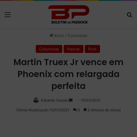
Menu
P
Início
/
Colunistas
Colunistas
Nascar
Post
Martin Truex Jr vence em
Phoenix com relargada
perfeita
Eduardo Casola
Mande
15/03/2021
um
Última Atualização 15/03/2021
0
2 minutos de leitura
e-
mail