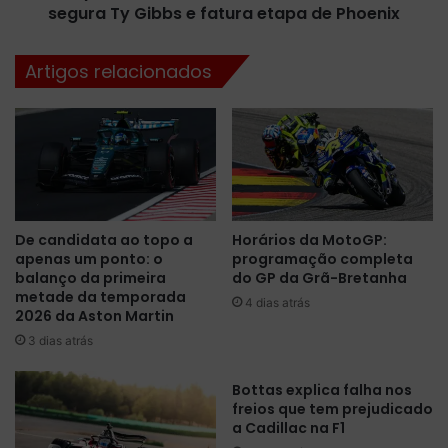
c
segura Ty Gibbs e fatura etapa de Phoenix
i
h
e
e
s
Artigos relacionados
i
:
d
E
e
m
r
f
,
i
o
n
“
a
p
l
De candidata ao topo a
Horários da MotoGP:
i
c
apenas um ponto: o
programação completa
l
a
balanço da primeira
do GP da Grã-Bretanha
o
ó
metade da temporada
t
4 dias atrás
t
2026 da Aston Martin
o
i
3 dias atrás
c
c
o
o
r
Bottas explica falha nos
,
freios que tem prejudicado
i
A
a Cadillac na F1
n
u