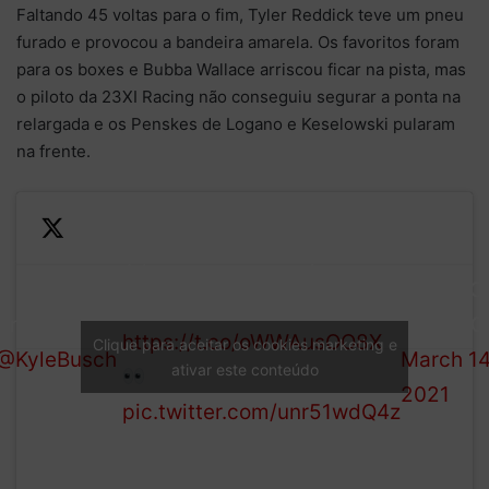
Faltando 45 voltas para o fim, Tyler Reddick teve um pneu
furado e provocou a bandeira amarela. Os favoritos foram
para os boxes e Bubba Wallace arriscou ficar na pista, mas
o piloto da 23XI Racing não conseguiu segurar a ponta na
relargada e os Penskes de Logano e Keselowski pularam
na frente.
A late-race restart is
— NASC
coming up on FOX and
Around goes
(@NASC
https://t.co/oWWAusOO8X
Clique para aceitar os cookies marketing e
@KyleBusch
!
March 14
ativar este conteúdo
.
2021
pic.twitter.com/unr51wdQ4z