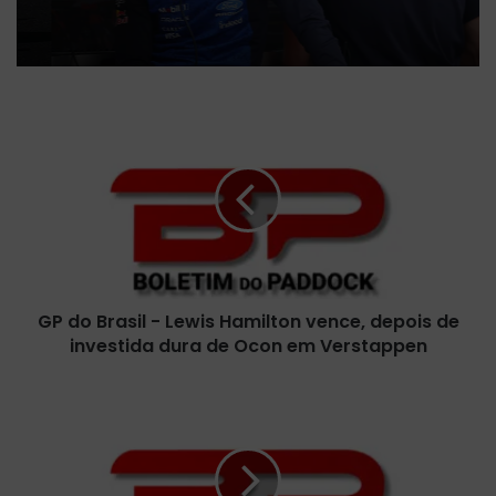
G
P
d
o
B
r
a
s
i
GP do Brasil - Lewis Hamilton vence, depois de
l
investida dura de Ocon em Verstappen
-
L
e
M
w
a
i
x
s
V
H
e