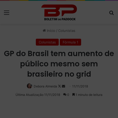
Menu
P
Início
/
Colunistas
Colunistas
Fórmula 1
GP do Brasil tem aumento de
público mesmo sem
brasileiro no grid
Debora Almeida
Follow
Mande
11/11/2018
on
um
Última Atualização 11/11/2018
0
1 minuto de leitura
X
e-
mail