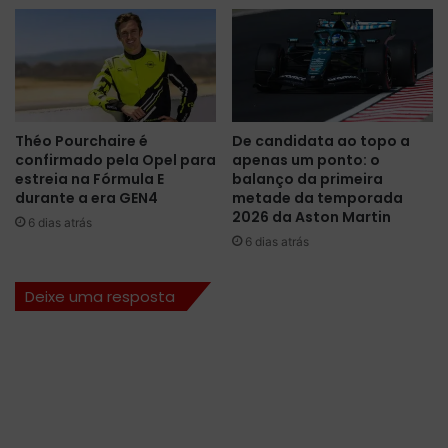
i
c
n
i
v
d
e
e
s
n
t
t
i
e
Théo Pourchaire é
De candidata ao topo a
d
c
confirmado pela Opel para
apenas um ponto: o
a
o
estreia na Fórmula E
balanço da primeira
d
m
durante a era GEN4
metade da temporada
u
O
2026 da Aston Martin
6 dias atrás
r
c
6 dias atrás
a
o
d
n
Deixe uma resposta
e
,
O
p
c
ó
o
s
n
-
e
c
m
o
V
r