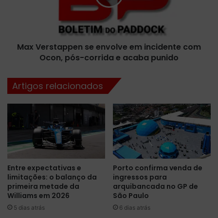
a
r
m
s
i
t
l
a
t
Max Verstappen se envolve em incidente com
p
o
Ocon, pós-corrida e acaba punido
p
n
e
v
n
Artigos relacionados
e
s
n
e
c
e
e
n
,
v
d
o
e
l
p
v
Entre expectativas e
Porto confirma venda de
o
e
limitações: o balanço da
ingressos para
i
e
primeira metade da
arquibancada no GP de
s
m
Williams em 2026
São Paulo
d
i
5 dias atrás
6 dias atrás
e
n