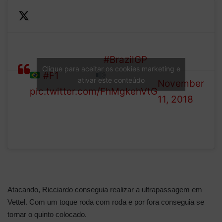
—
Lap 44, Max is leading the
Formula 1
race, then this…
#BrazilGP
(@F1)
Clique para aceitar os cookies marketing e
#F1
(Sound
)
ativar este conteúdo
November
pic.twitter.com/FhMgkehVtG
11, 2018
Atacando, Ricciardo conseguia realizar a ultrapassagem em
Vettel. Com um toque roda com roda e por fora conseguia se
tornar o quinto colocado.