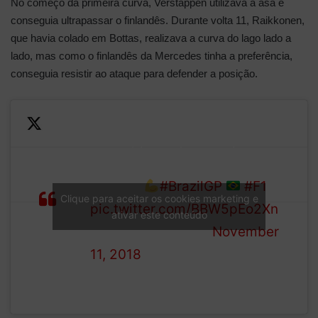
No começo da primeira curva, Verstappen utilizava a asa e
conseguia ultrapassar o finlandês. Durante volta 11, Raikkonen,
que havia colado em Bottas, realizava a curva do lago lado a
lado, mas como o finlandês da Mercedes tinha a preferência,
conseguia resistir ao ataque para defender a posição.
Verstappen squeezes past
Bottas and is now up to
LAP
second!
#BrazilGP
#F1
Clique para aceitar os cookies marketing e
10/71
pic.twitter.com/BBW5pEo2Xn
ativar este conteúdo
— Formula 1 (@F1)
November
11, 2018