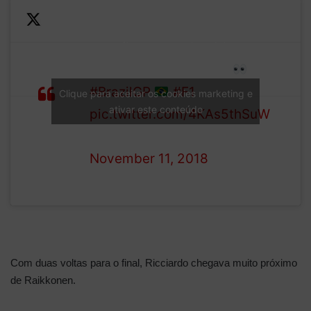
Top four, separated by just
over five seconds with a
handful of laps to go…
LAP
#BrazilGP
#F1
Clique para aceitar os cookies marketing e
67/71
ativar este conteúdo
pic.twitter.com/4KAs5thSuW
— Formula 1 (@F1)
November 11, 2018
Com duas voltas para o final, Ricciardo chegava muito próximo
de Raikkonen.