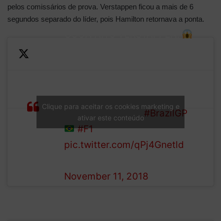
pelos comissários de prova. Verstappen ficou a mais de 6
segundos separado do líder, pois Hamilton retornava a ponta.
OCON HITS VERSTAPPEN!
Esteban tries to unlap
himself on his former F3 rival
but spins out the race leader
LAP
in the process! Verstappen
Clique para aceitar os cookies marketing e
43/71
drops to second…
#BrazilGP
ativar este conteúdo
#F1
pic.twitter.com/qPj4Gnetld
— Formula 1 (@F1)
November 11, 2018