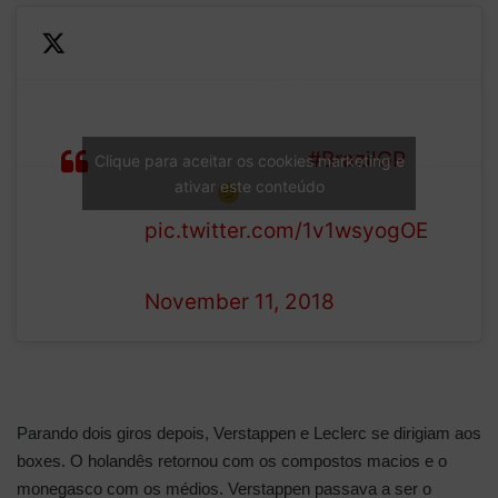
Hulkenberg is wheeled into
the garage, and becomes
our second DNF
The German had scored
LAP
points in EVERY
#BrazilGP
up
Clique para aceitar os cookies marketing e
34/71
ativar este conteúdo
to now
pic.twitter.com/1v1wsyogOE
— Formula 1 (@F1)
November 11, 2018
Parando dois giros depois, Verstappen e Leclerc se dirigiam aos
boxes. O holandês retornou com os compostos macios e o
monegasco com os médios. Verstappen passava a ser o