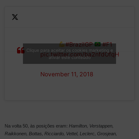
Meanwhile, Ricciardo
muscles his way past Vettel
LAP
for P5
#BrazilGP
#F1
Clique para aceitar os cookies marketing e
46/71
pic.twitter.com/ba2nfdOfqH
ativar este conteúdo
— Formula 1 (@F1)
November 11, 2018
Na volta 50, às posições eram:
Hamilton, Verstappen,
Raikkonen, Bottas, Ricciardo, Vettel, Leclerc, Grosjean,