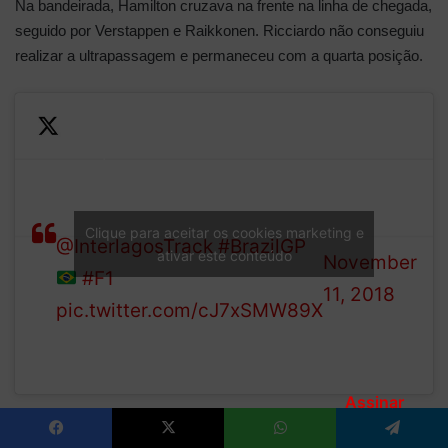
Na bandeirada, Hamilton cruzava na frente na linha de chegada,
seguido por Verstappen e Raikkonen. Ricciardo não conseguiu
realizar a ultrapassagem e permaneceu com a quarta posição.
Your provisional
—
classification from a chaotic
Formula 1
race at
(@F1)
Clique para aceitar os cookies marketing e
@InterlagosTrack
!
#BrazilGP
ativar este conteúdo
November
#F1
11, 2018
pic.twitter.com/cJ7xSMW89X
Assinar