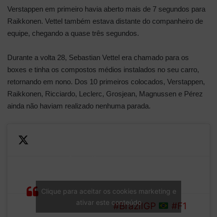
Verstappen em primeiro havia aberto mais de 7 segundos para
Raikkonen. Vettel também estava distante do companheiro de
equipe, chegando a quase três segundos.
Durante a volta 28, Sebastian Vettel era chamado para os
boxes e tinha os compostos médios instalados no seu carro,
retornando em nono. Dos 10 primeiros colocados, Verstappen,
Raikkonen, Ricciardo, Leclerc, Grosjean, Magnussen e Pérez
ainda não haviam realizado nenhuma parada.
Vettel’s turn to pit – he
swaps his soft tyres for a set
of mediums
He rejoins P9 behind the
LAP
Haas of
Clique para aceitar os cookies marketing e
29/71
ativar este conteúdo
Magnussen
#BrazilGP
#F1