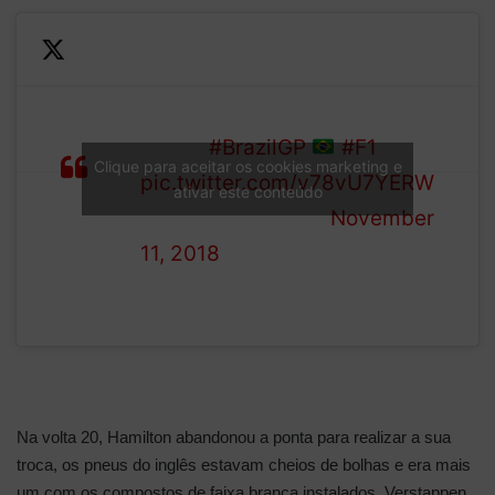
Valtteri Bottas is the first of
the leaders to pit for medium
LAP
tyres…
#BrazilGP
#F1
Clique para aceitar os cookies marketing e
19/71
pic.twitter.com/v78vU7YERW
ativar este conteúdo
— Formula 1 (@F1)
November
11, 2018
Na volta 20, Hamilton abandonou a ponta para realizar a sua
troca, os pneus do inglês estavam cheios de bolhas e era mais
um com os compostos de faixa branca instalados. Verstappen