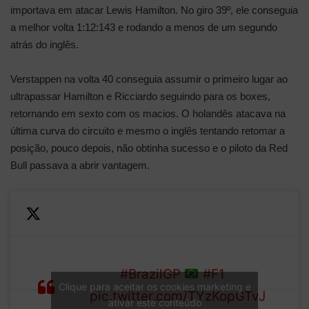
importava em atacar Lewis Hamilton. No giro 39º, ele conseguia
a melhor volta 1:12:143 e rodando a menos de um segundo
atrás do inglês.
Verstappen na volta 40 conseguia assumir o primeiro lugar ao
ultrapassar Hamilton e Ricciardo seguindo para os boxes,
retornando em sexto com os macios. O holandês atacava na
última curva do circuito e mesmo o inglês tentando retomar a
posição, pouco depois, não obtinha sucesso e o piloto da Red
Bull passava a abrir vantagem.
Verstappen streaks past
Hamilton into the
LAP
lead!
#BrazilGP
#F1
Clique para aceitar os cookies marketing e
40/71
pic.twitter.com/TYzKopGTvJ
ativar este conteúdo