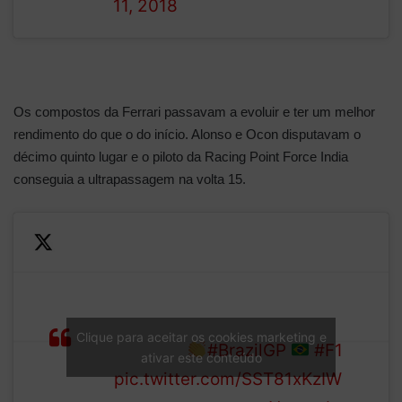
11, 2018
Os compostos da Ferrari passavam a evoluir e ter um melhor
rendimento do que o do início. Alonso e Ocon disputavam o
décimo quinto lugar e o piloto da Racing Point Force India
conseguia a ultrapassagem na volta 15.
Ocon sweeps round the
outside… of Fernando Alonso
no less!
LAP
A brave, and very rare sight
Clique para aceitar os cookies marketing e
15/71
at Turn 1
#BrazilGP
#F1
ativar este conteúdo
pic.twitter.com/SST81xKzIW