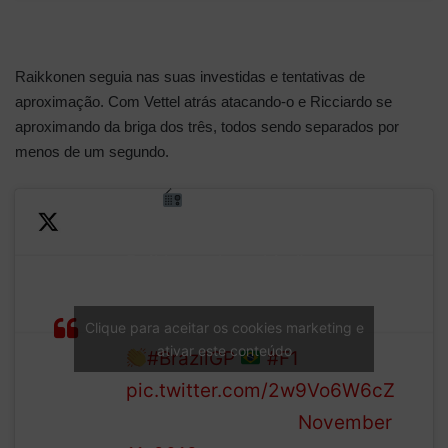
Raikkonen seguia nas suas investidas e tentativas de
aproximação. Com Vettel atrás atacando-o e Ricciardo se
aproximando da briga dos três, todos sendo separados por
menos de um segundo.
RIC
: “Bottas is struggling –
Max is past him, and
Raikkonen’s on him”
These four are teeing up a
LAP
mega scrap for the podium
Clique para aceitar os cookies marketing e
12/71
ativar este conteúdo
#BrazilGP
#F1
pic.twitter.com/2w9Vo6W6cZ
— Formula 1 (@F1)
November