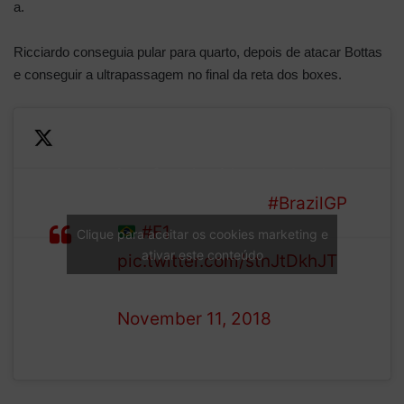
a.
Ricciardo conseguia pular para quarto, depois de atacar Bottas
e conseguir a ultrapassagem no final da reta dos boxes.
Ricciardo blasts past Bottas
into fourth with a textbook
late braking move!
#BrazilGP
LAP
#F1
Clique para aceitar os cookies marketing e
59/71
ativar este conteúdo
pic.twitter.com/stnJtDkhJT
— Formula 1 (@F1)
November 11, 2018