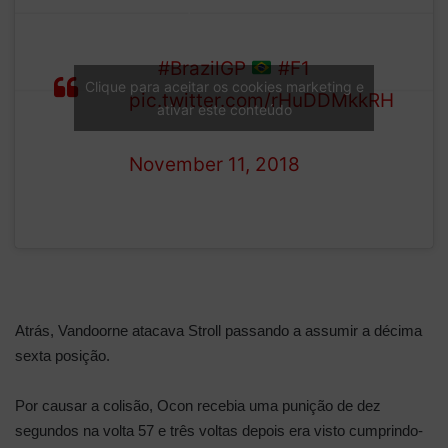
Vettel pits for the second
time this race, and emerges
LAP
7th
#BrazilGP
#F1
Clique para aceitar os cookies marketing e
54/71
pic.twitter.com/rHuDDMkkRH
ativar este conteúdo
— Formula 1 (@F1)
November 11, 2018
Atrás, Vandoorne atacava Stroll passando a assumir a décima
sexta posição.
Por causar a colisão, Ocon recebia uma punição de dez
segundos na volta 57 e três voltas depois era visto cumprindo-