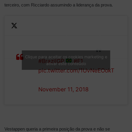
terceiro, com Ricciardo assumindo a liderança da prova.
Verstappen pits from the
lead and opts for soft tyres
He comes out just behind
LAP
Hamilton…. game on!
Clique para aceitar os cookies marketing e
36/71
#BrazilGP
#F1
ativar este conteúdo
pic.twitter.com/1UvNeEOokT
— Formula 1 (@F1)
November 11, 2018
Vestappen queria a primeira posição da prova e não se