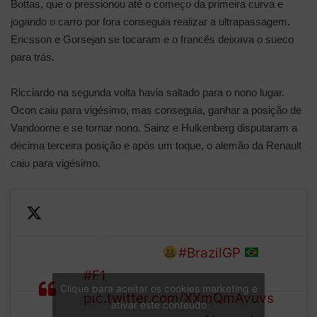
Bottas, que o pressionou até o começo da primeira curva e
jogando o carro por fora conseguia realizar a ultrapassagem.
Ericsson e Gorsejan se tocaram e o francês deixava o sueco
para trás.
Ricciardo na segunda volta havia saltado para o nono lugar.
Ocon caiu para vigésimo, mas conseguia, ganhar a posição de
Vandoorne e se tornar nono. Sainz e Hulkenberg disputaram a
décima terceira posição e após um toque, o alemão da Renault
caiu para vigésimo.
Slight contact between the
Renault duo
#BrazilGP
LAP
#F1
Clique para aceitar os cookies marketing e
2/71
pic.twitter.com/XXmQmAvuvs
ativar este conteúdo