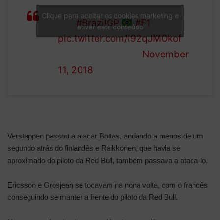
LAP
teammate, and Vettel drops to
Clique para aceitar os cookies marketing e
4/71
fifth
#BrazilGP
#F1
ativar este conteúdo
pic.twitter.com/l92qJMOkof
— Formula 1 (@F1)
November
11, 2018
Verstappen passou a atacar Bottas, andando a menos de um
segundo atrás do finlandês e Raikkonen, que havia se
aproximado do piloto da Red Bull, também passava a ataca-lo.
Ericsson e Grosjean se tocavam na nona volta, com o francês
conseguindo se manter a frente do piloto da Red Bull.