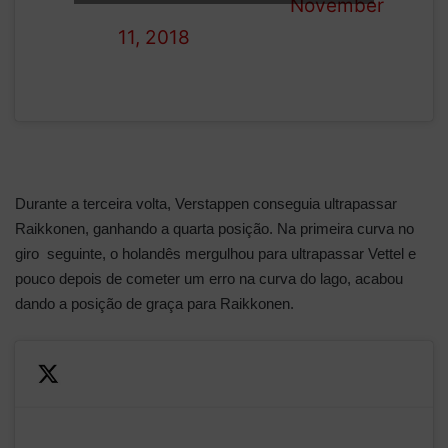
— Formula 1 (@F1)
November
11, 2018
Durante a terceira volta, Verstappen conseguia ultrapassar
Raikkonen, ganhando a quarta posição. Na primeira curva no
giro seguinte, o holandês mergulhou para ultrapassar Vettel e
pouco depois de cometer um erro na curva do lago, acabou
dando a posição de graça para Raikkonen.
Verstappen steams past
Vettel to snatch P3!
Kimi then overhauls his