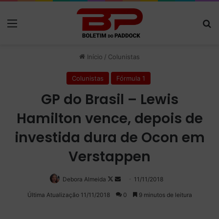
Menu
P
Início
/
Colunistas
Colunistas
Fórmula 1
GP do Brasil – Lewis
Hamilton vence, depois de
investida dura de Ocon em
Verstappen
Debora Almeida
Follow
Mande
11/11/2018
on
um
Última Atualização 11/11/2018
0
9 minutos de leitura
X
e-
mail