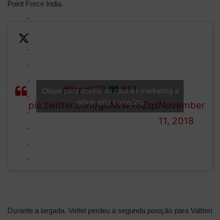
Point Force India.
—
LIGHTS OUT IN
Formula 1
BRAZIL!
#BrazilGP
#F1
(@F1)
Clique para aceitar os cookies marketing e
ativar este conteúdo
pic.twitter.com/g0MiWT6Zqs
November
11, 2018
Durante a largada, Vettel perdeu a segunda posição para Valtteri