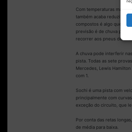
neg
Com temperaturas mais am
também acaba reduzindo, m
compostos é algo que acaba
previsão é de chuva para 
recorrer aos pneus de chu
A chuva pode interferir n
pista. Todas as sete provas
Mercedes, Lewis Hamilton t
com 1.
Sochi é uma pista com velo
principalmente com curvas 
exceção do circuito, que le
Por conta das retas longa
de média para baixa.