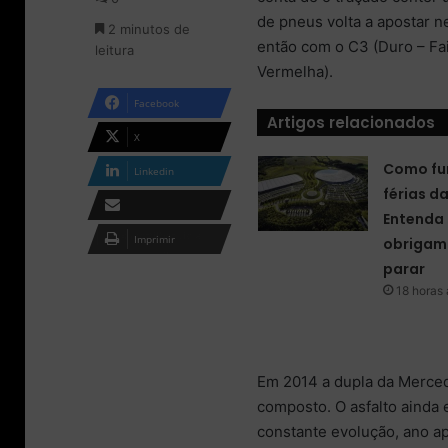
o
m
de pneus volta a apostar n
2 minutos de
n
e
então com o C3 (Duro – Fai
leitura
X
-
Vermelha).
m
a
Facebook
i
Artigos relacionados
l
X
Como fu
Linkedin
férias d
Entenda 
Compartilhar via e-
Imprimir
obrigam 
mail
parar
18 horas 
Em 2014 a dupla da Merced
composto. O asfalto ainda
constante evolução, ano ap