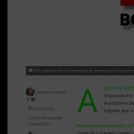
Pelo segundo ano a fornecedora de pneus aposta na gama m
A
partir de 202
Debora Almeida
disputada em 
F
M
Autódromo de 
o
a
20/09/2021
traçado que n
l
n
Última Atualização
l
d
20/09/2021
o
e
Na temporada passada, a P
w
u
conta de o traçado conter 
0