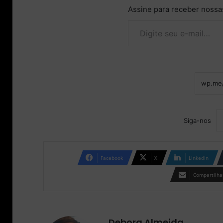
Assine para receber nossas
Digite seu e-mail…
Siga-nos
Facebook
X
Linkedin
Compartilhar
Debora Almeida