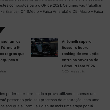
estes compostos para o GP de 2021. Os times vão trabalhar
xa Branca), C4 (Médio – Faixa Amarela) e C5 (Macio – Faixa
ncionam as
Antonelli supera
a Fórmula 1?
Russell e lidera
as regras que
ranking de evolução
equipes a
entre os novatos da
Fórmula 1 em 2026
atrás
20 horas atrás
es poderia ter terminado a prova utilizando apenas um
 está passando pelo seu processo de maturação, com uma
ós ano que a Fórmula 1 disputa mais uma etapa por lá.