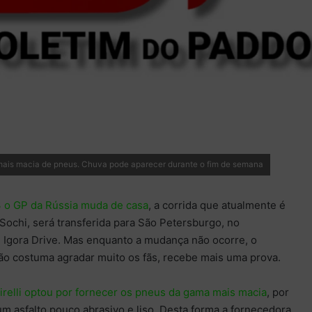
ais macia de pneus. Chuva pode aparecer durante o fim de semana
3 o GP da Rússia muda de casa
, a corrida que atualmente é
Sochi, será transferida para São Petersburgo, no
Igora Drive. Mas enquanto a mudança não ocorre, o
ão costuma agradar muito os fãs, recebe mais uma prova.
irelli optou por fornecer os pneus da gama mais macia
, por
um asfalto pouco abrasivo e liso. Desta forma a fornecedora