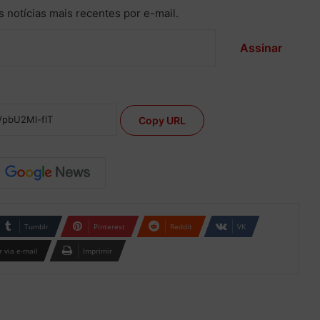
 notícias mais recentes por e-mail.
Assinar
Copy URL
Tumblr
Pinterest
Reddit
VK
 via e-mail
Imprimir