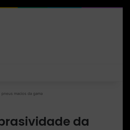
nos pneus macios da gama
abrasividade da