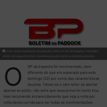
X
e-
mail
Com várias mudanças de posição e até erro de Verstappen, holandês
ainda consegue receber a bandeira quadriculada na primeira posição
O
GP da Espanha foi movimentado, bem
diferente do que era esperado para este
domingo (22) por conta das características
da pista. Talvez se o caro leitor se atentar
apenas ao pódio, não ache que essa prova foi muito boa,
mas recomendo encarecidamente que veja a volta por
volta desta corrida para ver todas as movimentações.