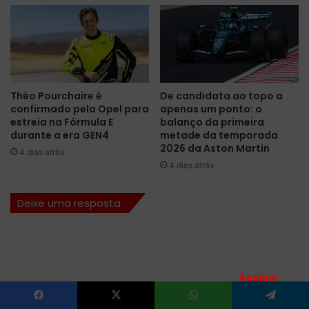
l
A
i
l
d
p
e
i
r
n
a
e
n
Théo Pourchaire é
De candidata ao topo a
r
ç
confirmado pela Opel para
apenas um ponto: o
e
a
estreia na Fórmula E
balanço da primeira
a
d
durante a era GEN4
metade da temporada
l
o
2026 da Aston Martin
4 dias atrás
i
C
4 dias atrás
z
a
a
m
Deixe uma resposta
r
p
t
e
r
o
o
n
c
a
a
Assinar
t
d
o
e
.