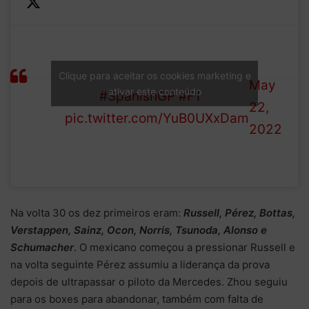
—
Verstappen goes into the
Formula
pits, bolts on a set of soft
LAP
1 (@F1)
tyres and returns to the track
Clique para aceitar os cookies marketing e
29/66
May
ativar este conteúdo
in P4
#SpanishGP
#F1
22,
pic.twitter.com/YuB0UXxDam
2022
Na volta 30 os dez primeiros eram:
Russell, Pérez, Bottas,
Verstappen, Sainz, Ocon, Norris, Tsunoda, Alonso e
Schumacher
. O mexicano começou a pressionar Russell e
na volta seguinte Pérez assumiu a liderança da prova
depois de ultrapassar o piloto da Mercedes. Zhou seguiu
para os boxes para abandonar, também com falta de