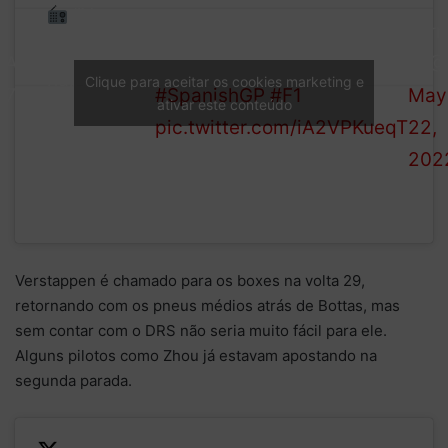
“No, no,
The Ferrari driver has lost
For
no! What
LAP
power and is out of the race
1 (@
happened?”
Clique para aceitar os cookies marketing e
27/66
#SpanishGP
#F1
May
ativar este conteúdo
Leclerc
pic.twitter.com/iA2VPKueqT
22,
radios
202
Verstappen é chamado para os boxes na volta 29,
retornando com os pneus médios atrás de Bottas, mas
sem contar com o DRS não seria muito fácil para ele.
Alguns pilotos como Zhou já estavam apostando na
segunda parada.