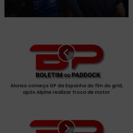
A
l
o
n
s
o
c
o
m
Alonso começa GP da Espanha do fim do grid,
e
após Alpine realizar troca de motor
ç
a
G
R
P
e
d
d
a
B
E
u