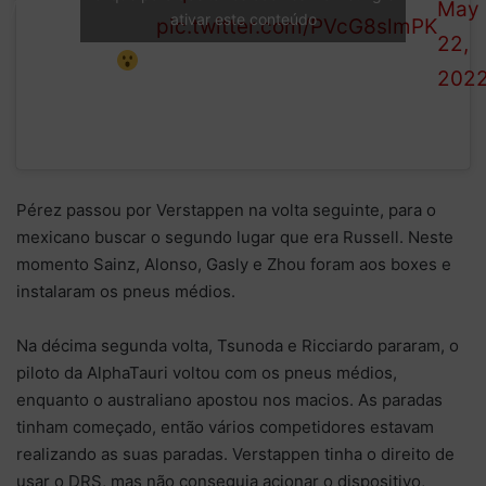
9/66
May
ativar este conteúdo
gravel at
pic.twitter.com/PVcG8slmPK
22,
Turn 4!
202
Pérez passou por Verstappen na volta seguinte, para o
mexicano buscar o segundo lugar que era Russell. Neste
momento Sainz, Alonso, Gasly e Zhou foram aos boxes e
instalaram os pneus médios.
Na décima segunda volta, Tsunoda e Ricciardo pararam, o
piloto da AlphaTauri voltou com os pneus médios,
enquanto o australiano apostou nos macios. As paradas
tinham começado, então vários competidores estavam
realizando as suas paradas. Verstappen tinha o direito de
usar o DRS, mas não conseguia acionar o dispositivo,