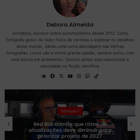
Debora Almeida
Jornalista, escrevo sobre automobilismo desde 2012. Como
fotógrafa gosto de fazer fotos de corridas e explorar os detalhes
deste mundo, dando uma outra abordagem nas minhas
fotografias. Livros são a minha grande paixão, sempre estou com
uma leitura em andamento. Devoro séries seja relacionada a
velocidade ou ficção cientifica.
We
Fa
X
Yo
Ins
Tw
Tik
bsi
ce
uT
tag
itc
To
te
bo
ub
ra
h
k
ok
e
m
Fórmula 1
Red Bull admite que ritmo de
atualizações deve diminuir para
priorizar projeto de 2027