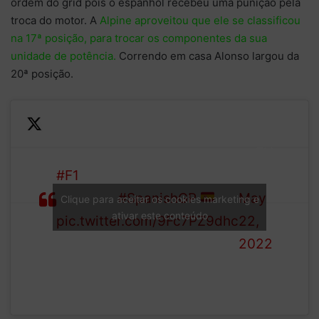
ordem do grid pois o espanhol recebeu uma punição pela
troca do motor. A
Alpine aproveitou que ele se classificou
na 17ª posição, para trocar os componentes da sua
unidade de potência.
Correndo em casa Alonso largou da
20ª posição.
— FIA
#F1
– Final Starting Grid for
(@fia)
the 2022
#SpanishGP
⬇
May
Clique para aceitar os cookies marketing e
ativar este conteúdo
pic.twitter.com/9Fc7PZ9dhc
22,
2022