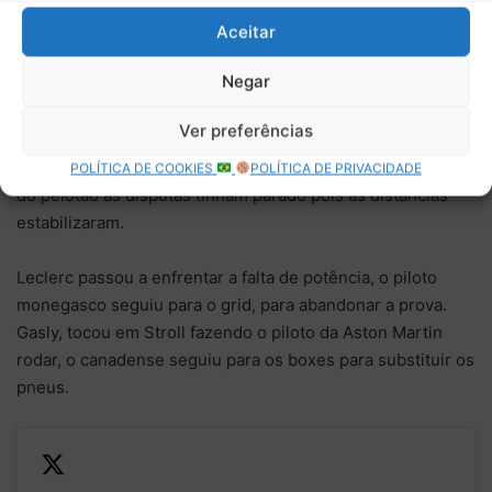
O piloto da Mercedes deu o x’s em Verstappen e seguiu,
conseguindo permanecer com a segunda posição. Na volta
Aceitar
seguinte, o DRS de Verstappen voltou a não funcionar.
Negar
Pérez começou a pedir a inversão da posição entre eles e
Ver preferências
Verstappen, pois o mexicano tinha mais chance para
realizar a ultrapassagem no piloto britânico. Pelo restante
POLÍTICA DE COOKIES
POLÍTICA DE PRIVACIDADE
do pelotão as disputas tinham parado pois as distâncias
estabilizaram.
Leclerc passou a enfrentar a falta de potência, o piloto
monegasco seguiu para o grid, para abandonar a prova.
Gasly, tocou em Stroll fazendo o piloto da Aston Martin
rodar, o canadense seguiu para os boxes para substituir os
pneus.
—