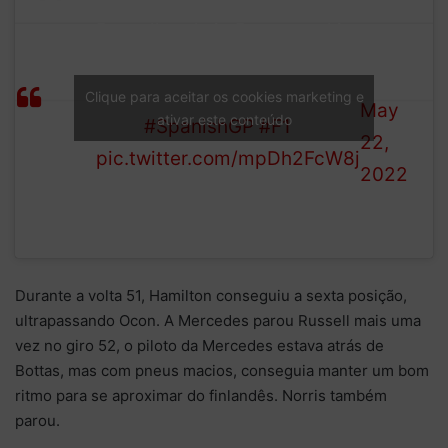
—
Russell reels in Bottas and is
Formula
back in the final podium
LAP
1 (@F1)
position behind the two Red
Clique para aceitar os cookies marketing e
53/66
May
ativar este conteúdo
Bulls
#SpanishGP
#F1
22,
pic.twitter.com/mpDh2FcW8j
2022
Durante a volta 51, Hamilton conseguiu a sexta posição,
ultrapassando Ocon. A Mercedes parou Russell mais uma
vez no giro 52, o piloto da Mercedes estava atrás de
Bottas, mas com pneus macios, conseguia manter um bom
ritmo para se aproximar do finlandês. Norris também
parou.