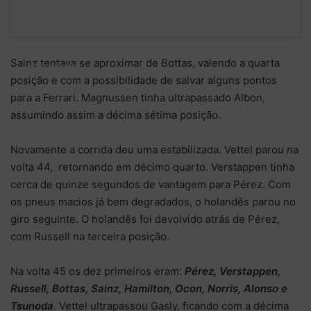
Perez
around six
seconds up
Sainz tentava se aproximar de Bottas, valendo a quarta
the road.
posição e com a possibilidade de salvar alguns pontos
para a Ferrari. Magnussen tinha ultrapassado Albon,
assumindo assim a décima sétima posição.
Novamente a corrida deu uma estabilizada. Vettel parou na
volta 44, retornando em décimo quarto. Verstappen tinha
cerca de quinze segundos de vantagem para Pérez. Com
os pneus macios já bem degradados, o holandês parou no
giro seguinte. O holandês foi devolvido atrás de Pérez,
com Russell na terceira posição.
Na volta 45 os dez primeiros eram:
Pérez, Verstappen,
Russell, Bottas, Sainz, Hamilton, Ocon, Norris, Alonso e
Tsunoda
. Vettel ultrapassou Gasly, ficando com a décima