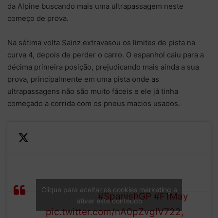
da Alpine buscando mais uma ultrapassagem neste
começo de prova.
Na sétima volta Sainz extravasou os limites de pista na
curva 4, depois de perder o carro. O espanhol caiu para a
décima primeira posição, prejudicando mais ainda a sua
prova, principalmente em uma pista onde as
ultrapassagens não são muito fáceis e ele já tinha
começado a corrida com os pneus macios usados.
—
Sainz goes off at Turn 4,
Formula
LAP
recovers but returns to the
1 (@F1)
Clique para aceitar os cookies marketing e
7/66
track in P11
#SpanishGP
#F1
May
ativar este conteúdo
pic.twitter.com/nA0pZvgIV7
22,