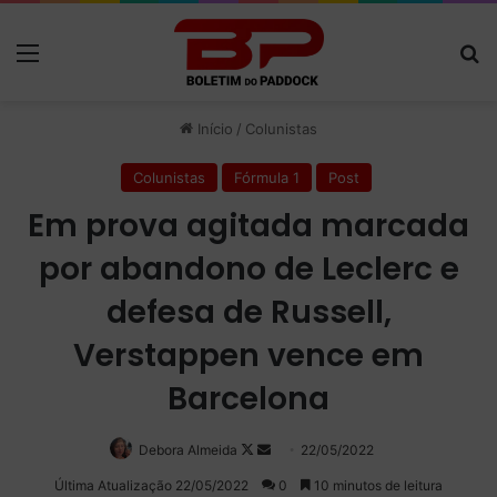
Menu
P
Início
/
Colunistas
Colunistas
Fórmula 1
Post
Em prova agitada marcada
por abandono de Leclerc e
defesa de Russell,
Verstappen vence em
Barcelona
Debora Almeida
Follow
Mande
22/05/2022
on
um
Última Atualização 22/05/2022
0
10 minutos de leitura