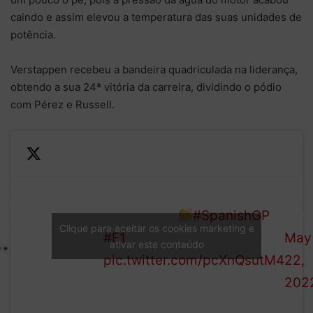
caindo e assim elevou a temperatura das suas unidades de
potência.
Verstappen recebeu a bandeira quadriculada na liderança,
obtendo a sua 24ª vitória da carreira, dividindo o pódio
com Pérez e Russell.
—
Red Bull’s second 1-2 in
Form
RACE
three races
#SpanishGP
1 (@
CLASSIFICATION
Clique para aceitar os cookies marketing e
#F1
May
ativar este conteúdo
pic.twitter.com/pcXnQsutM4
22,
202