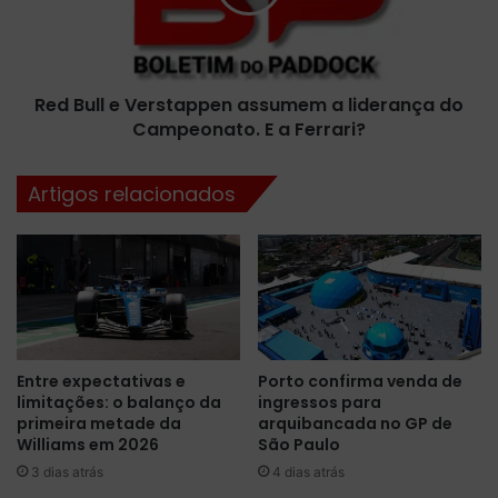
s
l
p
l
a
e
n
V
h
Red Bull e Verstappen assumem a liderança do
e
a
Campeonato. E a Ferrari?
r
d
s
o
t
Artigos relacionados
f
a
i
p
m
p
d
e
o
n
g
a
r
s
i
s
Entre expectativas e
Porto confirma venda de
d
u
limitações: o balanço da
ingressos para
,
m
primeira metade da
arquibancada no GP de
a
e
Williams em 2026
São Paulo
p
m
3 dias atrás
4 dias atrás
ó
a
s