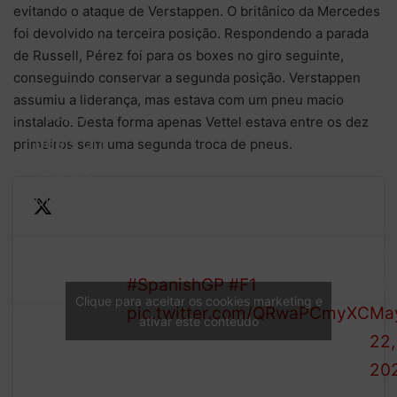
evitando o ataque de Verstappen. O britânico da Mercedes
foi devolvido na terceira posição. Respondendo a parada
de Russell, Pérez foi para os boxes no giro seguinte,
conseguindo conservar a segunda posição. Verstappen
assumiu a liderança, mas estava com um pneu macio
Russell
instalado. Desta forma apenas Vettel estava entre os dez
peels off
primeiros sem uma segunda troca de pneus.
into the
pits for
—
fresh
For
rubber and
AP
#SpanishGP
#F1
1 (
Verstappen
Clique para aceitar os cookies marketing e
6/66
pic.twitter.com/QRwaPCmyXC
Ma
moves up
ativar este conteúdo
22,
to P2 with
20
team mate