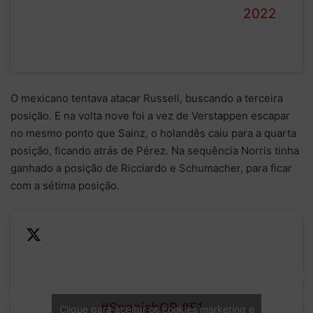
2022
O mexicano tentava atacar Russell, buscando a terceira
posição. E na volta nove foi a vez de Verstappen escapar
no mesmo ponto que Sainz, o holandês caiu para a quarta
posição, ficando atrás de Pérez. Na sequência Norris tinha
ganhado a posição de Ricciardo e Schumacher, para ficar
com a sétima posição.
—
Now
Form
Verstappen
The Dutchman drops to P4
LAP
1 (@
is in the
#SpanishGP
#F1
Clique para aceitar os cookies marketing e