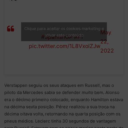
—
Verstappen is chasing
Formula
Russell but the Dutchman
LAP
1 (@F1)
is having problems with his
Clique para aceitar os cookies marketing e
16/66
May
ativar este conteúdo
DRS
#SpanishGP
#F1
22,
pic.twitter.com/1L8VxolZJw
2022
Verstappen seguiu os seus ataques em Russell, mas o
piloto da Mercedes sabia se defender muito bem. Alonso
era o décimo primeiro colocado, enquanto Hamilton estava
na décima sexta posição. Pérez realizou a sua troca na
décima oitava volta, retornando na quarta posição com os
pneus médios. Leclerc tinha 30 segundos de vantagem