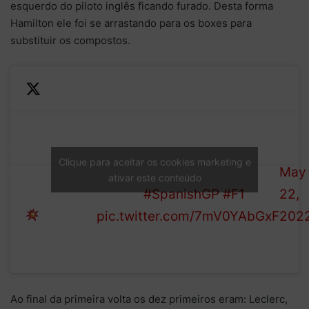
esquerdo do piloto inglês ficando furado. Desta forma
Hamilton ele foi se arrastando para os boxes para
substituir os compostos.
Contact
The Dane runs off into the
—
between
gravel at Turn 4. The
Form
LAP
Magnussen
Mercedes driver has damage
1 (@
Clique para aceitar os cookies marketing e
1/66
and
and limps back to the pits for
May
ativar este conteúdo
Hamilton
repairs
#SpanishGP
#F1
22,
pic.twitter.com/7mV0YAbGxF
202
Ao final da primeira volta os dez primeiros eram: Leclerc,