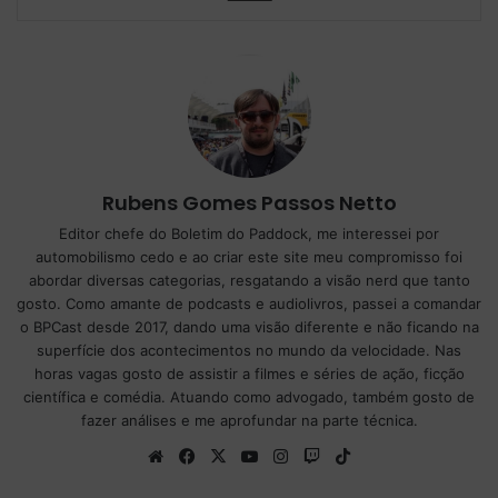
Rubens Gomes Passos Netto
Editor chefe do Boletim do Paddock, me interessei por
automobilismo cedo e ao criar este site meu compromisso foi
abordar diversas categorias, resgatando a visão nerd que tanto
gosto. Como amante de podcasts e audiolivros, passei a comandar
o BPCast desde 2017, dando uma visão diferente e não ficando na
superfície dos acontecimentos no mundo da velocidade. Nas
horas vagas gosto de assistir a filmes e séries de ação, ficção
científica e comédia. Atuando como advogado, também gosto de
fazer análises e me aprofundar na parte técnica.
We
Fa
X
Yo
Ins
Tw
Tik
bsi
ce
uT
tag
itc
To