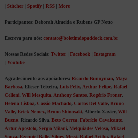
|
Stitcher
|
Spotify
|
RSS
|
More
Participantes: Deborah Almeida e
Rubens GP Netto
Escreva para nós:
contato@boletimdopaddock.com.br
Nossas Redes Sociais:
Twitter
|
Facebook
|
Instagram
|
Youtube
Agradecimento aos apoiadores:
Ricardo Bunnyman
,
Maya
Barbosa
, Elieser Teixeira,
Luis Felix
,
Arthur Felipe
,
Rafael
Celloni
,
Will Mesquita
,
Anthony Santos
,
Rogério Froner
,
Helena Lisboa
,
Cássio Machado
,
Carlos Del Valle
,
Bruno
Valle
,
Erick Nemez
,
Bruno Shinosaki
, Alberto Xavier,
Will
Bueno
, Ricardo Silva,
Beto Correa
,
Fabrício Cavalcante
,
Artur Apostolo
,
Sérgio Milani
,
Melquiades Veloso
,
Mikael
Souza
,
Ezequiel Balle
,
Silney Messi
,
Rafael Arilho
,
Rafael