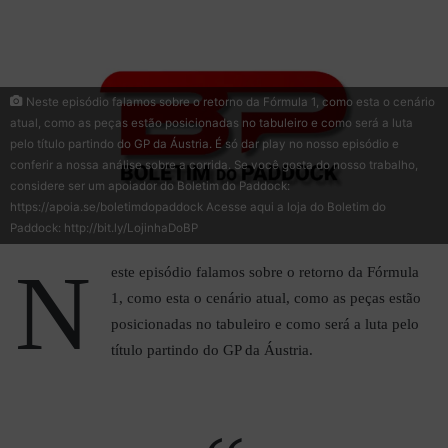
mail
Neste episódio falamos sobre o retorno da Fórmula 1, como esta o cenário
atual, como as peças estão posicionadas no tabuleiro e como será a luta
pelo título partindo do GP da Áustria. É só dar play no nosso episódio e
conferir a nossa análise sobre a corrida. Se você gosta do nosso trabalho,
considere ser um apoiador do Boletim do Paddock:
https://apoia.se/boletimdopaddock Acesse aqui a loja do Boletim do
Paddock: http://bit.ly/LojinhaDoBP
N
este episódio falamos sobre o retorno da Fórmula
1, como esta o cenário atual, como as peças estão
posicionadas no tabuleiro e como será a luta pelo
título partindo do GP da Áustria.