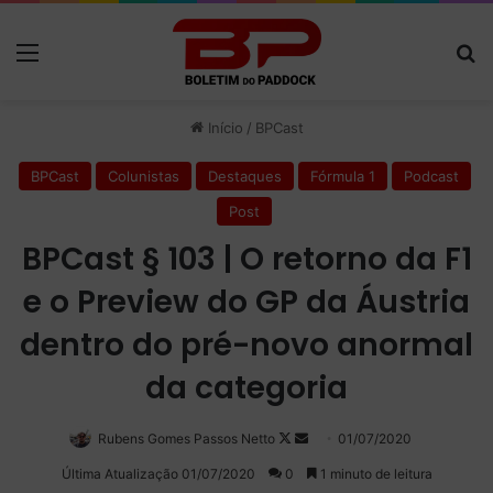
Menu
P
Início
/
BPCast
BPCast
Colunistas
Destaques
Fórmula 1
Podcast
Post
BPCast § 103 | O retorno da F1
e o Preview do GP da Áustria
dentro do pré-novo anormal
da categoria
Rubens Gomes Passos Netto
Follow
Mande
01/07/2020
on
um
Última Atualização 01/07/2020
0
1 minuto de leitura
X
e-