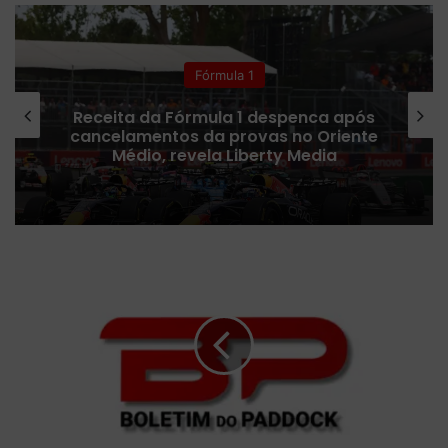
te
bo
ub
ra
h
k
ok
e
m
Fórmula 1
Receita da Fórmula 1 despenca após
cancelamentos da provas no Oriente
Médio, revela Liberty Media
O
m
o
d
e
l
o
S
F