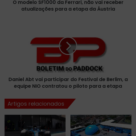
O modelo SF1000 da Ferrari, não vai receber
1
atualizações para a etapa da Áustria
0
0
0
D
d
a
a
n
F
i
e
e
r
l
r
A
a
b
r
t
i
Daniel Abt vai participar do Festival de Berlim, a
v
,
equipe NIO contratou o piloto para a etapa
a
n
i
ã
p
Artigos relacionados
o
a
v
r
a
t
i
i
r
c
e