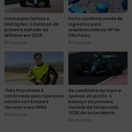
i
c
p
e
a
Entre expectativas e
Porto confirma venda de
b
r
limitações: o balanço da
ingressos para
e
d
primeira metade da
arquibancada no GP de
r
o
Williams em 2026
São Paulo
a
F
5 dias atrás
5 dias atrás
t
e
u
s
a
t
l
i
i
v
z
a
a
l
ç
d
Théo Pourchaire é
De candidata ao topo a
õ
e
confirmado pela Opel para
apenas um ponto: o
e
B
estreia na Fórmula E
balanço da primeira
s
e
durante a era GEN4
metade da temporada
p
r
2026 da Aston Martin
6 dias atrás
a
l
6 dias atrás
r
i
a
m