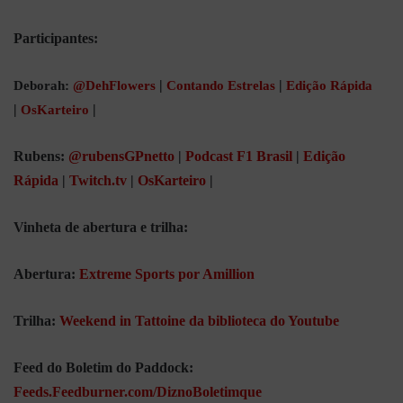
Participantes:
|
|
Deborah:
@DehFlowers
Contando Estrelas
Edição Rápida
|
|
OsKarteiro
Rubens:
@rubensGPnetto
|
Podcast F1 Brasil
|
Edição
Rápida
|
Twitch.tv
|
OsKarteiro
|
Vinheta de abertura e trilha:
Abertura:
Extreme Sports por Amillion
Trilha:
Weekend in Tattoine da biblioteca do Youtube
Feed do Boletim do Paddock:
Feeds.Feedburner.com/DiznoBoletimque