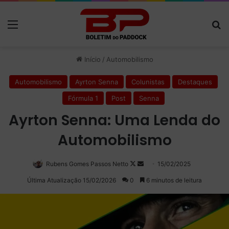
Menu
P
Início
/
Automobilismo
Automobilismo
Ayrton Senna
Colunistas
Destaques
Fórmula 1
Post
Senna
Ayrton Senna: Uma Lenda do
Automobilismo
Rubens Gomes Passos Netto
Follow
Mande
15/02/2025
on
um
Última Atualização 15/02/2026
0
6 minutos de leitura
X
e-
mail