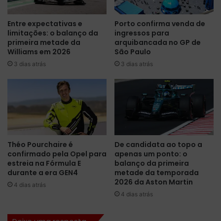
e
m
u
o
Entre expectativas e
Porto confirma venda de
m
v
limitações: o balanço da
ingressos para
í
i
primeira metade da
arquibancada no GP de
c
m
Williams em 2026
São Paulo
o
e
3 dias atrás
3 dias atrás
n
n
e
t
d
a
o
d
a
a
u
n
t
a
o
A
Théo Pourchaire é
De candidata ao topo a
m
r
confirmado pela Opel para
apenas um ponto: o
o
á
estreia na Fórmula E
balanço da primeira
b
b
durante a era GEN4
metade da temporada
i
i
2026 da Aston Martin
4 dias atrás
l
a
4 dias atrás
i
S
s
a
m