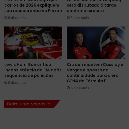
d
carros de 2026 expliquem
será disputado à tarde,
a
o
sua recuperação na Ferrari
confirma circuito
h
A
5 dias atrás
5 dias atrás
c
u
o
t
m
o
u
m
l
o
t
b
r
i
a
l
Lewis Hamilton critica
Citroën mantém Cassidy e
p
i
inconsistência da FIA após
Vergne e aposta na
a
s
sequência de punições
continuidade para a era
s
m
GEN4 da Fórmula E
5 dias atrás
s
o
5 dias atrás
a
g
e
Deixe uma resposta
m
i
m
p