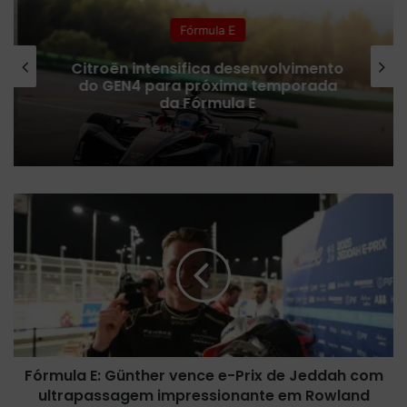
Fórmula E
Citroën intensifica desenvolvimento
do GEN4 para próxima temporada
da Fórmula E
F
ó
r
m
u
l
a
E
:
Fórmula E: Günther vence e-Prix de Jeddah com
G
ultrapassagem impressionante em Rowland
ü