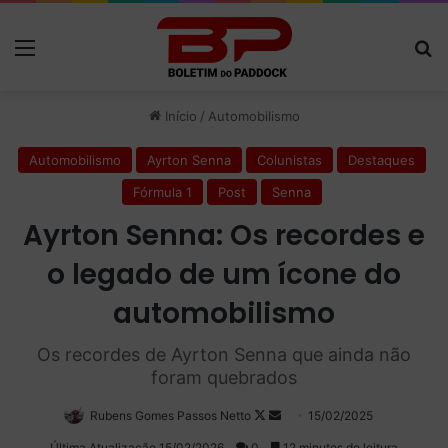
Menu
P
Início
/
Automobilismo
Automobilismo
Ayrton Senna
Colunistas
Destaques
Fórmula 1
Post
Senna
Ayrton Senna: Os recordes e
o legado de um ícone do
automobilismo
Os recordes de Ayrton Senna que ainda não
foram quebrados
Rubens Gomes Passos Netto
Follow
Mande
15/02/2025
on
um
Última Atualização 15/02/2026
0
12 minutos de leitura