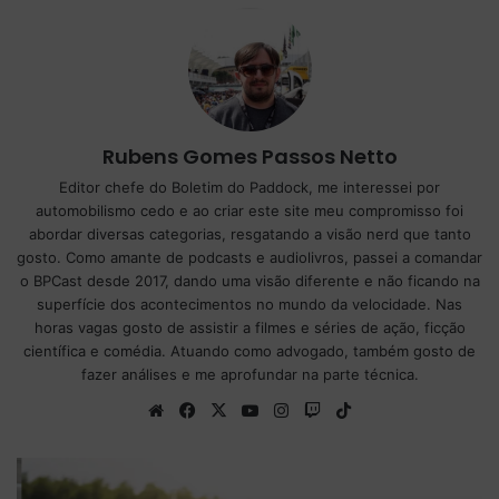
Rubens Gomes Passos Netto
Editor chefe do Boletim do Paddock, me interessei por
automobilismo cedo e ao criar este site meu compromisso foi
abordar diversas categorias, resgatando a visão nerd que tanto
gosto. Como amante de podcasts e audiolivros, passei a comandar
o BPCast desde 2017, dando uma visão diferente e não ficando na
superfície dos acontecimentos no mundo da velocidade. Nas
horas vagas gosto de assistir a filmes e séries de ação, ficção
científica e comédia. Atuando como advogado, também gosto de
fazer análises e me aprofundar na parte técnica.
We
Fa
X
Yo
Ins
Tw
Tik
bsi
ce
uT
tag
itc
To
te
bo
ub
ra
h
k
ok
e
m