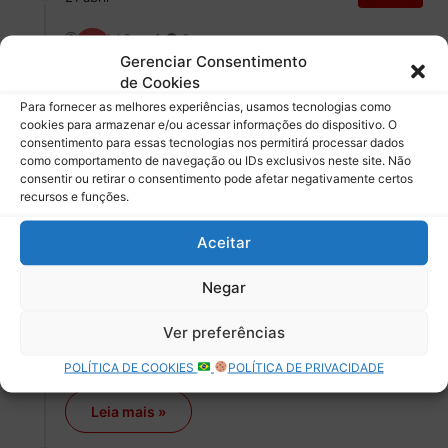
Gabriel Sawaf
0
Gerenciar Consentimento
Bowman e a temporada sem
de Cookies
perspectiva
Para fornecer as melhores experiências, usamos tecnologias como
cookies para armazenar e/ou acessar informações do dispositivo. O
Na nona prova da Nascar, o piloto do carro #48
consentimento para essas tecnologias nos permitirá processar dados
quebrou a sina e foi o oitavo vencedor em nove…
como comportamento de navegação ou IDs exclusivos neste site. Não
consentir ou retirar o consentimento pode afetar negativamente certos
Leia mais »
recursos e funções.
MotoGP
Aceitar
14 abril
Gabriel Sawaf
0
Negar
O campeão está de volta!
Ver preferências
Após nove meses, Marc Marquez retorna as provas da
POLÍTICA DE COOKIES
POLÍTICA DE PRIVACIDADE
MotoGP e promete animar o campeonato
Leia mais »