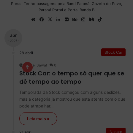
Press. Tenho passagens pela Band Paraná, Gazeta do Povo,
Paraná Portal e Portal Banda B
We
Fa
X
Lin
Fli
Be
Ins
Me
Tik
bsi
ce
ke
ckr
ha
tag
diu
To
te
bo
din
nc
ra
m
k
abr
ok
e
m
- 2021 -
Stock Car
28 abril
Gabriel Sawaf
0
Stock Car: o tempo só quer que se
dê tempo ao tempo
Temporada da Stock começou com alguns deslizes,
mas a categoria já mostrou que está atenta com o que
pode atrapalhar…
Leia mais »
Nascar
21 abril