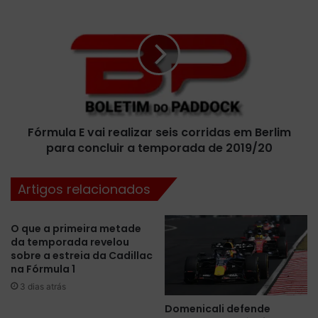
M
ó
a
r
i
m
s
u
u
l
m
a
s
E
h
v
Fórmula E vai realizar seis corridas em Berlim
o
a
w
para concluir a temporada de 2019/20
i
d
r
e
e
Artigos relacionados
K
a
y
l
l
i
O que a primeira metade
e
z
da temporada revelou
B
a
sobre a estreia da Cadillac
u
r
na Fórmula 1
s
s
3 dias atrás
c
e
Domenicali defende
h
i