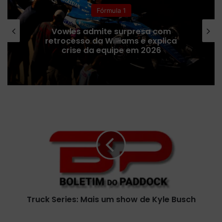
Indy
IndyCar em Portland: confira os
horários da 13ª etapa da temporada
2026 e onde assistir
T
r
u
c
k
S
e
r
i
Truck Series: Mais um show de Kyle Busch
e
s
:
F