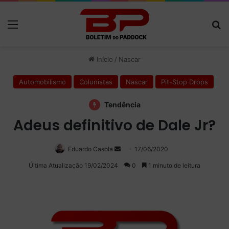
Menu
P
Início
/
Nascar
Automobilismo
Colunistas
Nascar
Pit-Stop Drops
Tendência
Adeus definitivo de Dale Jr?
Eduardo Casola
Mande
17/06/2020
um
Última Atualização 19/02/2024
0
1 minuto de leitura
e-
mail