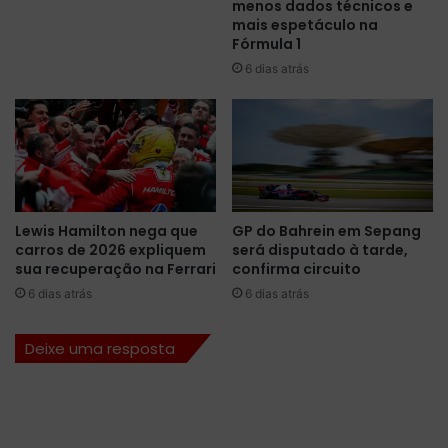
menos dados técnicos e
s
mais espetáculo na
c
Fórmula 1
o
6 dias atrás
r
r
i
d
a
s
e
m
Lewis Hamilton nega que
GP do Bahrein em Sepang
B
carros de 2026 expliquem
será disputado à tarde,
e
sua recuperação na Ferrari
confirma circuito
r
6 dias atrás
6 dias atrás
l
i
m
Deixe uma resposta
p
a
r
a