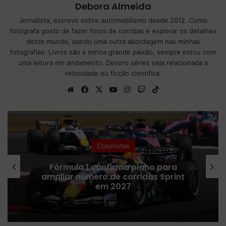
Debora Almeida
Jornalista, escrevo sobre automobilismo desde 2012. Como
fotógrafa gosto de fazer fotos de corridas e explorar os detalhes
deste mundo, dando uma outra abordagem nas minhas
fotografias. Livros são a minha grande paixão, sempre estou com
uma leitura em andamento. Devoro séries seja relacionada a
velocidade ou ficção cientifica.
We
Fa
X
Yo
Ins
Tw
Tik
bsi
ce
uT
tag
itc
To
te
bo
ub
ra
h
k
ok
e
m
Fórmula 1
Na mira da F1, Rafael Câmara entra
no radar da Haas e da Cadillac para
2027