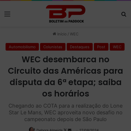
Menu
P
Início
/
WEC
Automobilismo
Colunistas
Destaques
Post
WEC
WEC desembarca no
Circuito das Américas para
disputa da 6ª etapa; saiba
os horários
Chegando ao COTA para a realização do Lone
Star Le Mans, WEC aproveita novo desafio no
campeonato depois de São Paulo
Debora Almeida
Follow
Mande
27/08/2024