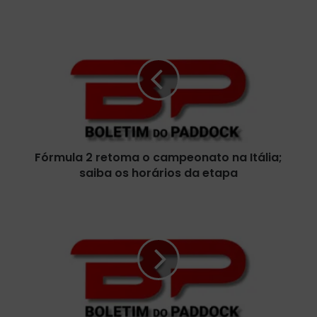
F
ó
r
m
u
l
a
2
r
Fórmula 2 retoma o campeonato na Itália;
e
saiba os horários da etapa
t
o
m
M
a
c
o
L
c
a
a
r
m
e
p
n
e
c