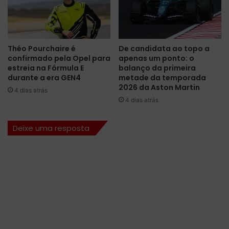
o
a
r
r
á
a
r
a
Théo Pourchaire é
De candidata ao topo a
i
1
confirmado pela Opel para
apenas um ponto: o
o
1
estreia na Fórmula E
balanço da primeira
s
ª
durante a era GEN4
metade da temporada
d
t
2026 da Aston Martin
4 dias atrás
a
e
4 dias atrás
e
m
t
p
Deixe uma resposta
a
o
p
r
a
a
d
a
d
a
F
ó
r