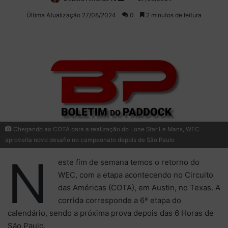
on
um
Última Atualização 27/08/2024
0
2 minutos de leitura
X
e-
mail
Chegando ao COTA para a realização do Lone Star Le Mans, WEC
aproveita novo desafio no campeonato depois de São Paulo
N
este fim de semana temos o retorno do
WEC, com a etapa acontecendo no Circuito
das Américas (COTA), em Austin, no Texas. A
corrida corresponde a 6ª etapa do
calendário, sendo a próxima prova depois das 6 Horas de
São Paulo.