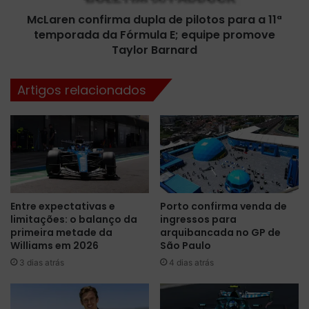
o
o
n
McLaren confirma dupla de pilotos para a 11ª
n
a
temporada da Fórmula E; equipe promove
f
t
i
Taylor Barnard
o
r
n
m
Artigos relacionados
a
a
I
d
t
u
á
p
l
l
i
a
a
d
;
e
Entre expectativas e
Porto confirma venda de
s
p
limitações: o balanço da
ingressos para
a
i
primeira metade da
arquibancada no GP de
i
l
Williams em 2026
São Paulo
b
o
3 dias atrás
4 dias atrás
a
t
o
o
s
s
h
p