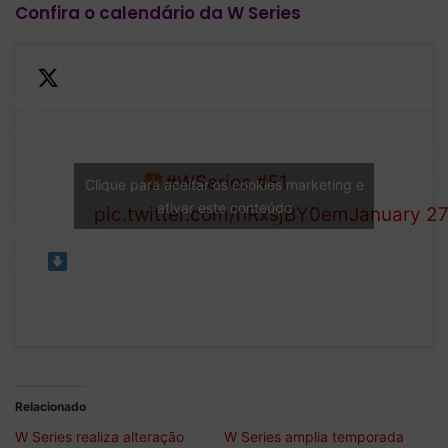
Confira o calendário da W Series
owing on
 our
2022 is set to be a mega
— W Serie
uncement,
year.
#WSeries
#F1
(@WSeries
Clique para aceitar os cookies marketing e
s a look at
ativar este conteúdo
pic.twitter.com/nRxsjBY0em
January 27
ight race
tions.
Relacionado
W Series realiza alteração
W Series amplia temporada