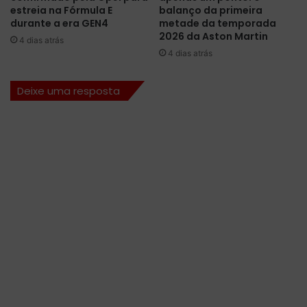
e
a
estreia na Fórmula E
balanço da primeira
m
h
durante a era GEN4
metade da temporada
D
i
2026 da Aston Martin
4 dias atrás
i
n
4 dias atrás
r
d
i
r
Deixe uma resposta
y
a
a
d
h
u
r
a
n
t
e
T
L
2
e
m
D
i