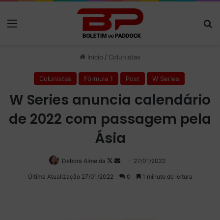
Menu
P
Início
/
Colunistas
Colunistas
Fórmula 1
Post
W Series
W Series anuncia calendário
de 2022 com passagem pela
Ásia
Debora Almeida
Follow
Mande
27/01/2022
on
um
Última Atualização 27/01/2022
0
1 minuto de leitura
X
e-
mail