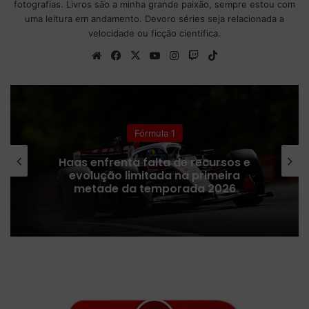
fotografias. Livros são a minha grande paixão, sempre estou com
uma leitura em andamento. Devoro séries seja relacionada a
velocidade ou ficção cientifica.
We
Fa
X
Yo
Ins
Tw
Tik
bsi
ce
uT
tag
itc
To
te
bo
ub
ra
h
k
ok
e
m
Fórmula 1
Receita da Fórmula 1 despenca após
cancelamentos da provas no Oriente
Médio, revela Liberty Media
O
l
i
v