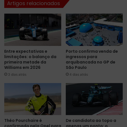
Artigos relacionados
a
s
e
e
l
g
i
u
d
e
e
n
r
a
a
l
Entre expectativas e
Porto confirma venda de
T
i
limitações: o balanço da
ingressos para
L
d
primeira metade da
arquibancada no GP de
1
e
Williams em 2026
São Paulo
d
r
3 dias atrás
4 dias atrás
a
a
F
n
ó
ç
r
a
m
c
u
o
l
m
a
a
Théo Pourchaire é
De candidata ao topo a
E
M
confirmado pela Opel para
apenas um ponto: o