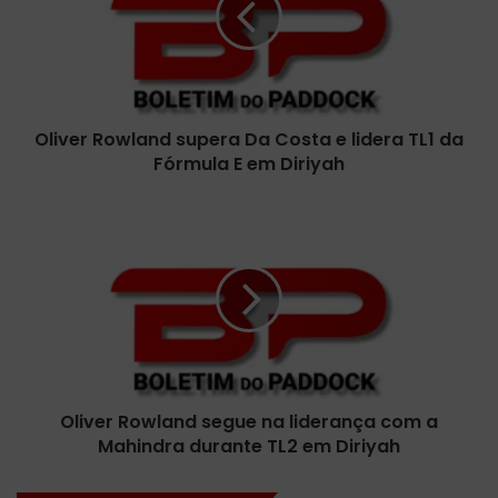
e
r
R
o
w
Oliver Rowland supera Da Costa e lidera TL1 da
l
Fórmula E em Diriyah
a
n
d
O
s
l
u
i
p
v
e
e
r
r
a
R
D
o
a
w
C
Oliver Rowland segue na liderança com a
l
o
Mahindra durante TL2 em Diriyah
a
s
n
t
d