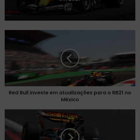
R
e
d
B
u
l
l
i
n
Red Bull investe em atualizações para o RB21 no
v
México
e
s
t
N
e
o
e
r
m
r
a
i