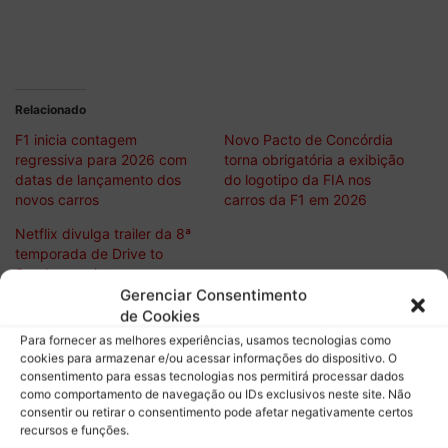
Relacionado
F1 inicia contagem
Novo Pacto de Concórdia
regressiva para 2026 com
torna obrigatória a exibição
datas de lançamento dos
do logotipo da FIA nos
novos carros
carros da F1 em 2026
Netflix divulga trailer da 8ª
temporada de Drive to
Survive; assista agora
Gerenciar Consentimento
de Cookies
Para fornecer as melhores experiências, usamos tecnologias como
cookies para armazenar e/ou acessar informações do dispositivo. O
Descubra mais sobre Boletim do
consentimento para essas tecnologias nos permitirá processar dados
como comportamento de navegação ou IDs exclusivos neste site. Não
Paddock
consentir ou retirar o consentimento pode afetar negativamente certos
recursos e funções.
Assine para receber nossas notícias mais recentes por e-