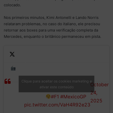
colocado.
Nos primeiros minutos, Kimi Antonelli e Lando Norris
relataram problemas, no caso do italiano, ele precisou
retornar aos boxes para uma verificação completa da
Mercedes, enquanto o britânico permaneceu em pista.
Kimi Antonelli immediately
—
faces an issue with his car,
“I
Formula
but a few radio messages
have
1 (@F1)
later he seems to have
Clique para aceitar os cookies marketing e
an
October
ativar este conteúdo
rebooted and removed the
issue”
24,
problem!
#F1
#MexicoGP
2025
pic.twitter.com/VaH4R92e23