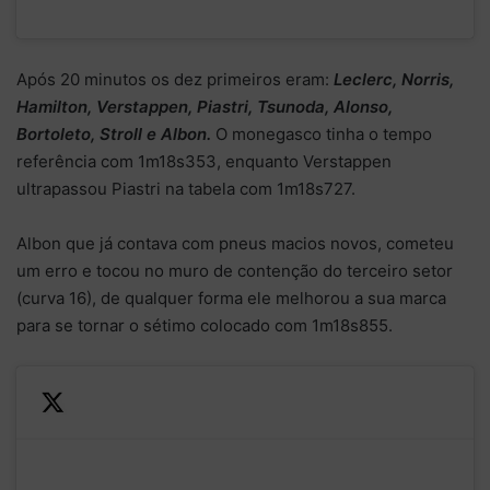
Após 20 minutos os dez primeiros eram:
Leclerc, Norris,
Hamilton, Verstappen, Piastri, Tsunoda, Alonso,
Bortoleto, Stroll e Albon.
O monegasco tinha o tempo
referência com 1m18s353, enquanto Verstappen
ultrapassou Piastri na tabela com 1m18s727.
Albon que já contava com pneus macios novos, cometeu
um erro e tocou no muro de contenção do terceiro setor
(curva 16), de qualquer forma ele melhorou a sua marca
para se tornar o sétimo colocado com 1m18s855.
That
—
could
Alex Albon brushes the wall
Formula