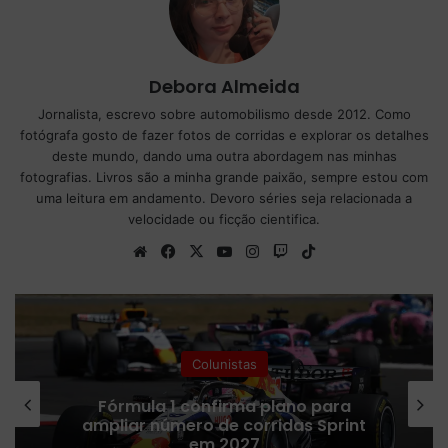
Debora Almeida
Jornalista, escrevo sobre automobilismo desde 2012. Como
fotógrafa gosto de fazer fotos de corridas e explorar os detalhes
deste mundo, dando uma outra abordagem nas minhas
fotografias. Livros são a minha grande paixão, sempre estou com
uma leitura em andamento. Devoro séries seja relacionada a
velocidade ou ficção cientifica.
We
Fa
X
Yo
Ins
Tw
Tik
bsi
ce
uT
tag
itc
To
te
bo
ub
ra
h
k
ok
e
m
Colunistas
Fórmula 1 confirma plano para
ampliar número de corridas Sprint
em 2027