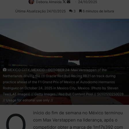
Debora Almeida
Follow
Mande
24/10/2025
on
um
Última Atualização 24/10/2025
3
6 minutos de leitura
X
e-
mail
MEXICO CITY, MEXICO - OCTOBER 24: Max Verstappen of the
Netherlands driving the (1) Oracle Red Bull Racing RB21 on track during
practice ahead of the F1 Grand Prix of Mexico at Autodromo Hermanos
Rodriguez on October 24, 2025 in Mexico City, Mexico. (Photo by Steven
Tee/LAT Images) // Getty Images / Red Bull Content Pool // SI202510250028
// Usage for editorial use only //
O
início do fim de semana no México terminou
com Max Verstappen na liderança, após o
competidor obter a marca de 1m17s392 com