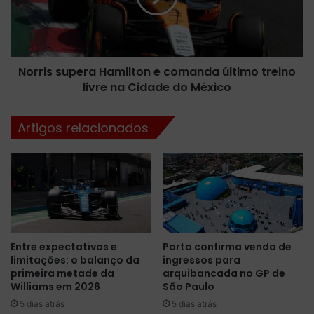
t
s
u
s
a
u
l
p
i
Norris supera Hamilton e comanda último treino
e
z
livre na Cidade do México
r
a
a
ç
H
Artigos relacionados
õ
a
e
m
s
i
p
l
a
t
r
o
a
n
o
e
Entre expectativas e
Porto confirma venda de
R
c
limitações: o balanço da
ingressos para
B
o
primeira metade da
arquibancada no GP de
2
m
Williams em 2026
São Paulo
1
a
5 dias atrás
5 dias atrás
n
n