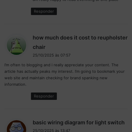
e
C
i
:
Responder
d
a
d
e
how much does it cost to reupholster
d
o
d
chair
M
i
25/10/2025 às 07:57
é
s
x
I’m often to blogging and i really appreciate your content. The
s
i
article has actually peaks my interest. I’m going to bookmark your
e
c
web site and maintain checking for brand spanking new
:
o
information.
Responder
d
basic wiring diagram for light switch
i
25/10/2025 às 13:47