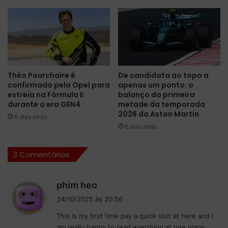
o
d
M
a
é
ú
x
l
i
t
c
i
o
m
Théo Pourchaire é
De candidata ao topo a
o
confirmado pela Opel para
apenas um ponto: o
t
estreia na Fórmula E
balanço da primeira
r
durante a era GEN4
metade da temporada
e
2026 da Aston Martin
6 dias atrás
i
6 dias atrás
n
o
3 Comentários
l
i
v
d
phim heo
r
i
e
24/10/2025 às 20:56
s
n
This is my first time pay a quick visit at here and i
s
a
am really happy to read everthing at one place