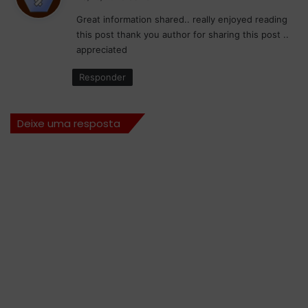
s
Great information shared.. really enjoyed reading
s
this post thank you author for sharing this post ..
e
appreciated
:
Responder
Deixe uma resposta