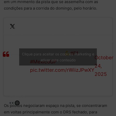
em um momento da pista que se assemelha com as
Oscar
condições para a corrida do domingo, pelo horário.
Piastri is
currently
down in
—
Can our championship
P12 after
Formula
leader climb up the order
the
1 (@F1)
this weekend?
#F1
majority
Clique para aceitar os cookies marketing e
October
ativar este conteúdo
#MexicoGP
of the
24,
pic.twitter.com/rWiizJPwXY
soft tyre
2025
runs in
this FP2
session
Os pilotos negociaram espaço na pista, se concentraram
em voltas principalmente com o DRS fechado, para