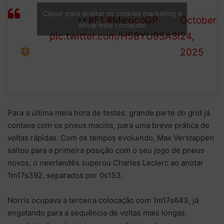
have
out of Turn 16, but keeps it
1 (@F1)
Clique para aceitar os cookies marketing e
been
going
#F1
#MexicoGP
October
ativar este conteúdo
worse!
pic.twitter.com/H5BYU9SA3i
24,
2025
Para a última meia hora de testes, grande parte do grid já
contava com os pneus macios, para uma breve prática de
voltas rápidas. Com os tempos evoluindo, Max Verstappen
saltou para a primeira posição com o seu jogo de pneus
novos, o neerlandês superou Charles Leclerc ao anotar
1m17s392, separados por 0s153.
Norris ocupava a terceira colocação com 1m17s643, já
engatando para a sequência de voltas mais longas,