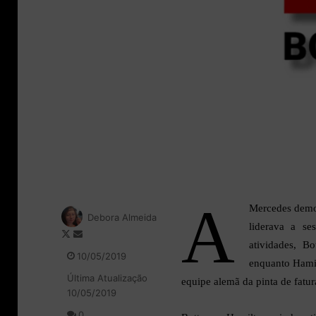
A
Mercedes demor
Debora Almeida
liderava a s
F
M
atividades, B
o
a
10/05/2019
enquanto Hamil
l
n
Última Atualização
l
d
equipe alemã da pinta de fatu
10/05/2019
o
e
w
u
0