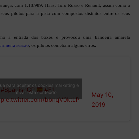
iderança, com 1:18:989. Haas, Toro Rosso e Renault, assim como a
eus pilotos para a pista com compostos distintos entre os seus
imo a entrada dos boxes e provocou uma bandeira amarela
primeira sessão
, os pilotos cometiam alguns erros.
—
“I have cold tyres” the Pole tells
Formula
his Williams team over the radio
1 (@F1)
que para aceitar os cookies marketing e
#SpanishGP
#F1
ativar este conteúdo
May 10,
pic.twitter.com/bbnqV0ktLP
2019