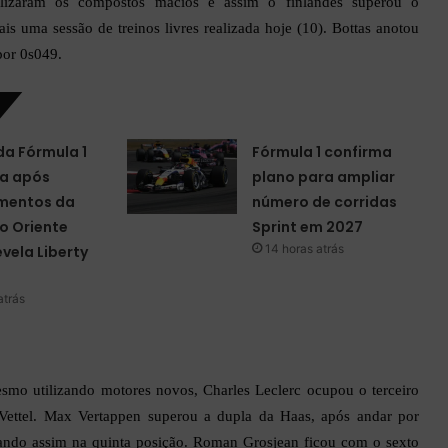
ilizaram os compostos macios e assim o finlandês superou o
 uma sessão de treinos livres realizada hoje (10). Bottas anotou
por 0s049.
da Fórmula 1
Fórmula 1 confirma
a após
plano para ampliar
mentos da
número de corridas
o Oriente
Sprint em 2027
14 horas atrás
evela Liberty
atrás
smo utilizando motores novos, Charles Leclerc ocupou o terceiro
 Vettel. Max Vertappen superou a dupla da Haas, após andar por
hando assim na quinta posição. Roman Grosjean ficou com o sexto