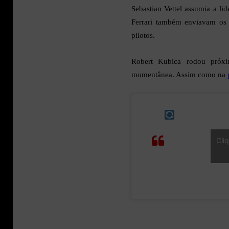
Sebastian Vettel assumia a l
Ferrari também enviavam os s
pilotos.
Robert Kubica rodou próx
momentânea. Assim como na
Robert
Kubica spins
Cli
coming out of
the chicane