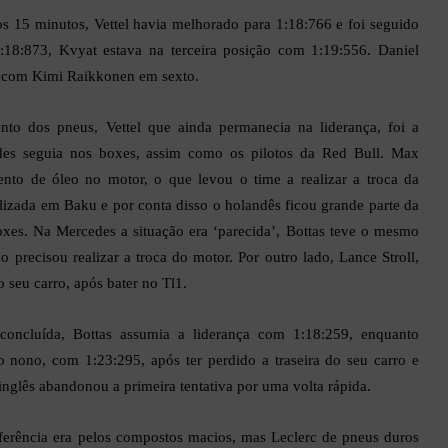
s 15 minutos, Vettel havia melhorado para 1:18:766 e foi seguido
8:873, Kvyat estava na terceira posição com 1:19:556. Daniel
o, com Kimi Raikkonen em sexto.
nto dos pneus, Vettel que ainda permanecia na liderança, foi a
des seguia nos boxes, assim como os pilotos da Red Bull. Max
nto de óleo no motor, o que levou o time a realizar a troca da
ilizada em Baku e por conta disso o holandês ficou grande parte da
oxes. Na Mercedes a situação era ‘parecida’, Bottas teve o mesmo
 precisou realizar a troca do motor. Por outro lado, Lance Stroll,
 seu carro, após bater no Tl1.
oncluída, Bottas assumia a liderança com 1:18:259, enquanto
 nono, com 1:23:295, após ter perdido a traseira do seu carro e
o inglês abandonou a primeira tentativa por uma volta rápida.
ferência era pelos compostos macios, mas Leclerc de pneus duros