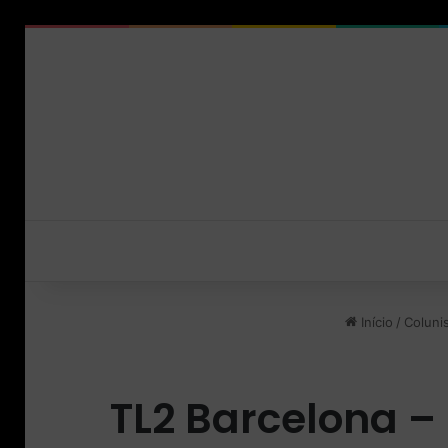
Início
/
Coluni
TL2 Barcelona –