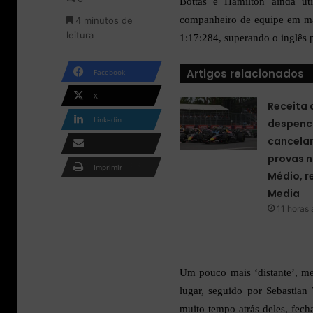
Bottas e Hamilton ainda ut
o
m
companheiro de equipe em mais
4 minutos de
n
e
leitura
X
-
1:17:284, superando o inglês 
m
a
Artigos relacionados
Facebook
i
l
X
Receita 
Linkedin
despenc
cancela
provas n
Compartilhar via e-
Imprimir
Médio, r
mail
Media
11 horas 
Um pouco mais ‘distante’, me
lugar, seguido por Sebastian
muito tempo atrás deles, fec