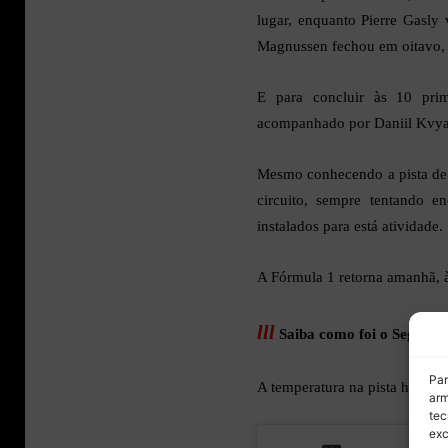
lugar, enquanto Pierre Gasly
Magnussen fechou em oitavo,
E para concluir às 10 pri
acompanhado por Daniil Kvya
Mesmo conhecendo a pista de 
circuito, sempre tentando 
instalados para está atividade.
A Fórmula 1 retorna amanhã, às
lll
Saiba como foi o Segunda
Par
A temperatura na pista havia 
arm
tec
exc