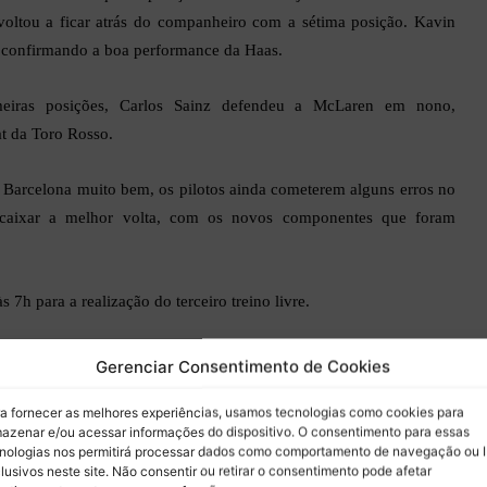
 voltou a ficar atrás do companheiro com a sétima posição. Kavin
 confirmando a boa performance da Haas.
meiras posições, Carlos Sainz defendeu a McLaren em nono,
t da Toro Rosso.
Barcelona muito bem, os pilotos ainda cometerem alguns erros no
encaixar a melhor volta, com os novos componentes que foram
 7h para a realização do terceiro treino livre.
 Treino Livre em Barcelona
Gerenciar Consentimento de Cookies
a fornecer as melhores experiências, usamos tecnologias como cookies para
aumentado para os 40°C e no ambiente estava casa dos 23°C.
azenar e/ou acessar informações do dispositivo. O consentimento para essas
nologias nos permitirá processar dados como comportamento de navegação ou 
lusivos neste site. Não consentir ou retirar o consentimento pode afetar