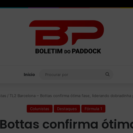
Procurar
Início
por
stas
/
TL2 Barcelona – Bottas confirma ótima fase, liderando dobradinha
Colunistas
Destaques
Fórmula 1
 Bottas confirma ótima