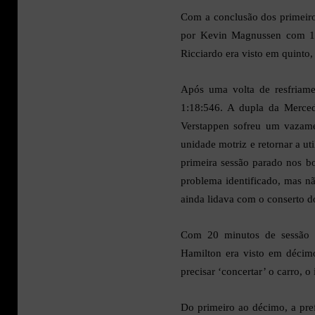
Com a conclusão dos primeiro
por Kevin Magnussen com 1:1
Ricciardo era visto em quint
Após uma volta de resfriame
1:18:546. A dupla da Merce
Verstappen sofreu um vazame
unidade motriz e retornar a ut
primeira sessão parado nos b
problema identificado, mas não
ainda lidava com o conserto do
Com 20 minutos de sessão c
Hamilton era visto em décimo
precisar ‘concertar’ o carro, 
Do primeiro ao décimo, a pre