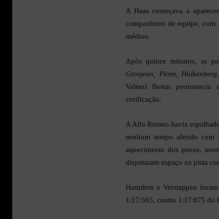
A Haas começava a aparecer
companheiro de equipe, com 1
médios.
Após quinze minutos, as p
Grosjean, Pérez, Hulkenberg,
Valtteri Bottas permanecia
verificação.
A Alfa Romeo havia espalhado f
nenhum tempo aferido com vi
aquecimento dos pneus, ano
disputaram espaço na pista com
Hamilton e Verstappen foram 
1:17:565, contra 1:17:875 do 