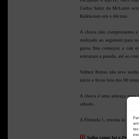
Carlos Sainz da McLaren ocu
Raikkonen era o décimo.
A chuva não comprometeu a 
realizado ao seguirem para o
garoa fina começou a cair e
esticaram a parada, até as co
Valtteri Bottas não teve nen
início e ficou fora dos 90 min
A chuva é uma ameaça para a 
sábado.
Par
A Fórmula 1, retorna às 10h, pe
arm
tec
exc
lll
Saiba como foi o Primeir