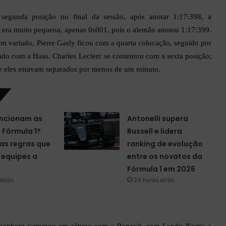
segunda posição no final da sessão, após anotar 1:17:398, a
el era muito pequena, apenas 0s001, pois o alemão anotou 1:17:399.
em variado, Pierre Gasly ficou com a quarta colocação, seguido por
o com a Haas. Charles Leclerc se contentou com a sexta posição;
de eles estavam separados por menos de um minuto.
ncionam as
Antonelli supera
a Fórmula 1?
Russell e lidera
as regras que
ranking de evolução
equipes a
entre os novatos da
Fórmula 1 em 2026
atrás
24 horas atrás
kenberg terminou em sétimo com a Renault, com Lando Norris e