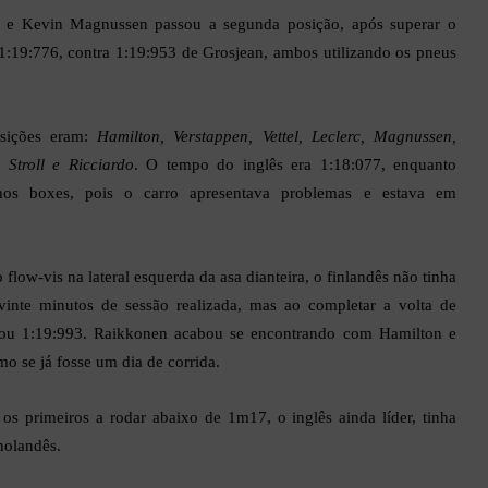
 e Kevin Magnussen passou a segunda posição, após superar o
:19:776, contra 1:19:953 de Grosjean, ambos utilizando os pneus
osições eram:
Hamilton, Verstappen, Vettel, Leclerc, Magnussen,
 Stroll e Ricciardo
. O tempo do inglês era 1:18:077, enquanto
 nos boxes, pois o carro apresentava problemas e estava em
low-vis na lateral esquerda da asa dianteira, o finlandês não tinha
nte minutos de sessão realizada, mas ao completar a volta de
tou 1:19:993. Raikkonen acabou se encontrando com Hamilton e
o se já fosse um dia de corrida.
os primeiros a rodar abaixo de 1m17, o inglês ainda líder, tinha
holandês.