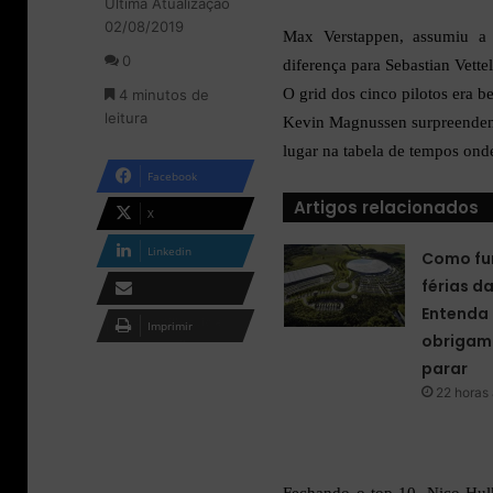
Última Atualização
l
d
02/08/2019
o
e
Max Verstappen, assumiu a 
w
u
0
diferença para Sebastian Vett
o
m
O grid dos cinco pilotos era b
4 minutos de
n
e
leitura
X
-
Kevin Magnussen surpreendend
m
lugar na tabela de tempos on
a
Facebook
i
Artigos relacionados
l
X
Linkedin
Como fu
férias d
Entenda 
Compartilhar via e-
Imprimir
obrigam 
mail
parar
22 horas 
Fechando o top-10, Nico Hul