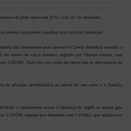
eratura da pista estava em 35°C, com 26° no ambiente.
, os pilotos começaram a realizar uma volta de instalação.
trados não demoraram para aparecer e Lewis Hamilton assumiu a
3 em menos de cinco minutos, seguido por Charles Leclerc com
om 1:20:901. Tudo isso por conta da chuva que se aproximava do
des de aferição aerodinâmica na lateral do seu carro e o francês,
atividade e rapidamente tomou a liderança do inglês no quarto giro
ra 1:19:638, seguido por Hamilton com 1:19:961, que utilizava os