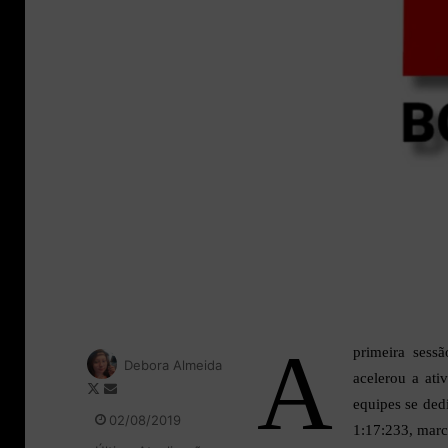
A
primeira sessã
Debora Almeida
acelerou a ati
F
M
equipes se ded
o
a
02/08/2019
1:17:233, marc
l
n