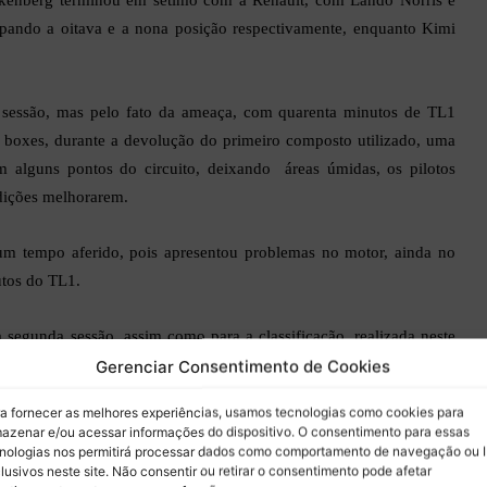
pando a oitava e a nona posição respectivamente, enquanto Kimi
sessão, mas pelo fato da ameaça, com quarenta minutos de TL1
s boxes, durante a devolução do primeiro composto utilizado, uma
m alguns pontos do circuito, deixando áreas úmidas, os pilotos
ndições melhorarem
.
hum tempo aferido, pois apresentou problemas no motor, ainda no
utos do TL1.
segunda sessão, assim como para a classificação, realizada neste
Gerenciar Consentimento de Cookies
a fornecer as melhores experiências, usamos tecnologias como cookies para
lo horário de Brasília, para a realização do segundo treino livre.
azenar e/ou acessar informações do dispositivo. O consentimento para essas
nologias nos permitirá processar dados como comportamento de navegação ou 
lusivos neste site. Não consentir ou retirar o consentimento pode afetar
o Treino Livre na Hungria