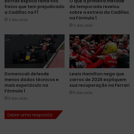
Bottas explica falha nos
O que a primeira metade
R
e
freios que tem prejudicado
da temporada revelou
e
r
a Cadillac na F1
sobre a estreia da Cadillac
g
o
na Fórmula 1
3 dias atrás
i
u
3 dias atrás
o
o
n
T
a
o
l
y
E
o
u
t
r
a
o
C
Domenicali defende
Lewis Hamilton nega que
p
menos dados técnicos e
carros de 2026 expliquem
o
mais espetáculo na
sua recuperação na Ferrari
e
r
Fórmula 1
i
o
6 dias atrás
a
l
6 dias atrás
c
l
o
a
Deixe uma resposta
m
e
a
m
e
C