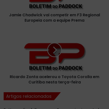
a
d
Jamie Chadwick vai competir em F3 Regional
w
Europeia com a equipe Prema
i
c
k
R
v
i
a
c
i
a
c
r
o
d
m
o
p
Z
e
o
t
Ricardo Zonta acelerou o Toyota Corolla em
n
i
Curitiba nesta terça-feira
t
r
a
e
a
Artigos relacionados
m
c
F
e
3
l