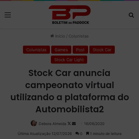
Menu
P
Início
/
Colunistas
Colunistas
Games
Post
Stock Car
Stock Car Light
Stock Car anuncia
campeonato virtual
utilizando a plataforma do
Automobilista2
Debora Almeida
Follow
Mande
16/06/2020
on
um
Última Atualização 12/07/2026
0
1 minuto de leitura
X
e-