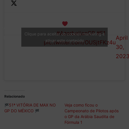
—
Form
Checo
RACE
1 (@
Baku
#AzerbaijanGP
#F1
Clique para aceitar os cookies marketing e
CLASSIFICATION
April
ativar este conteúdo
pic.twitter.com/OUSjtFKz4u
30,
202
Relacionado
51ª VITÓRIA DE MAX NO
Veja como ficou o
GP DO MÉXICO
Campeonato de Pilotos após
o GP da Arábia Saudita de
Fórmula 1