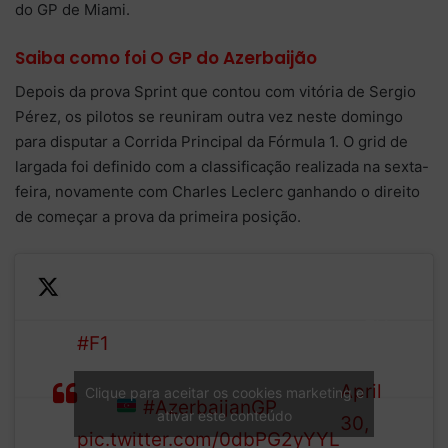
do GP de Miami.
Saiba como foi O GP do Azerbaijão
Depois da prova Sprint que contou com vitória de Sergio
Pérez, os pilotos se reuniram outra vez neste domingo
para disputar a Corrida Principal da Fórmula 1. O grid de
largada foi definido com a classificação realizada na sexta-
feira, novamente com Charles Leclerc ganhando o direito
de começar a prova da primeira posição.
— FIA
#F1
– Final Starting Grid for
(@fia)
the 2023 Azerbaijan Grand
April
Clique para aceitar os cookies marketing e
Prix
#AzerbaijanGP
ativar este conteúdo
30,
pic.twitter.com/0dbPG2yYYL