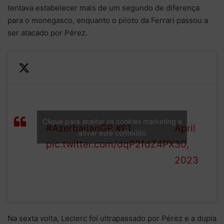
tentava estabelecer mais de um segundo de diferença
para o monegasco, enquanto o piloto da Ferrari passou a
ser atacado por Pérez.
—
Verstappen has got past
Formula
LAP
Leclerc and leads!
1 (@F1)
Clique para aceitar os cookies marketing e
4/51
#AzerbaijanGP
#F1
April
ativar este conteúdo
pic.twitter.com/dqP2fdZ4PX
30,
2023
Na sexta volta, Leclerc foi ultrapassado por Pérez e a dupla