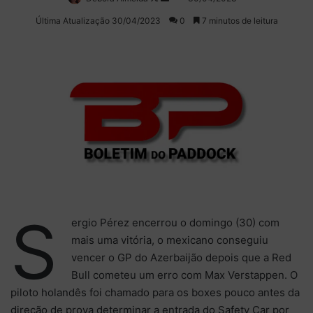
on
um
Última Atualização 30/04/2023
0
7 minutos de leitura
X
e-
mail
S
ergio Pérez encerrou o domingo (30) com
mais uma vitória, o mexicano conseguiu
vencer o GP do Azerbaijão depois que a Red
Bull cometeu um erro com Max Verstappen. O
piloto holandês foi chamado para os boxes pouco antes da
direção de prova determinar a entrada do Safety Car por