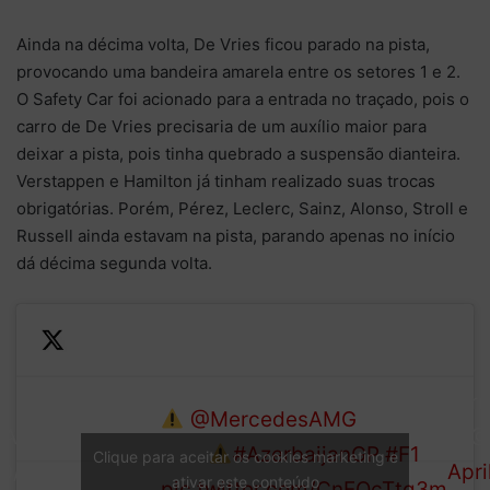
Ainda na décima volta, De Vries ficou parado na pista,
provocando uma bandeira amarela entre os setores 1 e 2.
O Safety Car foi acionado para a entrada no traçado, pois o
carro de De Vries precisaria de um auxílio maior para
deixar a pista, pois tinha quebrado a suspensão dianteira.
Verstappen e Hamilton já tinham realizado suas trocas
obrigatórias. Porém, Pérez, Leclerc, Sainz, Alonso, Stroll e
Russell ainda estavam na pista, parando apenas no início
dá décima segunda volta.
De Vries
—
has ground
For
@MercedesAMG
SAFETY
LAP
to a halt.
1 (@
CAR
#AzerbaijanGP
#F1
Clique para aceitar os cookies marketing e
10/51
The
Apri
ativar este conteúdo
pic.twitter.com/CnEOcTtg3m