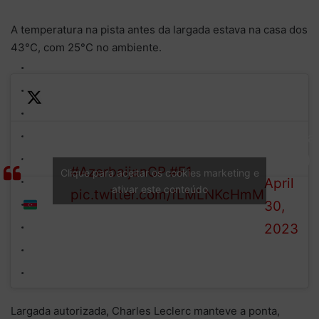
A temperatura na pista antes da largada estava na casa dos
43°C, com 25°C no ambiente.
—
LIGHTS
Formula
Leclerc leads into Turn 1
OUT IN
1 (@F1)
#AzerbaijanGP
#F1
Clique para aceitar os cookies marketing e
BAKU!!!
April
ativar este conteúdo
pic.twitter.com/fLMLNKcHmM
30,
2023
Largada autorizada, Charles Leclerc manteve a ponta,