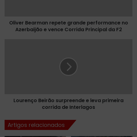
B
e
a
Oliver Bearman repete grande performance no
r
Azerbaijão e vence Corrida Principal da F2
m
a
n
L
r
o
e
u
p
r
e
e
t
n
e
ç
g
o
r
B
a
Lourenço Beirão surpreende e leva primeira
e
n
corrida de Interlagos
i
d
r
e
ã
Artigos relacionados
p
o
e
s