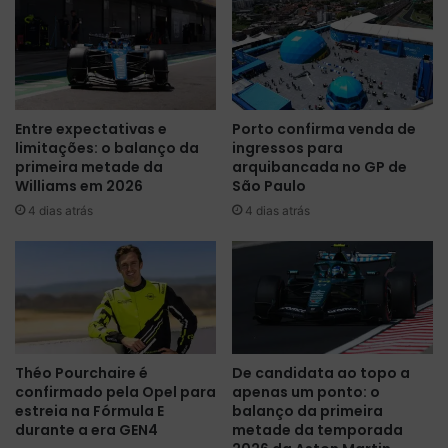
r
u
f
r
o
p
r
r
m
e
a
e
Entre expectativas e
Porto confirma venda de
n
n
limitações: o balanço da
ingressos para
c
d
primeira metade da
arquibancada no GP de
e
e
Williams em 2026
São Paulo
n
e
4 dias atrás
4 dias atrás
o
l
A
e
z
v
e
a
r
p
b
r
a
i
i
m
Théo Pourchaire é
De candidata ao topo a
j
e
confirmado pela Opel para
apenas um ponto: o
ã
i
estreia na Fórmula E
balanço da primeira
o
r
durante a era GEN4
metade da temporada
e
a