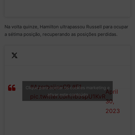
Na volta quinze, Hamilton ultrapassou Russell para ocupar
a sétima posição, recuperando as posições perdidas.
—
Formula
Here's the running order
LAP
1 (@F1)
#AzerbaijanGP
#F1
Clique para aceitar os cookies marketing e
15/51
April
ativar este conteúdo
pic.twitter.com/lb5spU1KvR
30,
2023