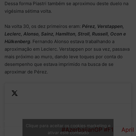
Dessa forma Piastri também se aproximou deste duelo na
vigésima sétima volta.
Na volta 30, os dez primeiros eram:
Pérez, Verstappen,
Leclerc, Alonso, Sainz, Hamilton, Stroll, Russell, Ocon e
Hülkenberg
. Fernando Alonso estava trabalhando a
aproximação em Leclerc. Verstappen por sua vez, passava
mais próximo ao muro, dando leve toques por conta do
desempenho que estava imprimido na busca de se
aproximar de Pérez.
Verstappen
—
is
Perez is maintaining a 2+
Form
comfortable
LAP
second gap up
1 (@F
in P2 but
Clique para aceitar os cookies marketing e
31/51
front
#AzerbaijanGP
#F1
April
can't get
ativar este conteúdo