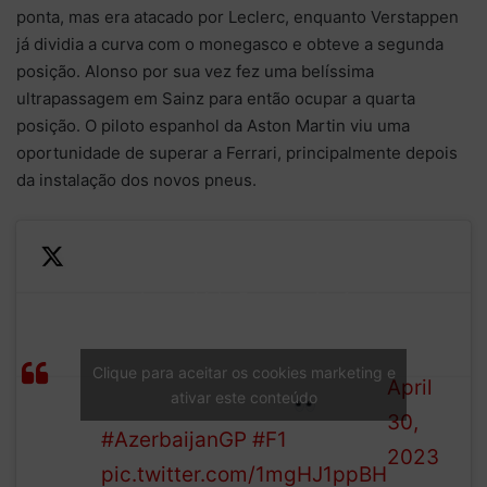
ponta, mas era atacado por Leclerc, enquanto Verstappen
já dividia a curva com o monegasco e obteve a segunda
posição. Alonso por sua vez fez uma belíssima
ultrapassagem em Sainz para então ocupar a quarta
posição. O piloto espanhol da Aston Martin viu uma
oportunidade de superar a Ferrari, principalmente depois
da instalação dos novos pneus.
The Safety Car is still on
—
track, and it's Perez who is
Formula
tucked in behind it. Leclerc
LAP
1 (@F1)
is further up the road with
Clique para aceitar os cookies marketing e
12/51
April
ativar este conteúdo
Verstappen in third
30,
#AzerbaijanGP
#F1
2023
pic.twitter.com/1mgHJ1ppBH