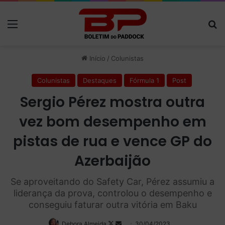
Menu
P
Início
/
Colunistas
Colunistas
Destaques
Fórmula 1
Post
Sergio Pérez mostra outra
vez bom desempenho em
pistas de rua e vence GP do
Azerbaijão
Se aproveitando do Safety Car, Pérez assumiu a
liderança da prova, controlou o desempenho e
conseguiu faturar outra vitória em Baku
Debora Almeida
Follow
Mande
30/04/2023