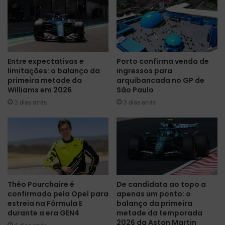
o
C
n
a
a
s
t
a
o
g
Entre expectativas e
Porto confirma venda de
n
r
limitações: o balanço da
ingressos para
a
a
primeira metade da
arquibancada no GP de
W
n
Williams em 2026
São Paulo
S
d
3 dias atrás
3 dias atrás
e
e
r
c
i
o
e
m
s
e
c
s
o
t
m
r
Théo Pourchaire é
De candidata ao topo a
v
a
confirmado pela Opel para
apenas um ponto: o
i
t
estreia na Fórmula E
balanço da primeira
t
é
durante a era GEN4
metade da temporada
ó
g
2026 da Aston Martin