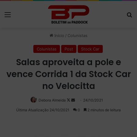
Menu
P
Início
/
Colunistas
Colunistas
Post
Stock Car
Salas aproveita a pole e
vence Corrida 1 da Stock Car
no Velocitta
Debora Almeida
Follow
Mande
24/10/2021
on
um
Última Atualização 24/10/2021
0
2 minutos de leitura
X
e-
mail