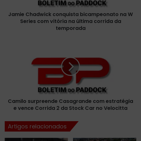
a
d
Jamie Chadwick conquista bicampeonato na W
w
Series com vitória na última corrida da
i
c
temporada
k
c
C
o
a
n
m
q
i
u
l
i
o
s
s
t
u
a
r
b
Camilo surpreende Casagrande com estratégia
p
i
e vence Corrida 2 da Stock Car no Velocitta
r
c
e
a
e
Artigos relacionados
m
n
p
d
e
e