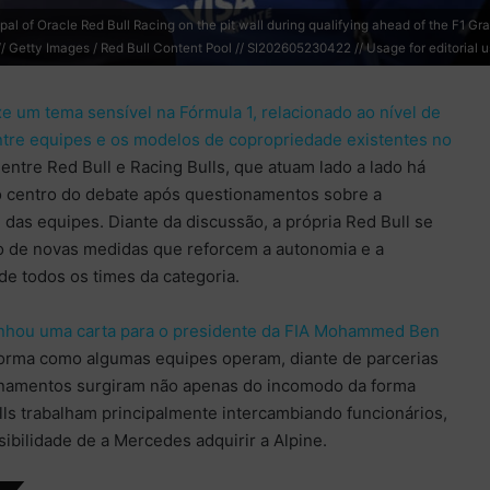
f Oracle Red Bull Racing on the pit wall during qualifying ahead of the F1 Gran
Getty Images / Red Bull Content Pool // SI202605230422 // Usage for editorial us
e um tema sensível na Fórmula 1, relacionado ao nível de
ntre equipes e os modelos de copropriedade existentes no
 entre Red Bull e Racing Bulls, que atuam lado a lado há
o centro do debate após questionamentos sobre a
das equipes. Diante da discussão, a própria Red Bull se
o de novas medidas que reforcem a autonomia e a
de todos os times da categoria.
hou uma carta para o presidente da FIA Mohammed Ben
forma como algumas equipes operam, diante de parcerias
onamentos surgiram não apenas do incomodo da forma
ls trabalham principalmente intercambiando funcionários,
bilidade de a Mercedes adquirir a Alpine.