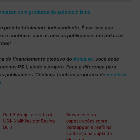
Amazon com produtos de automobilismo
!
m projeto totalmente
independente
. É por isso que
para continuar
com as nossas publicações em todas as
ntes!
ha de
financiamento coletivo do
Apoia.se
, você pode
m apenas
R$ 1
, ajude o projeto. Faça a diferença para
as publicações. Conheça também programa de
membros
e
.
Red Bull rejeita oferta de
Brown encerra
US$ 3 bilhões por Racing
especulações sobre
Bulls
Verstappen e reafirma
confiança na dupla da
McLaren