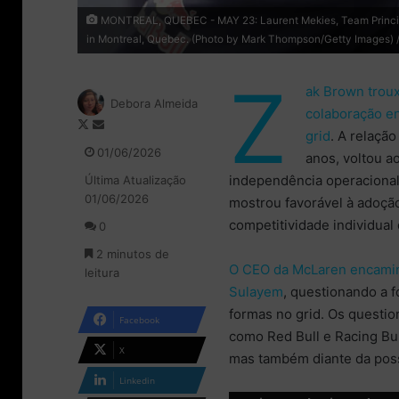
MONTREAL, QUEBEC - MAY 23: Laurent Mekies, Team Principal o
in Montreal, Quebec. (Photo by Mark Thompson/Getty Images) // 
Z
ak Brown troux
Debora Almeida
colaboração e
F
M
grid
. A relação
o
a
01/06/2026
anos, voltou a
l
n
independência operacional 
Última Atualização
l
d
01/06/2026
o
e
mostrou favorável à adoçã
w
u
competitividade individual 
0
o
m
2 minutos de
n
e
O CEO da McLaren encamin
leitura
X
-
Sulayem
, questionando a 
m
a
formas no grid. Os questi
Facebook
i
como Red Bull e Racing Bul
l
X
mas também diante da possi
Linkedin