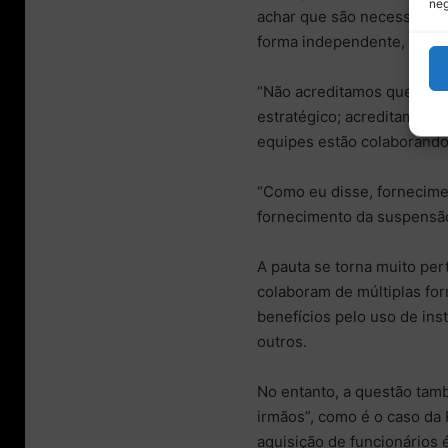
neg
achar que são necessárias
forma independente, nós a
“Não acreditamos que seja
estratégico; acreditamos q
equipes estão colaborando
“Como eu disse, fornecime
fornecimento da suspensão,
A pauta se torna muito per
colaboram de múltiplas fo
benefícios pelo uso de ins
outros.
No entanto, a questão tamb
irmãos”, como é o caso da 
aquisição de funcionários 