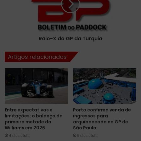
t
-
a
X
l
d
h
o
e
G
s
Raio-X do GP da Turquia
P
d
d
o
a
Artigos relacionados
s
T
t
u
e
r
s
q
t
u
e
i
s
a
d
Entre expectativas e
Porto confirma venda de
a
limitações: o balanço da
ingressos para
p
primeira metade da
arquibancada no GP de
r
Williams em 2026
São Paulo
é
4 dias atrás
5 dias atrás
-