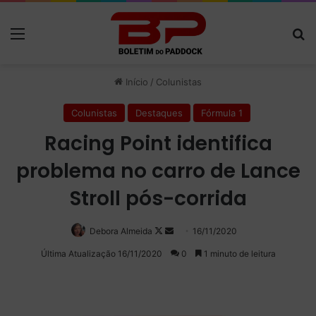
Menu
P
Início
/
Colunistas
Colunistas
Destaques
Fórmula 1
Racing Point identifica
problema no carro de Lance
Stroll pós-corrida
Debora Almeida
Follow
Mande
16/11/2020
on
um
Última Atualização 16/11/2020
0
1 minuto de leitura
X
e-
mail