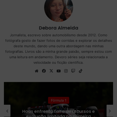
Debora Almeida
Jornalista, escrevo sobre automobilismo desde 2012. Como
fotógrafa gosto de fazer fotos de corridas e explorar os detalhes
deste mundo, dando uma outra abordagem nas minhas
fotografias. Livros são a minha grande paixão, sempre estou com
uma leitura em andamento. Devoro séries seja relacionada a
velocidade ou ficção cientifica.
We
Fa
X
Yo
Ins
Tw
Tik
bsi
ce
uT
tag
itc
To
te
bo
ub
ra
h
k
ok
e
m
Fórmula 1
Receita da Fórmula 1 despenca após
cancelamentos da provas no Oriente