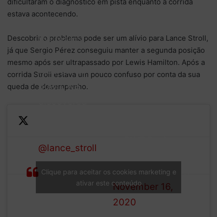
dificultaram o diagnostico em pista enquanto a corrida
estava acontecendo.
UPDATE: During
Descobrir o problema pode ser um alívio para Lance Stroll,
the team’s
já que Sergio Pérez conseguiu manter a segunda posição
routine post-
mesmo após ser ultrapassado por Lewis Hamilton. Após a
race car set
corrida Stroll estava um pouco confuso por conta da sua
down, we
queda de desempenho.
discovered
damage to the
underside of
— BWT Racing
@lance_stroll
‘s
Point F1 Team
front wing that
(@RacingPointF1)
Clique para aceitar os cookies marketing e
was a significant
ativar este conteúdo
November 16,
contributor to
2020
the graining