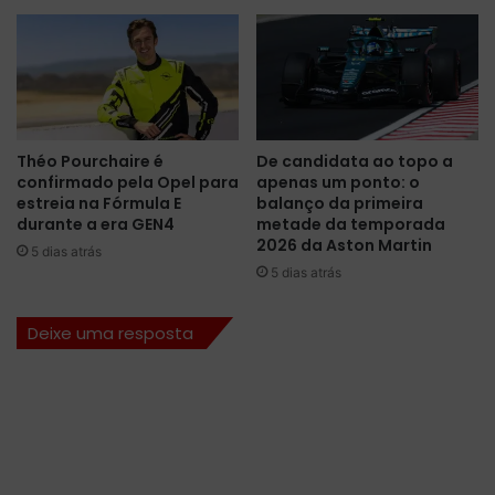
t
e
m
p
o
r
a
Théo Pourchaire é
De candidata ao topo a
d
confirmado pela Opel para
apenas um ponto: o
a
estreia na Fórmula E
balanço da primeira
2
durante a era GEN4
metade da temporada
0
2026 da Aston Martin
5 dias atrás
2
5 dias atrás
0
/
Deixe uma resposta
2
1