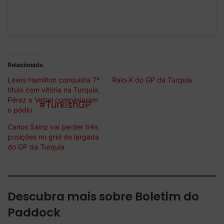
issues he
experienced
during his 2nd
and 3rd stints on
Relacionado
the intermediate
Lewis Hamilton conquista 7º
Raio-X do GP da Turquia
tyres at the
título com vitória na Turquia,
Pérez e Vettel completaram
#TurkishGP
. [1/5]
o pódio
Carlos Sainz vai perder três
posições no grid de largada
do GP da Turquia
Descubra mais sobre Boletim do
Paddock