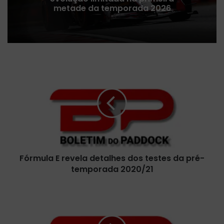
Médio, revela Liberty Media
F
ó
r
m
u
l
a
E
r
Fórmula E revela detalhes dos testes da pré-
e
temporada 2020/21
v
e
l
R
a
a
d
i
e
o