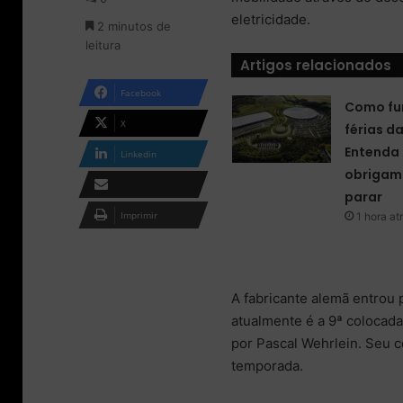
m
eletricidade.
2 minutos de
e
leitura
-
Artigos relacionados
m
a
Facebook
i
Como fu
l
X
férias d
Entenda 
Linkedin
obrigam 
parar
Compartilhar via e-
Imprimir
1 hora at
mail
A fabricante alemã entrou 
atualmente é a 9ª colocad
por Pascal Wehrlein. Seu c
temporada.