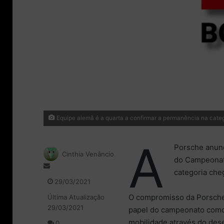
Equipe alemã é a quarta a confirmar a permanência na cate
A
Porsche anunc
Cinthia Venâncio
do Campeonato
M
categoria che
a
29/03/2021
n
O compromisso da Porsche 
Última Atualização
d
29/03/2021
e
papel do campeonato como 
u
mobilidade através do des
0