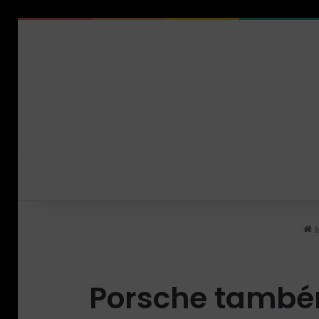
I
Porsche também