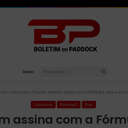
Procurar
Início
por
nício
/
Colunistas
/
Porsche também assina com a Fórmula E para a era 
Colunistas
Fórmula E
Post
 assina com a Fórmu