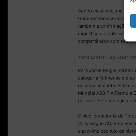
neg
Sendo mais leve, mais pote
Gen3 estabelecerá ainda ma
também a confirmação de q
expertise dos fabricantes
compartilhado com soluçõe
Andre Lotterer, Tag Heuer Por
Para Jamie Reigle, diretor
categoria “é imensa e ele
desenvolvimento. Estamos
Mundial ABB FIA Fórmula 
geração de tecnologia de ve
O vice-presidente da Pors
Volkswagen AG, Fritz Enzin
o próximo capítulo da hist