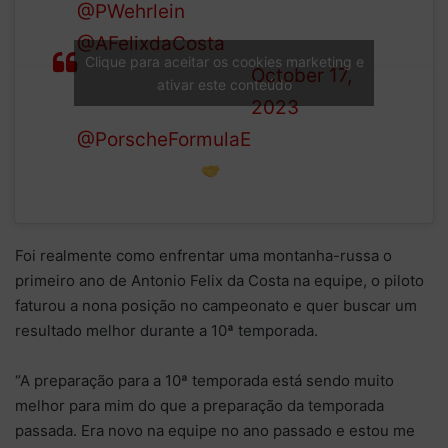
— Formula E
@PWehrlein
and
(@FIAFormulaE)
@AFelixdaCosta
Clique para aceitar os cookies marketing e
October 17,
will team up again
ativar este conteúdo
2023
at
@PorscheFormulaE
in Season 10!
Foi realmente como enfrentar uma montanha-russa o
primeiro ano de Antonio Felix da Costa na equipe, o piloto
faturou a nona posição no campeonato e quer buscar um
resultado melhor durante a 10ª temporada.
“A preparação para a 10ª temporada está sendo muito
melhor para mim do que a preparação da temporada
passada. Era novo na equipe no ano passado e estou me