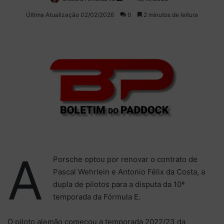
on
um
Última Atualização 02/02/2026
0
2 minutos de leitura
X
e-
mail
A
Porsche optou por renovar o contrato de
Pascal Wehrlein e Antonio Félix da Costa, a
dupla de pilotos para a disputa da 10ª
temporada da Fórmula E.
O piloto alemão começou a temporada 2022/23 da