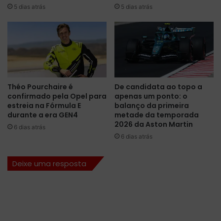
5 dias atrás
5 dias atrás
s
-
A
5
ª
S
p
r
Théo Pourchaire é
De candidata ao topo a
i
confirmado pela Opel para
apenas um ponto: o
n
estreia na Fórmula E
balanço da primeira
t
durante a era GEN4
metade da temporada
d
2026 da Aston Martin
6 dias atrás
a
6 dias atrás
t
e
Deixe uma resposta
m
p
o
r
a
d