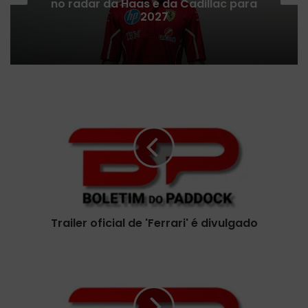
no radar da Haas e da Cadillac para
2027
T
r
a
i
l
e
r
o
f
Trailer oficial de 'Ferrari' é divulgado
i
c
i
P
a
r
l
e
d
v