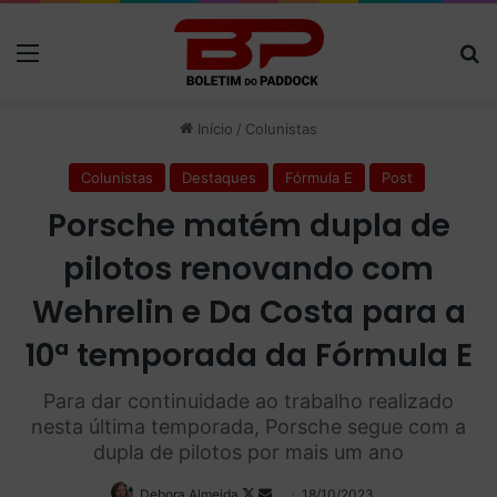
Menu
P
Início
/
Colunistas
Colunistas
Destaques
Fórmula E
Post
Porsche matém dupla de
pilotos renovando com
Wehrelin e Da Costa para a
10ª temporada da Fórmula E
Para dar continuidade ao trabalho realizado
nesta última temporada, Porsche segue com a
dupla de pilotos por mais um ano
Debora Almeida
Follow
Mande
18/10/2023