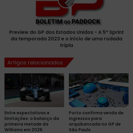
e
i
'
e
F
w
e
d
r
o
Preview do GP dos Estados Unidos - A 5ª Sprint
r
G
a
da temporada 2023 e o início de uma rodada
P
r
d
tripla
i
o
'
s
Artigos relacionados
é
E
d
s
i
t
v
a
u
d
l
o
g
s
a
U
Entre expectativas e
Porto confirma venda de
d
n
limitações: o balanço da
ingressos para
o
i
primeira metade da
arquibancada no GP de
d
Williams em 2026
São Paulo
o