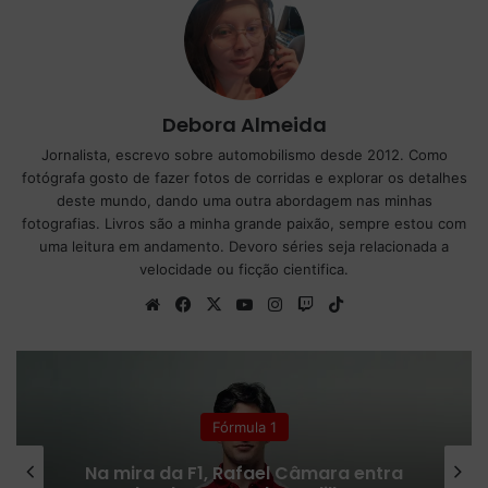
Debora Almeida
Jornalista, escrevo sobre automobilismo desde 2012. Como
fotógrafa gosto de fazer fotos de corridas e explorar os detalhes
deste mundo, dando uma outra abordagem nas minhas
fotografias. Livros são a minha grande paixão, sempre estou com
uma leitura em andamento. Devoro séries seja relacionada a
velocidade ou ficção cientifica.
We
Fa
X
Yo
Ins
Tw
Tik
bsi
ce
uT
tag
itc
To
te
bo
ub
ra
h
k
ok
e
m
Fórmula 1
Na mira da F1, Rafael Câmara entra