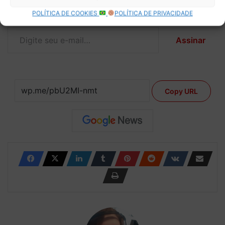
Assine para receber nossas notícias mais recentes por e-
POLÍTICA DE COOKIES
POLÍTICA DE PRIVACIDADE
mail.
Digite seu e-mail…
Assinar
Copy URL