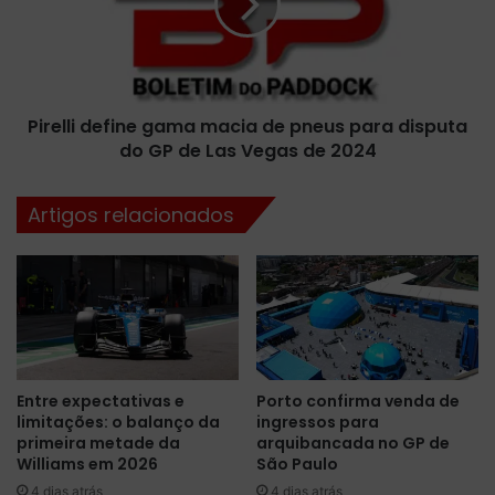
e
l
e
l
x
i
p
d
e
e
r
Pirelli define gama macia de pneus para disputa
f
i
do GP de Las Vegas de 2024
i
ê
n
n
e
Artigos relacionados
c
g
i
a
a
m
c
a
o
m
m
a
o
c
p
i
Entre expectativas e
Porto confirma venda de
i
a
limitações: o balanço da
ingressos para
l
d
primeira metade da
arquibancada no GP de
o
e
Williams em 2026
São Paulo
t
p
4 dias atrás
4 dias atrás
a