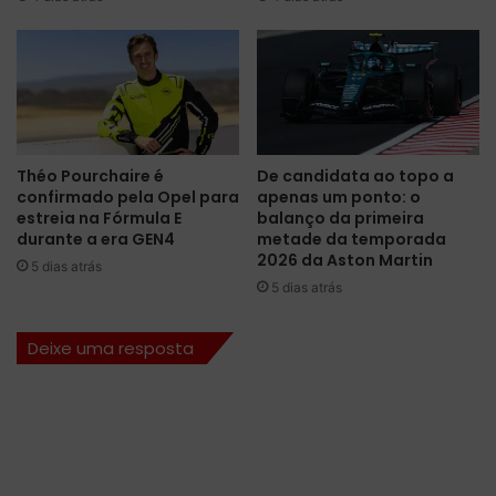
n
d
e
e
u
N
s
A
p
S
a
C
r
A
a
Théo Pourchaire é
De candidata ao topo a
R
d
confirmado pela Opel para
apenas um ponto: o
a
i
estreia na Fórmula E
balanço da primeira
o
s
durante a era GEN4
metade da temporada
l
p
2026 da Aston Martin
5 dias atrás
a
u
5 dias atrás
d
t
o
a
Deixe uma resposta
d
d
e
o
R
G
y
P
a
d
n
e
B
L