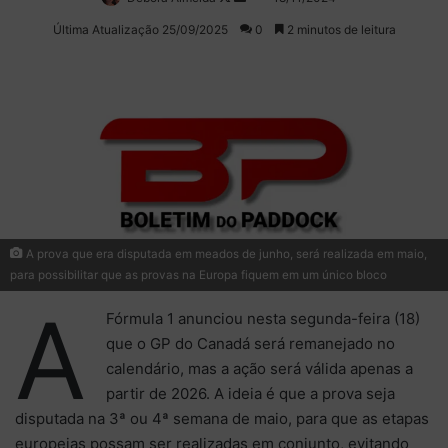
on
um
Última Atualização 25/09/2025
0
2 minutos de leitura
X
e-
mail
A prova que era disputada em meados de junho, será realizada em maio,
para possibilitar que as provas na Europa fiquem em um único bloco
A
Fórmula 1 anunciou nesta segunda-feira (18)
que o GP do Canadá será remanejado no
calendário, mas a ação será válida apenas a
partir de 2026. A ideia é que a prova seja
disputada na 3ª ou 4ª semana de maio, para que as etapas
europeias possam ser realizadas em conjunto, evitando