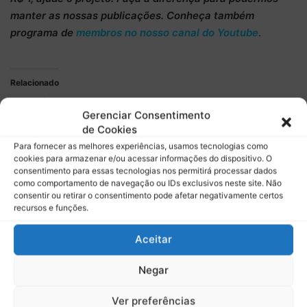
manter as nossas publicações. Conheça também
programa de
membros no nosso canal do Youtube
.
Relacionado
GP da Áustria 2026: veja os
Lewis Hamilton domina
Gerenciar Consentimento
horários da Fórmula 1 e a
classificação Sprint e se
de Cookies
situação do campeonato
estabelece como o pole
após a vitória de Hamilton
Para fornecer as melhores experiências, usamos tecnologias como
cookies para armazenar e/ou acessar informações do dispositivo. O
GP de Mônaco 2026: confira
consentimento para essas tecnologias nos permitirá processar dados
os horários da Fórmula 1 e a
como comportamento de navegação ou IDs exclusivos neste site. Não
situação do campeonato
consentir ou retirar o consentimento pode afetar negativamente certos
recursos e funções.
Aceitar
Descubra mais sobre Boletim do
Negar
Paddock
Ver preferências