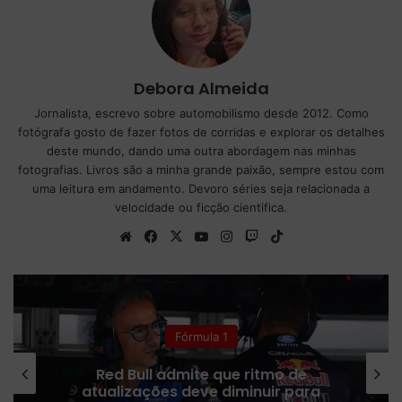
Debora Almeida
Jornalista, escrevo sobre automobilismo desde 2012. Como
fotógrafa gosto de fazer fotos de corridas e explorar os detalhes
deste mundo, dando uma outra abordagem nas minhas
fotografias. Livros são a minha grande paixão, sempre estou com
uma leitura em andamento. Devoro séries seja relacionada a
velocidade ou ficção cientifica.
We
Fa
X
Yo
Ins
Tw
Tik
bsi
ce
uT
tag
itc
To
te
bo
ub
ra
h
k
ok
e
m
Fórmula 1
Red Bull admite que ritmo de
atualizações deve diminuir para