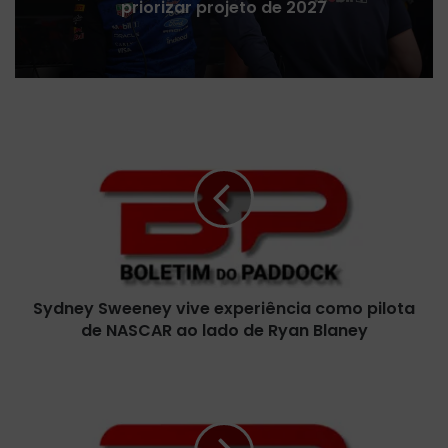
priorizar projeto de 2027
S
y
d
n
e
y
S
w
e
Sydney Sweeney vive experiência como pilota
e
de NASCAR ao lado de Ryan Blaney
n
e
y
P
v
i
i
r
v
e