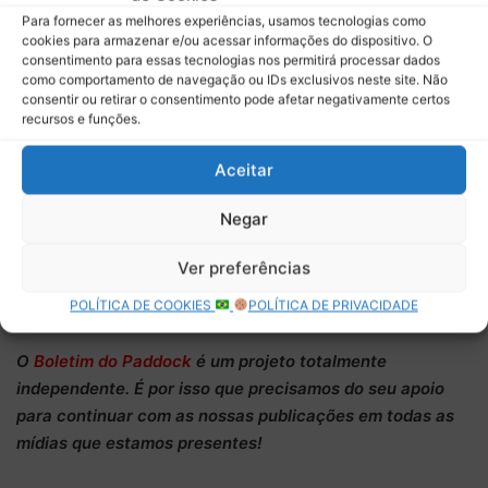
Para fornecer as melhores experiências, usamos tecnologias como
cookies para armazenar e/ou acessar informações do dispositivo. O
consentimento para essas tecnologias nos permitirá processar dados
como comportamento de navegação ou IDs exclusivos neste site. Não
consentir ou retirar o consentimento pode afetar negativamente certos
recursos e funções.
GP de Las Vegas 2025 – Programação do fim de semana – Foto:
Aceitar
divulgação Ale Ranieri
Negar
Ver preferências
Conheça nossa página na
Amazon com produtos de
automobilismo
!
POLÍTICA DE COOKIES
POLÍTICA DE PRIVACIDADE
O
Boletim do Paddock
é um projeto totalmente
independente
. É por isso que precisamos do
seu apoio
para continuar
com as nossas publicações em todas as
mídias que estamos presentes!