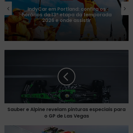
IndyCar em Portland: confira os
horários da 13ª etapa da temporada
2026 e onde assistir
S
a
u
b
e
r
e
A
l
Sauber e Alpine revelam pinturas especiais para
p
o GP de Las Vegas
i
n
e
R