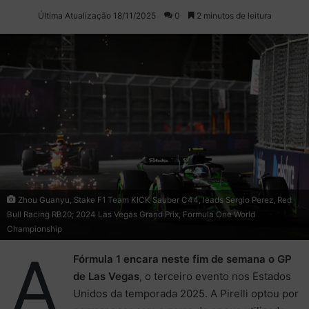
on
um
Última Atualização 18/11/2025
0
2 minutos de leitura
X
e-
mail
Zhou Guanyu, Stake F1 Team KICK Sauber C44, leads Sergio Perez, Red
Bull Racing RB20; 2024 Las Vegas Grand Prix, Formula One World
Championship
A
Fórmula 1 encara neste fim de semana o GP
de Las Vegas
, o terceiro evento nos Estados
Unidos da temporada 2025. A Pirelli optou por