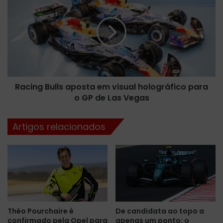
r
a
e
c
v
i
e
n
l
g
a
B
m
u
p
l
i
Racing Bulls aposta em visual holográfico para
l
n
o GP de Las Vegas
s
t
a
u
p
Artigos relacionados
r
o
a
s
s
t
e
a
s
e
p
m
e
v
c
i
Théo Pourchaire é
De candidata ao topo a
i
s
confirmado pela Opel para
apenas um ponto: o
a
u