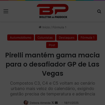
Menu
P
Início
/
Fórmula 1
Automobilismo
Colunistas
Destaques
Fórmula 1
Post
Pirelli mantém gama macia
para o desafiador GP de Las
Vegas
Compostos C3, C4 e C5 voltam ao cenário
urbano mais veloz do calendário, exigindo
gestão precisa de temperatura e aderência
Debora Almeida
Follow
Mande
18/11/2025