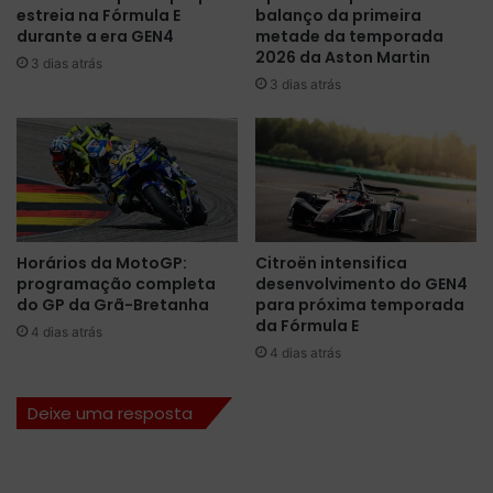
estreia na Fórmula E
balanço da primeira
i
a
durante a era GEN4
metade da temporada
s
l
2026 da Aston Martin
3 dias atrás
p
h
3 dias atrás
a
o
r
l
a
o
o
g
G
r
P
á
d
f
e
i
Horários da MotoGP:
Citroën intensifica
L
c
programação completa
desenvolvimento do GEN4
a
o
do GP da Grã-Bretanha
para próxima temporada
s
p
da Fórmula E
4 dias atrás
V
a
4 dias atrás
e
r
g
a
Deixe uma resposta
a
o
s
G
P
d