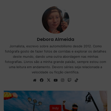
Debora Almeida
Jornalista, escrevo sobre automobilismo desde 2012. Como
fotógrafa gosto de fazer fotos de corridas e explorar os detalhes
deste mundo, dando uma outra abordagem nas minhas
fotografias. Livros são a minha grande paixão, sempre estou com
uma leitura em andamento. Devoro séries seja relacionada a
velocidade ou ficção cientifica.
We
Fa
X
Yo
Ins
Tw
Tik
bsi
ce
uT
tag
itc
To
te
bo
ub
ra
h
k
ok
e
m
Indy