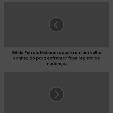
G
i
l
d
e
F
e
r
r
Gil de Ferran: McLaren aposta em um velho
a
conhecido para enfrentar fase repleta de
n
:
mudanças
M
c
O
L
P
a
I
r
N
e
I
n
Ã
a
O
p
-