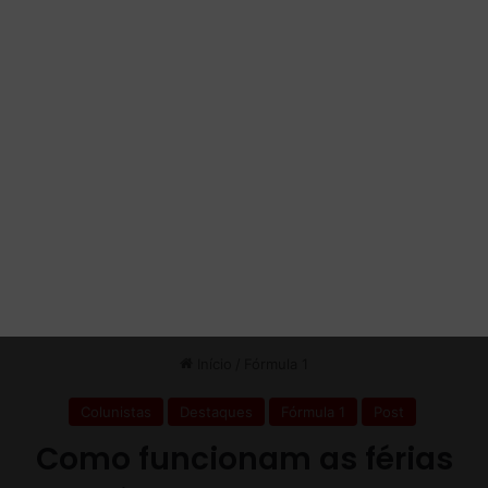
e
t
t
e
a
m
d
o
e
s
m
d
u
e
d
C
a
h
n
a
ç
r
a
l
s
e
s
L
e
c
l
e
r
c