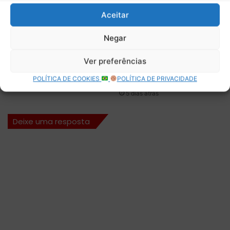
o
a
p
Aceitar
r
a
a
r
a
Negar
Théo Pourchaire é
De candidata ao topo a
a
f
confirmado pela Opel para
apenas um ponto: o
e
e
Ver preferências
estreia na Fórmula E
balanço da primeira
n
t
durante a era GEN4
metade da temporada
f
a
POLÍTICA DE COOKIES
POLÍTICA DE PRIVACIDADE
2026 da Aston Martin
4 dias atrás
r
r
5 dias atrás
e
a
n
p
Deixe uma resposta
t
e
a
r
r
c
f
e
a
p
s
ç
e
ã
r
o
e
q
p
u
l
e