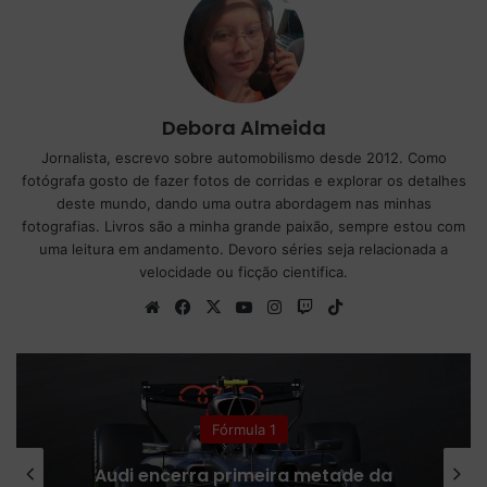
Debora Almeida
Jornalista, escrevo sobre automobilismo desde 2012. Como
fotógrafa gosto de fazer fotos de corridas e explorar os detalhes
deste mundo, dando uma outra abordagem nas minhas
fotografias. Livros são a minha grande paixão, sempre estou com
uma leitura em andamento. Devoro séries seja relacionada a
velocidade ou ficção cientifica.
We
Fa
X
Yo
Ins
Tw
Tik
bsi
ce
uT
tag
itc
To
te
bo
ub
ra
h
k
ok
e
m
Fórmula 1
Audi encerra primeira metade da