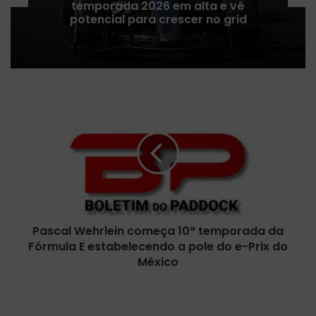
temporada 2026 em alta e vê
potencial para crescer no grid
P
a
s
c
a
l
W
e
h
Pascal Wehrlein começa 10ª temporada da
r
Fórmula E estabelecendo a pole do e-Prix do
l
e
México
i
n
A
c
l