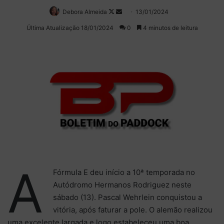
Debora Almeida
Follow
Mande
13/01/2024
on
um
Última Atualização 18/01/2024
0
4 minutos de leitura
X
e-
mail
A
Fórmula E deu início a 10ª temporada no
Autódromo Hermanos Rodriguez neste
sábado (13). Pascal Wehrlein conquistou a
vitória, após faturar a pole. O alemão realizou
uma excelente largada e logo estabeleceu uma boa