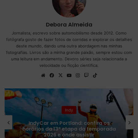
Debora Almeida
Jornalista, escrevo sobre automobilismo desde 2012. Como
fotógrafa gosto de fazer fotos de corridas e explorar os detalhes
deste mundo, dando uma outra abordagem nas minhas
fotografias. Livros são a minha grande paixão, sempre estou com
uma leitura em andamento. Devoro séries seja relacionada a
velocidade ou ficção cientifica.
We
Fa
X
Yo
Ins
Tw
Tik
bsi
ce
uT
tag
itc
To
te
bo
ub
ra
h
k
ok
e
m
Indy
IndyCar em Portland: confira os
horários da 13ª etapa da temporada
2026 e onde assistir