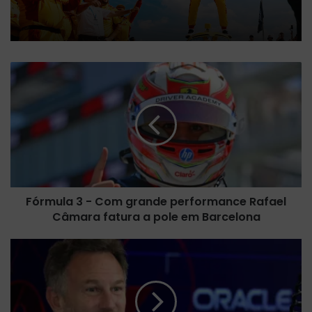
F
ó
r
m
u
l
a
3
-
Fórmula 3 - Com grande performance Rafael
C
Câmara fatura a pole em Barcelona
o
m
g
R
r
u
a
m
n
o
d
r