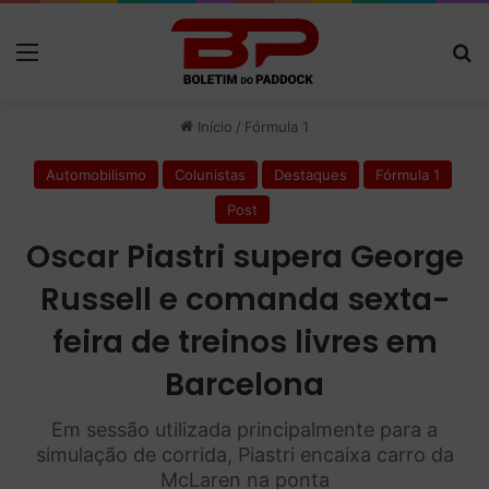
Menu
P
Início
/
Fórmula 1
Automobilismo
Colunistas
Destaques
Fórmula 1
Post
Oscar Piastri supera George
Russell e comanda sexta-
feira de treinos livres em
Barcelona
Em sessão utilizada principalmente para a
simulação de corrida, Piastri encaixa carro da
McLaren na ponta