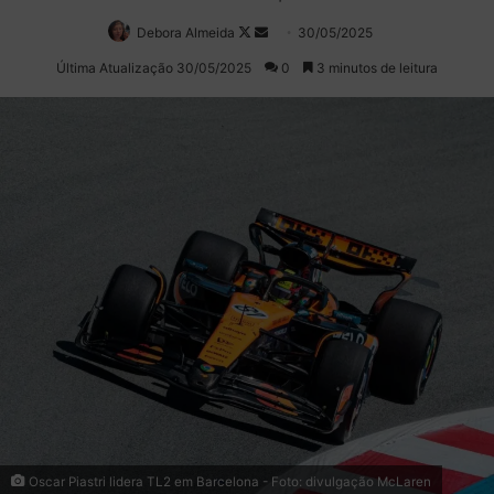
Debora Almeida
Follow
Mande
30/05/2025
on
um
Última Atualização 30/05/2025
0
3 minutos de leitura
X
e-
mail
Oscar Piastri lidera TL2 em Barcelona - Foto: divulgação McLaren