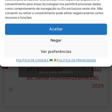
normalmente ocorre nessa pista.
consentimento para essas tecnologias nos permitirá processar dados
como comportamento de navegação ou IDs exclusivos neste site. Não
consentir ou retirar o consentimento pode afetar negativamente certos
O dia fechou com os testes de largada, para os pilotos que
recursos e funções.
permaneciam no traçado.
Aceitar
Negar
Over
—
and out
Ver preferências
Let’s take a look at the full
Formula
for
POLÍTICA DE COOKIES
POLÍTICA DE PRIVACIDADE
classification from FP2
1 (@F1)
Friday’s
Clique para aceitar os cookies marketing e
#F1
#SpanishGP
May
ativar este conteúdo
practice
pic.twitter.com/sGD2b9tH63
30,
running
2025