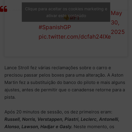
1 (@F1)
spin for
gravel, but avoids getting
Clique para aceitar os cookies marketing e
May
ativar este conteúdo
Ollie
beached
#F1
30,
Bearman!
#SpanishGP
2025
pic.twitter.com/dcfah24lXe
Lance Stroll fez várias reclamações sobre o carro e
precisou passar pelos boxes para uma alteração. A Aston
Martin fez a substituição do banco do piloto e mais alguns
ajustes, antes de permitir que o canadense retorne para a
pista.
Após 20 minutos de sessão, os dez primeiros eram:
Russell, Norris, Verstappen, Piastri, Leclerc, Antonelli,
Alonso, Lawson, Hadjar e Gasly.
Neste momento, os