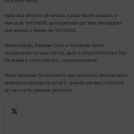
os pneus duros.
Após dez minutos de sessão, Lando Norris assumiu a
marca de 1m13s636, acompanhado por Max Verstappen
que anotou o tempo de 1m13s910.
Nesta sessão, Esteban Ocon e Alexander Albon
recuperaram os seus carros, após o empréstimo para Ryo
Hirakawa e Victor Martins, respectivamente.
Oliver Bearman foi o primeiro que provocou uma bandeira
amarela localizada na curva 3, quando perdeu o controle
do carro e foi passear pela brita.
He drops a wheel onto the
—
A
painted surface and
Formula
spectacular
rotates the car into the