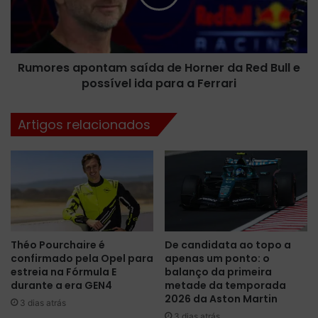
e
e
p
s
e
a
r
p
f
Rumores apontam saída de Horner da Red Bull e
o
o
possível ida para a Ferrari
n
r
t
m
a
Artigos relacionados
a
m
n
s
c
a
e
í
R
d
a
a
f
d
a
e
Théo Pourchaire é
De candidata ao topo a
e
H
confirmado pela Opel para
apenas um ponto: o
l
o
estreia na Fórmula E
balanço da primeira
C
r
durante a era GEN4
metade da temporada
â
n
2026 da Aston Martin
3 dias atrás
m
e
3 dias atrás