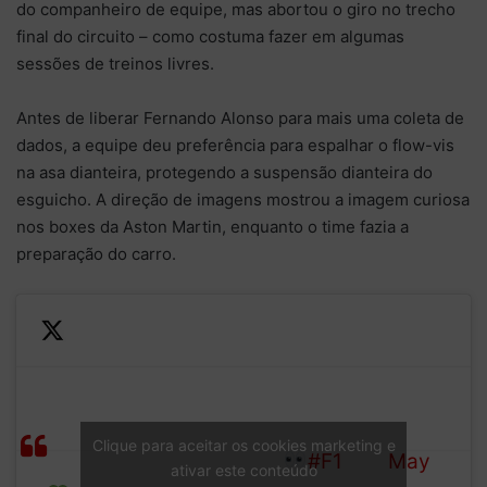
do companheiro de equipe, mas abortou o giro no trecho
final do circuito – como costuma fazer em algumas
sessões de treinos livres.
Antes de liberar Fernando Alonso para mais uma coleta de
dados, a equipe deu preferência para espalhar o flow-vis
na asa dianteira, protegendo a suspensão dianteira do
esguicho. A direção de imagens mostrou a imagem curiosa
nos boxes da Aston Martin, enquanto o time fazia a
preparação do carro.
Aston Martin choose to
—
Green
utilise the latter part of FP2
Formula
on
to run flow-vis on Lance
1 (@F1)
Clique para aceitar os cookies marketing e
green!
Stroll’s front wing
#F1
May
ativar este conteúdo