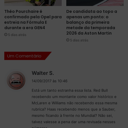
a
n
Théo Pourchaire é
De candidata ao topo a
h
confirmado pela Opel para
apenas um ponto: o
a
estreia na Fórmula E
balanço da primeira
d
durante a era GEN4
metade da temporada
e
2026 da Aston Martin
5 dias atrás
F
5 dias atrás
ó
r
Um Comentário
m
u
l
d
Walter S.
a
i
1
14/09/2017 às 10:46
s
d
Está um tanto estranha essa lista. Red Bull
s
e
recebendo um montante como valor histórico e
e
2
McLaren e Williams não recebendo essa mesma
0
:
rubrica? Haas recebendo menos que a Sauber,
1
mesmo ficando à frente no Mundial? Não sei,
7
talvez valesse a pena dar uma revisada nesses