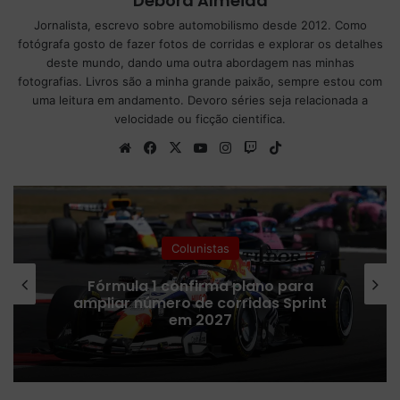
Debora Almeida
Jornalista, escrevo sobre automobilismo desde 2012. Como
fotógrafa gosto de fazer fotos de corridas e explorar os detalhes
deste mundo, dando uma outra abordagem nas minhas
fotografias. Livros são a minha grande paixão, sempre estou com
uma leitura em andamento. Devoro séries seja relacionada a
velocidade ou ficção cientifica.
We
Fa
X
Yo
Ins
Tw
Tik
bsi
ce
uT
tag
itc
To
te
bo
ub
ra
h
k
ok
e
m
Colunistas
Fórmula 1 confirma plano para
ampliar número de corridas Sprint
em 2027