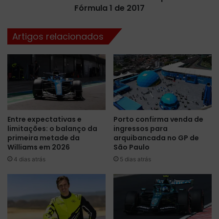
Fórmula 1 de 2017
e
l
l
Artigos relacionados
i
G
r
a
n
d
e
P
Entre expectativas e
Porto confirma venda de
r
limitações: o balanço da
ingressos para
ê
primeira metade da
arquibancada no GP de
m
Williams em 2026
São Paulo
i
4 dias atrás
5 dias atrás
o
d
o
E
s
p