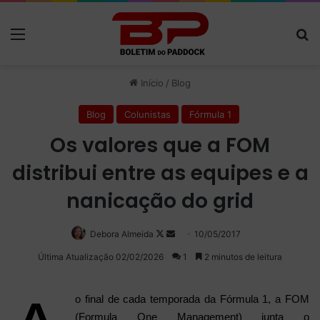
Menu
P
Início
/
Blog
Blog
Colunistas
Fórmula 1
Os valores que a FOM
distribui entre as equipes e a
nanicação do grid
Debora Almeida
Follow
Mande
10/05/2017
on
um
Última Atualização 02/02/2026
1
2 minutos de leitura
X
e-
mail
o final de cada temporada da Fórmula 1, a FOM
(Formula One Management) junta o