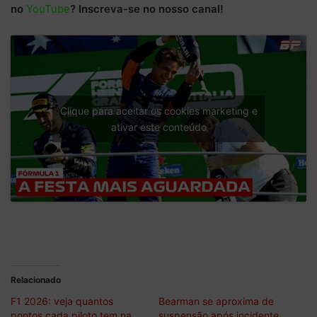
no
YouTube
? Inscreva-se no nosso canal!
Clique para aceitar os cookies marketing e
ativar este conteúdo
Relacionado
F1 2026: veja quantos
Bearman se aproxima de
pontos cada piloto tem na
suspensão após incidente