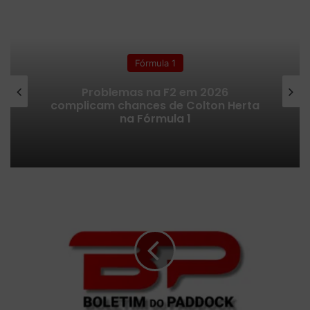
bsi
ce
uT
tag
itc
te
bo
ub
ra
h
ok
e
m
Fórmula 1
Problemas na F2 em 2026
complicam chances de Colton Herta
na Fórmula 1
L
u
c
a
s
d
i
G