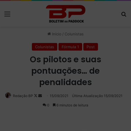
Menu
P
Início
/
Colunistas
Colunistas
Fórmula 1
Post
Os pilotos e suas
pontuações… de
penalidades
Redação BP
Follow
Mande
15/09/2021
Última Atualização 15/09/2021
on
um
0
6 minutos de leitura
X
e-
mail