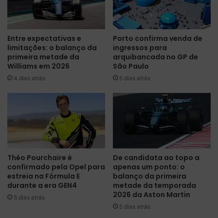
u
n
l
o
a
s
Entre expectativas e
Porto confirma venda de
E
ú
limitações: o balanço da
ingressos para
c
l
primeira metade da
arquibancada no GP de
o
t
Williams em 2026
São Paulo
m
i
4 dias atrás
5 dias atrás
a
m
V
o
e
s
n
t
t
e
u
s
r
t
i
e
Théo Pourchaire é
De candidata ao topo a
p
s
confirmado pela Opel para
apenas um ponto: o
a
d
estreia na Fórmula E
balanço da primeira
r
o
durante a era GEN4
metade da temporada
a
s
2026 da Aston Martin
5 dias atrás
d
p
5 dias atrás
i
n