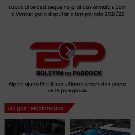
r
Lucas di Grassi segue no grid da Fórmula E com
a
a Venturi para disputar a temporada 2021/22
s
s
i
A
s
l
e
p
g
i
u
n
e
e
n
a
o
j
g
u
r
Alpine ajuda Pirelli nos últimos testes dos pneus
d
i
de 18 polegadas
a
d
P
d
i
Artigos relacionados
a
r
F
e
ó
l
r
l
m
i