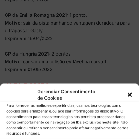
GP da Emilia Romagna 2021:
1 ponto.
Motivo:
sair da pista ganhando vantagem duradoura para
ultrapassar Gasly.
Expira em 18/04/2022
GP da Hungria 2021:
2 pontos
Motivo:
causar uma colisão evitável na curva 1.
Expira em 01/08/2022
ALFA ROMEO
Gerenciar Consentimento
de Cookies
Kimi Raikkonen conta com quatro pontos -Foto: reprodução Alfa
Para fornecer as melhores experiências, usamos tecnologias como
Romeo
cookies para armazenar e/ou acessar informações do dispositivo. O
consentimento para essas tecnologias nos permitirá processar dados
Kimi Raikkönen:
4 pontos
como comportamento de navegação ou IDs exclusivos neste site. Não
consentir ou retirar o consentimento pode afetar negativamente certos
recursos e funções.
Kimi atualmente é o piloto mais velho e mais experiente do