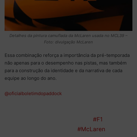
Detalhes da pintura camuflada da McLaren usada no MCL39 –
Foto: divulgação McLaren
Essa combinação reforça a importância da pré-temporada
não apenas para o desempenho nas pistas, mas também
para a construção da identidade e da narrativa de cada
equipe ao longo do ano.
@oficialboletimdopaddock
Você sabe qual é o motivo para as equipes a
usarem pinturas camufladas na
#F1
? A gente
te explica o motivo para a
#McLaren
aparecer