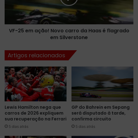
d
e
a
m
m
a
o
ç
v
VF-25 em ação! Novo carro da Haas é flagrado
ã
i
em Silverstone
o
m
!
e
N
Artigos relacionados
n
o
t
v
a
o
d
c
a
a
n
r
a
r
A
o
Lewis Hamilton nega que
GP do Bahrein em Sepang
r
d
carros de 2026 expliquem
será disputado à tarde,
á
a
sua recuperação na Ferrari
confirma circuito
b
H
i
5 dias atrás
5 dias atrás
a
a
a