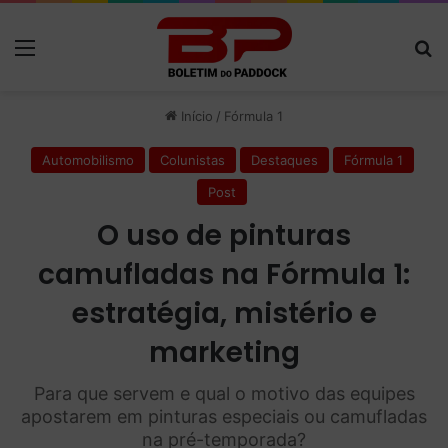
Menu
P
Início
/
Fórmula 1
Automobilismo
Colunistas
Destaques
Fórmula 1
Post
O uso de pinturas
camufladas na Fórmula 1:
estratégia, mistério e
marketing
Para que servem e qual o motivo das equipes
apostarem em pinturas especiais ou camufladas
na pré-temporada?