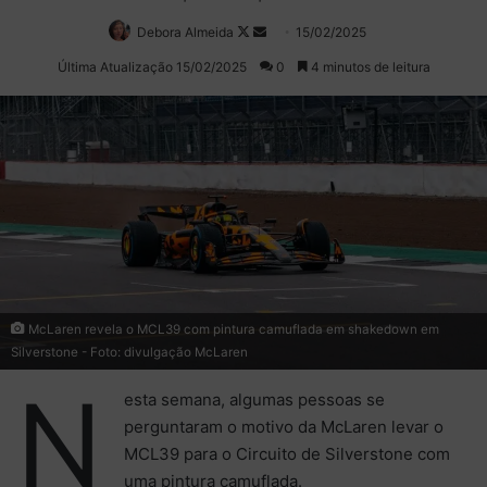
Debora Almeida
Follow
Mande
15/02/2025
on
um
Última Atualização 15/02/2025
0
4 minutos de leitura
X
e-
mail
McLaren revela o MCL39 com pintura camuflada em shakedown em
Silverstone - Foto: divulgação McLaren
N
esta semana, algumas pessoas se
perguntaram o motivo da McLaren levar o
MCL39 para o Circuito de Silverstone com
uma pintura camuflada.