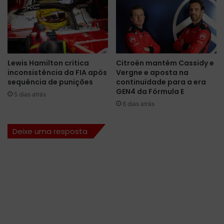
S
s
a
é
u
f
d
l
i
a
t
g
Lewis Hamilton critica
Citroën mantém Cassidy e
a
r
inconsistência da FIA após
Vergne e aposta na
a
sequência de punições
continuidade para a era
d
GEN4 da Fórmula E
5 dias atrás
o
6 dias atrás
e
m
S
Deixe uma resposta
i
l
v
e
r
s
t
o
n