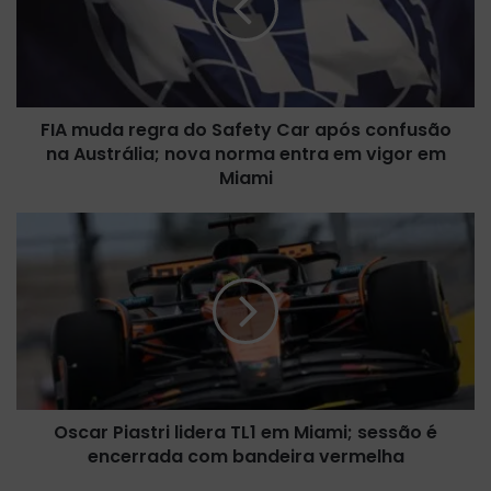
u
d
a
r
e
FIA muda regra do Safety Car após confusão
g
na Austrália; nova norma entra em vigor em
r
a
Miami
d
o
O
S
s
a
c
f
a
e
r
t
P
y
i
C
a
a
s
r
Oscar Piastri lidera TL1 em Miami; sessão é
t
a
encerrada com bandeira vermelha
r
p
i