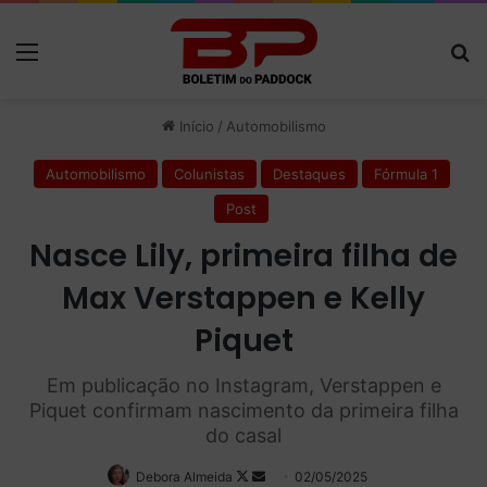
Menu
P
Início
/
Automobilismo
Automobilismo
Colunistas
Destaques
Fórmula 1
Post
Nasce Lily, primeira filha de
Max Verstappen e Kelly
Piquet
Em publicação no Instagram, Verstappen e
Piquet confirmam nascimento da primeira filha
do casal
Debora Almeida
Follow
Mande
02/05/2025