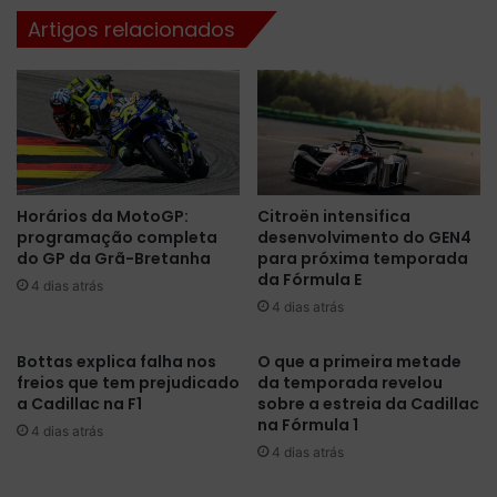
ó
l
Artigos relacionados
s
i
c
d
o
e
n
r
f
a
u
T
s
L
ã
1
Horários da MotoGP:
Citroën intensifica
o
e
programação completa
desenvolvimento do GEN4
n
m
do GP da Grã-Bretanha
para próxima temporada
a
M
da Fórmula E
A
4 dias atrás
i
4 dias atrás
u
a
s
m
t
i
Bottas explica falha nos
O que a primeira metade
r
freios que tem prejudicado
da temporada revelou
;
á
a Cadillac na F1
sobre a estreia da Cadillac
s
na Fórmula 1
l
e
4 dias atrás
i
s
4 dias atrás
a
s
;