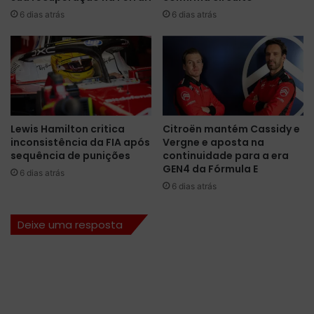
c
l
6 dias atrás
6 dias atrás
a
e
d
t
o
a
d
p
a
r
p
i
r
m
o
Lewis Hamilton critica
Citroën mantém Cassidy e
e
v
inconsistência da FIA após
Vergne e aposta na
i
a
sequência de punições
continuidade para a era
r
S
GEN4 da Fórmula E
6 dias atrás
a
p
6 dias atrás
f
r
i
i
l
n
Deixe uma resposta
a
t
p
d
a
a
r
H
a
u
a
n