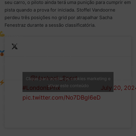
seu carro, o piloto ainda terá uma punição para cumprir em
pista quando a prova for iniciada. Stoffel Vandoorne
perdeu três posições no grid por atrapalhar Sacha
Fenestraz durante a sessão classificatória.
Mitch
on Pole
Our starting grid for the
Wehrlein
penultimate race of Season
— Formula E
in P3
10!
@Hankook_Sport
(@FIAFormul
Clique para aceitar os cookies marketing e
ativar este conteúdo
#LondonEPrix
July 20, 202
Cassidy
pic.twitter.com/No7DBgl6eD
with
work to
do