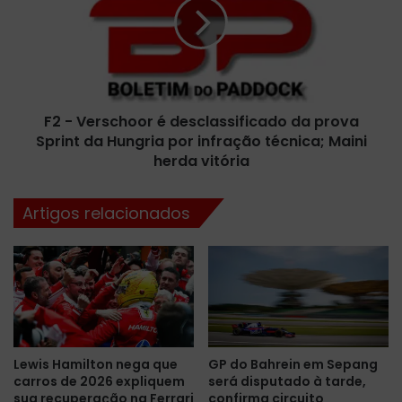
e
V
n
e
a
r
H
s
u
c
n
h
g
F2 - Verschoor é desclassificado da prova
o
r
Sprint da Hungria por infração técnica; Maini
o
i
r
herda vitória
a
é
e
d
Artigos relacionados
P
e
i
s
a
c
s
l
t
a
r
s
i
s
c
i
Lewis Hamilton nega que
GP do Bahrein em Sepang
o
f
carros de 2026 expliquem
será disputado à tarde,
m
i
sua recuperação na Ferrari
confirma circuito
p