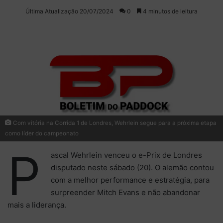
on
um
Última Atualização 20/07/2024
0
4 minutos de leitura
X
e-
mail
Com vitória na Corrida 1 de Londres, Wehrlein segue para a próxima etapa
como líder do campeonato
P
ascal Wehrlein venceu o e-Prix de Londres
disputado neste sábado (20). O alemão contou
com a melhor performance e estratégia, para
surpreender Mitch Evans e não abandonar
mais a liderança.