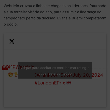
Wehrlein cruzou a linha de chegada na liderança, faturando
a sua terceira vitória do ano, para assumir a liderança do
campeonato perto da decisão. Evans e Buemi completaram
o pódio.
Here are the
It’s P1 for
results for the
— Formula E
@PWehrlein
Round 15
(@FIAFormulaE)
Clique para aceitar os cookies marketing e
ativar este conteúdo
@Hankook_Sport
July 20, 2024
#LondonEPrix