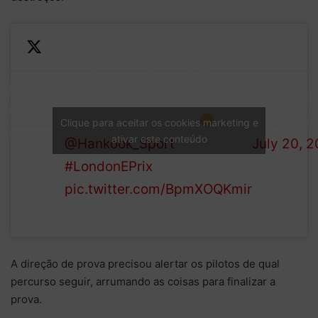
Guenther comes to a stop on
track, prompting a Full
 go green
Course Yellow and
— Formula
ain….
neutralising the race
(@FIAForm
Clique para aceitar os cookies marketing e
mentarily!
ativar este conteúdo
@Hankook_Sport
July 20, 
#LondonEPrix
pic.twitter.com/BpmXOQKmir
A direção de prova precisou alertar os pilotos de qual
percurso seguir, arrumando as coisas para finalizar a
prova.