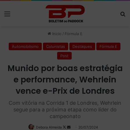
Menu
P
Início
/
Fórmula E
Automobilismo
Colunistas
Destaques
Fórmula E
Post
Munido por boas estratégia
e performance, Wehrlein
vence e-Prix de Londres
Com vitória na Corrida 1 de Londres, Wehrlein
segue para a próxima etapa como líder do
campeonato
Debora Almeida
Follow
Mande
20/07/2024