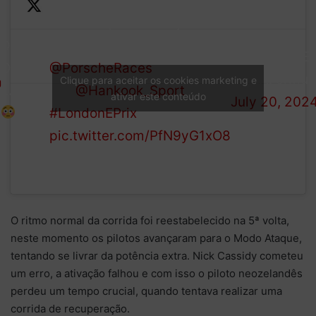
Dennis squeezes Frijns into
DRAMA
the wall, bringing out the
— Formula E
ON
@PorscheRaces
Safety
(@FIAFormul
Clique para aceitar os cookies marketing e
LAP 1
Car!
@Hankook_Sport
ativar este conteúdo
July 20, 202
#LondonEPrix
pic.twitter.com/PfN9yG1xO8
O ritmo normal da corrida foi reestabelecido na 5ª volta,
neste momento os pilotos avançaram para o Modo Ataque,
tentando se livrar da potência extra. Nick Cassidy cometeu
um erro, a ativação falhou e com isso o piloto neozelandês
perdeu um tempo crucial, quando tentava realizar uma
corrida de recuperação.