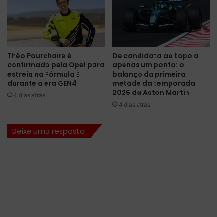
a
r
R
a
a
ç
h
õ
a
e
Théo Pourchaire é
De candidata ao topo a
l
s
confirmado pela Opel para
apenas um ponto: o
L
d
estreia na Fórmula E
balanço da primeira
e
e
durante a era GEN4
metade da temporada
t
H
2026 da Aston Martin
4 dias atrás
t
a
4 dias atrás
e
m
r
i
Deixe uma resposta
m
l
a
t
n
o
L
n
a
a
n
p
i
ó
g
s
a
o