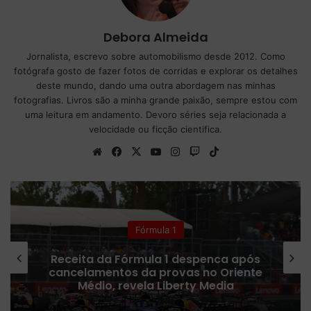
Debora Almeida
Jornalista, escrevo sobre automobilismo desde 2012. Como
fotógrafa gosto de fazer fotos de corridas e explorar os detalhes
deste mundo, dando uma outra abordagem nas minhas
fotografias. Livros são a minha grande paixão, sempre estou com
uma leitura em andamento. Devoro séries seja relacionada a
velocidade ou ficção cientifica.
We
Fa
X
Yo
Ins
Tw
Tik
bsi
ce
uT
tag
itc
To
te
bo
ub
ra
h
k
ok
e
m
Fórmula 1
Receita da Fórmula 1 despenca após
cancelamentos da provas no Oriente
Médio, revela Liberty Media