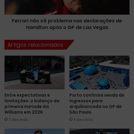
u
i
t
n
a
ã
r
Ferrari não vê problema nas declarações de
o
á
Hamilton após o GP de Las Vegas
v
a
ê
I
p
Artigos relacionados
n
r
d
o
y
b
C
l
a
e
r
m
e
a
m
n
Entre expectativas e
Porto confirma venda de
2
a
limitações: o balanço da
ingressos para
0
s
primeira metade da
arquibancada no GP de
2
d
Williams em 2026
São Paulo
6
e
3 dias atrás
4 dias atrás
p
c
e
l
l
a