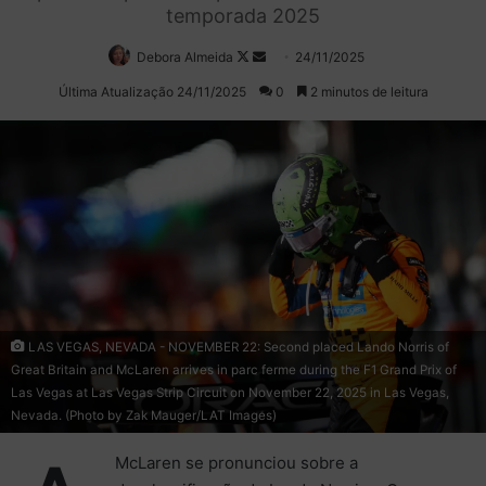
temporada 2025
Debora Almeida
Follow
Mande
24/11/2025
on
um
Última Atualização 24/11/2025
0
2 minutos de leitura
X
e-
mail
LAS VEGAS, NEVADA - NOVEMBER 22: Second placed Lando Norris of
Great Britain and McLaren arrives in parc ferme during the F1 Grand Prix of
Las Vegas at Las Vegas Strip Circuit on November 22, 2025 in Las Vegas,
Nevada. (Photo by Zak Mauger/LAT Images)
McLaren se pronunciou sobre a