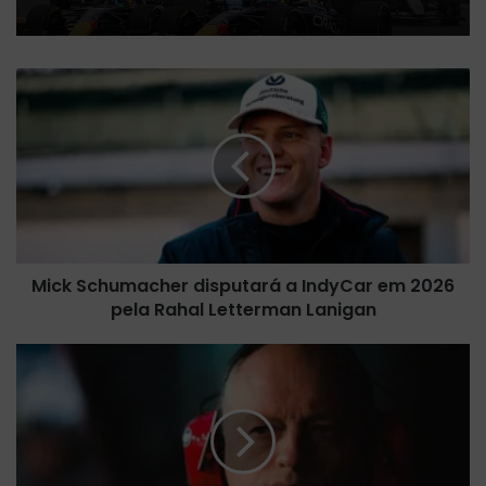
M
i
c
k
S
c
h
u
m
Mick Schumacher disputará a IndyCar em 2026
a
pela Rahal Letterman Lanigan
c
h
e
F
r
e
d
r
i
r
s
a
p
r