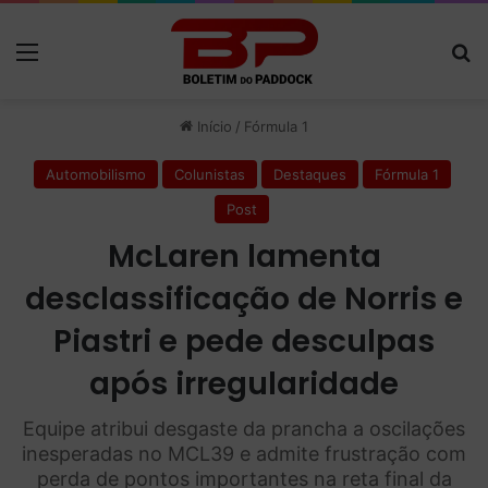
Menu
P
Início
/
Fórmula 1
Automobilismo
Colunistas
Destaques
Fórmula 1
Post
McLaren lamenta
desclassificação de Norris e
Piastri e pede desculpas
após irregularidade
Equipe atribui desgaste da prancha a oscilações
inesperadas no MCL39 e admite frustração com
perda de pontos importantes na reta final da