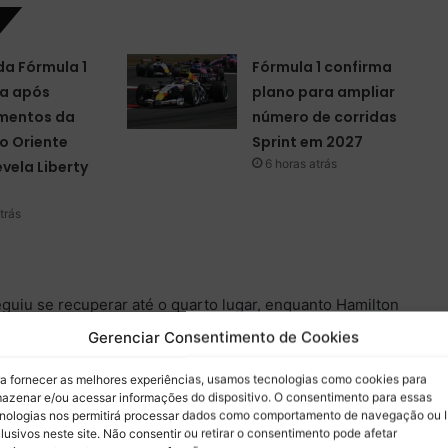
da Fórmula 1
Fórmula 1 confirma
a após
plano para ampliar
mentos da
número de corridas
o Oriente
Sprint em 2027
6 horas atrás
evela Liberty
trás
guiu se recuperar até o quarto lugar, enquanto Hamilton
ições que se tornaram melhores após a desclassificação da
Gerenciar Consentimento de Cookies
ritânico resumiu o evento como “um fim de semana horrível,
a fornecer as melhores experiências, usamos tecnologias como cookies para
azenar e/ou acessar informações do dispositivo. O consentimento para essas
nologias nos permitirá processar dados como comportamento de navegação ou 
aração, Vasseur reconheceu a frustração de Hamilton:
lusivos neste site. Não consentir ou retirar o consentimento pode afetar