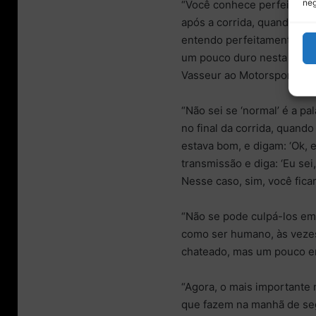
neg
“Você conhece perfeitament
após a corrida, quando você
entendo perfeitamente a a
um pouco duro nesta fase 
Vasseur ao Motorsport We
“Não sei se ‘normal’ é a pa
no final da corrida, quand
estava bom, e digam: ‘Ok, 
transmissão e diga: ‘Eu sei,
Nesse caso, sim, você ficar
“Não se pode culpá-los em
como ser humano, às vezes
chateado, mas um pouco e
“Agora, o mais importante 
que fazem na manhã de seg