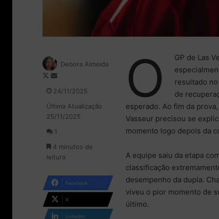
O
GP de Las Ve
Debora Almeida
especialment
F
M
resultado no
o
a
24/11/2025
de recuperaç
l
n
esperado. Ao fim da prova,
Última Atualização
l
d
25/11/2025
o
e
Vasseur precisou se explic
w
u
momento logo depois da co
1
o
m
4 minutos de
n
e
A equipe saiu da etapa co
leitura
X
-
classificação extremamente
m
a
desempenho da dupla. Char
Facebook
i
viveu o pior momento de su
l
X
último.
Linkedin