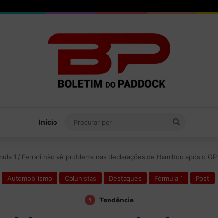
Procurar
Início
por
mula 1
/
Ferrari não vê problema nas declarações de Hamilton após o GP
Automobilismo
Colunistas
Destaques
Fórmula 1
Post
Tendência