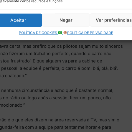
ativamente certos recursos e funções.
e o sistema. A área reservada para a mídia, cinco minutos
 tem uma corrida difícil, é muito injusto para eles. Eu
drenalina, a emoção, e que um comentário possa parecer
Aceitar
Negar
Ver preferências
do fim de semana. E eu diria que é normal”, comentou
ek.
POLÍTICA DE COOKIES
POLÍTICA DE PRIVACIDADE
lavra certa, mas prefiro que os pilotos sejam muito sinceros
o não fizeram um trabalho perfeito, quando o carro não
estou frustrado’. E que alguém vá para a cabine de
 pessoal, a equipe é perfeita, o carro é bom, blá, blá, blá’.
ia chateado.”
 nenhuma circunstância e acho que é bastante normal,
 no rádio ou logo após a sessão, ficar um pouco, não
mocionado.”
não é o que eles dizem na área reservada à TV, mas sim o
unda-feira com a equipe para tentar melhorar e para