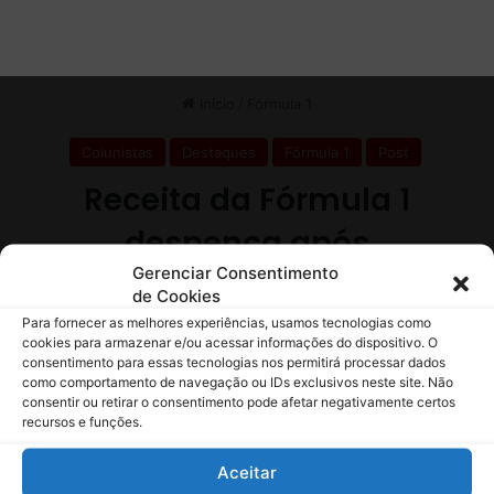
e
n
g
p
u
a
e
r
p
a
a
2
r
0
a
2
a
5
F
e
Gerenciar Consentimento
r
de Cookies
r
a
Para fornecer as melhores experiências, usamos tecnologias como
r
cookies para armazenar e/ou acessar informações do dispositivo. O
consentimento para essas tecnologias nos permitirá processar dados
i
como comportamento de navegação ou IDs exclusivos neste site. Não
consentir ou retirar o consentimento pode afetar negativamente certos
recursos e funções.
Aceitar