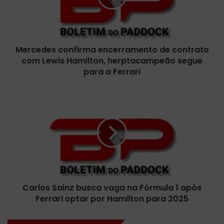
d
e
s
c
Mercedes confirma encerramento de contrato
o
com Lewis Hamilton, herptacampeão segue
n
f
para a Ferrari
i
r
C
m
a
a
r
e
l
n
o
c
s
e
S
r
a
r
i
a
Carlos Sainz busca vaga na Fórmula 1 após
n
m
Ferrari optar por Hamilton para 2025
z
e
b
n
u