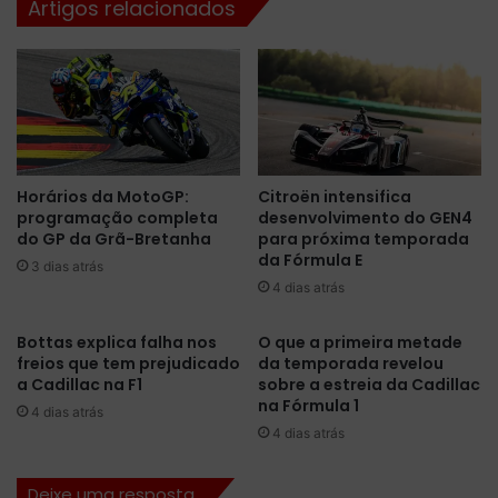
Artigos relacionados
t
s
o
c
d
a
e
v
c
a
o
g
n
a
t
n
Horários da MotoGP:
Citroën intensifica
r
a
programação completa
desenvolvimento do GEN4
a
F
do GP da Grã-Bretanha
para próxima temporada
t
ó
da Fórmula E
o
3 dias atrás
r
4 dias atrás
c
m
o
u
m
l
Bottas explica falha nos
O que a primeira metade
L
freios que tem prejudicado
da temporada revelou
a
e
a Cadillac na F1
sobre a estreia da Cadillac
1
na Fórmula 1
w
a
4 dias atrás
i
p
4 dias atrás
s
ó
H
s
Deixe uma resposta