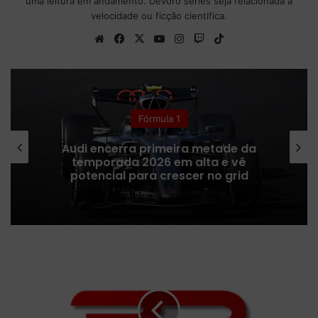
uma leitura em andamento. Devoro séries seja relacionada a
velocidade ou ficção cientifica.
We
Fa
X
Yo
Ins
Tw
Tik
bsi
ce
uT
tag
itc
To
te
bo
ub
ra
h
k
ok
e
m
Fórmula 1
Audi encerra primeira metade da
temporada 2026 em alta e vê
potencial para crescer no grid
M
e
r
c
e