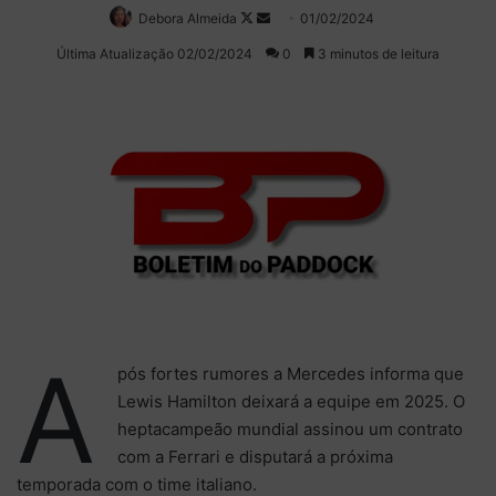
Debora Almeida
Follow
Mande
01/02/2024
on
um
Última Atualização 02/02/2024
0
3 minutos de leitura
X
e-
mail
A
pós fortes rumores a Mercedes informa que
Lewis Hamilton deixará a equipe em 2025. O
heptacampeão mundial assinou um contrato
com a Ferrari e disputará a próxima
temporada com o time italiano.