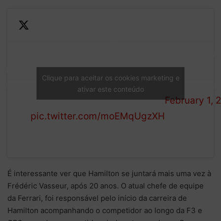
Scuderia Ferrari is pleased to
announce that Lewis Hamilton
— Scuderia F
am
will be joining the team in
HP
Clique para aceitar os cookies marketing e
tement
2025, on a multi-year
(@ScuderiaFe
ativar este conteúdo
contract.
February 1, 
pic.twitter.com/moEMqUgzXH
É interessante ver que Hamilton se juntará mais uma vez à
Frédéric Vasseur, após 20 anos. O atual chefe de equipe
da Ferrari, foi responsável pelo início da carreira de
Hamilton acompanhando o competidor ao longo da F3 e