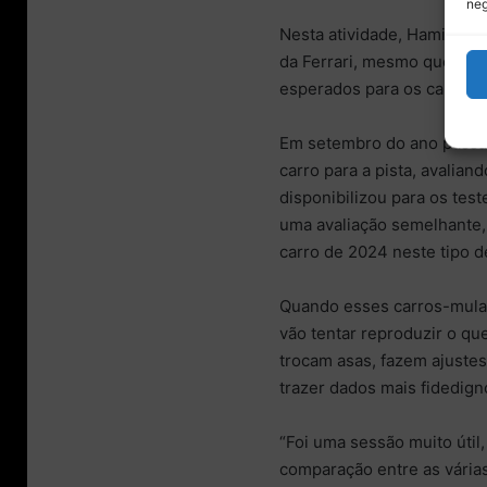
neg
Nesta atividade, Hamilton 
da Ferrari, mesmo que mod
esperados para os carros 
Em setembro do ano passad
carro para a pista, avalia
disponibilizou para os te
uma avaliação semelhante, 
carro de 2024 neste tipo d
Quando esses carros-mulas
vão tentar reproduzir o q
trocam asas, fazem ajuste
trazer dados mais fidedign
“Foi uma sessão muito útil
comparação entre as vária