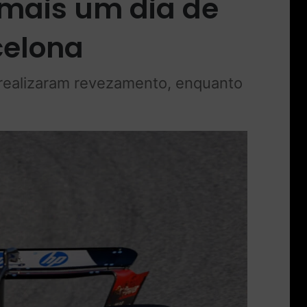
 mais um dia de
celona
 realizaram revezamento, enquanto