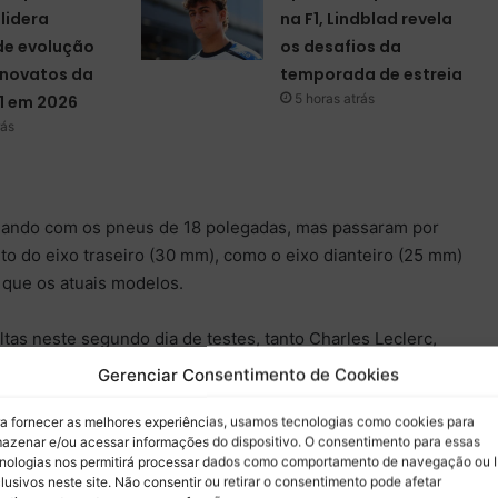
 lidera
na F1, Lindblad revela
de evolução
os desafios da
 novatos da
temporada de estreia
5 horas atrás
1 em 2026
rás
lhando com os pneus de 18 polegadas, mas passaram por
to do eixo traseiro (30 mm), como o eixo dianteiro (25 mm)
 que os atuais modelos.
as neste segundo dia de testes, tanto Charles Leclerc,
etaram 74 voltas. Oscar Piastri obteve 152 giros, fazendo
Gerenciar Consentimento de Cookies
Lando Norris foi para a pista no dia anterior.
a fornecer as melhores experiências, usamos tecnologias como cookies para
azenar e/ou acessar informações do dispositivo. O consentimento para essas
ou com o monegasco (1m14s971), seguido pelo australiano
nologias nos permitirá processar dados como comportamento de navegação ou 
5s815).
lusivos neste site. Não consentir ou retirar o consentimento pode afetar