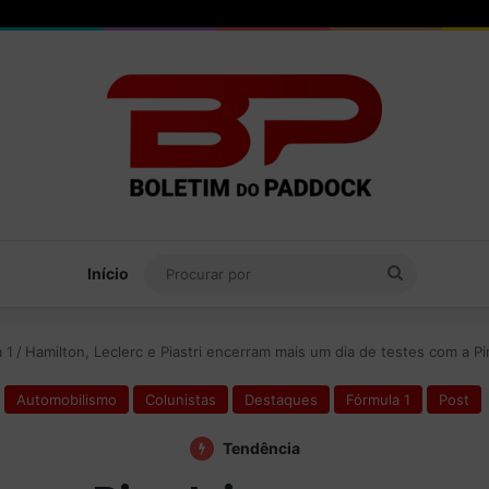
Procurar
Início
por
 1
/
Hamilton, Leclerc e Piastri encerram mais um dia de testes com a Pi
Automobilismo
Colunistas
Destaques
Fórmula 1
Post
Tendência