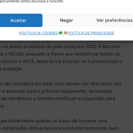
ativamente certos recursos e funções.
conseguiu a oportunidade de guiar o carro do ano passado
ificado para tentar emular os níveis de downforce
Aceitar
Negar
Ver preferências
de 2026.
POLÍTICA DE COOKIES
POLÍTICA DE PRIVACIDADE
o, foi a primeira vez que a Aston Martin mandou o seu
ndo os pneus protótipos de pista seca para 2026. A McLaren
stes o MCL60, enquanto a Alpine que também participou de
colocou o A523, desta forma a Ferrari foi a primeira com o
e avaliação.
 são colocados em pista, eles passam por alterações que
ue é esperado para o próximo regulamento. As equipes
s aerodinâmicos e também modificam a suspensão para
os.
, particularmente quando se tratou de fornecer uma
s construções diferentes para a próxima temporada, bem