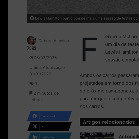
Lewis Hamilton participou de mais uma sessão de testes com a 
F
errari e McLare
Debora Almeida
um dia de test
F
M
Lewis Hamilton
o
a
05/02/2025
sessão comple
l
n
Última Atualização
l
d
31/01/2026
o
e
Ambos os carros passaram 
w
u
projetados em torno dos n
0
o
m
do próximo campeonato, é 
2 minutos de
n
e
garantir que a competitiv
leitura
X
-
nos carros.
m
a
Facebook
i
Artigos relacionados
l
X
Antonell
Linkedin