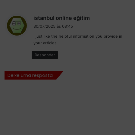
e
n
d
istanbul online eğitim
t
i
o
30/07/2025 às 08:45
s
a
I just like the helpful information you provide in
n
s
your articles
t
e
e
:
Responder
s
d
a
Deixe uma resposta
s
f
é
r
i
a
s