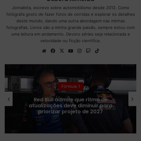
Jornalista, escrevo sobre automobilismo desde 2012. Como
fotógrafa gosto de fazer fotos de corridas e explorar os detalhes
deste mundo, dando uma outra abordagem nas minhas
fotografias. Livros são a minha grande paixão, sempre estou com
uma leitura em andamento. Devoro séries seja relacionada a
velocidade ou ficção cientifica.
We
Fa
X
Yo
Ins
Tw
Tik
bsi
ce
uT
tag
itc
To
te
bo
ub
ra
h
k
ok
e
m
Fórmula 1
Red Bull admite que ritmo de
atualizações deve diminuir para
priorizar projeto de 2027