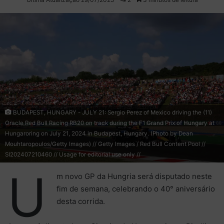
X
e-
mail
BUDAPEST, HUNGARY - JULY 21: Sergio Perez of Mexico driving the (11)
Oracle Red Bull Racing RB20 on track during the F1 Grand Prix of Hungary at
Hungaroring on July 21, 2024 in Budapest, Hungary. (Photo by Dean
Mouhtaropoulos/Getty Images) // Getty Images / Red Bull Content Pool //
SI202407210460 // Usage for editorial use only //
U
m novo GP da Hungria será disputado neste
fim de semana, celebrando o 40° aniversário
desta corrida.