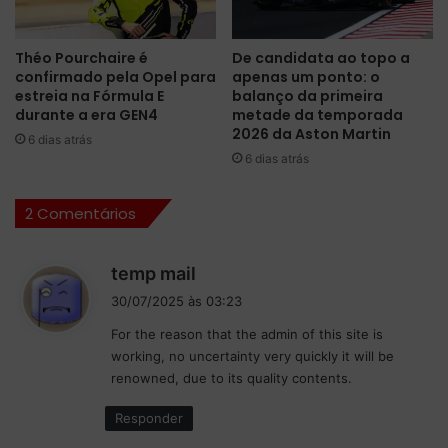
i
b
f
a
í
o
Théo Pourchaire é
De candidata ao topo a
c
s
confirmado pela Opel para
apenas um ponto: o
i
h
estreia na Fórmula E
balanço da primeira
l
o
durante a era GEN4
metade da temporada
v
r
2026 da Aston Martin
6 dias atrás
i
á
6 dias atrás
v
r
i
i
2 Comentários
d
o
o
s
p
d
d
temp mail
e
o
i
l
ú
30/07/2025 às 03:23
s
o
l
For the reason that the admin of this site is
s
n
t
working, no uncertainty very quickly it will be
o
e
i
renowned, due to its quality contents.
v
m
:
a
o
Responder
t
e
o
v