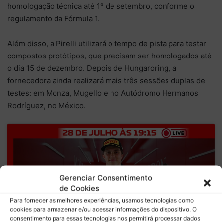
homologação técnica até 1º de setembro, conforme o
regulamento da Fórmula 1.
Além disso, a Pirelli utilizará o tempo de pista para testar
compostos protótipos, que precisam ser homologados até
o dia 15 de dezembro. Depois de Hungaroring, a
fornecedora ainda realizará mais três sessões duplas de
testes: em Monza, Mugello e no Autódromo Hermanos
Rodríguez, no México.
Clique para aceitar os cookies marketing e
Gerenciar Consentimento
ativar este conteúdo
de Cookies
Para fornecer as melhores experiências, usamos tecnologias como
cookies para armazenar e/ou acessar informações do dispositivo. O
consentimento para essas tecnologias nos permitirá processar dados