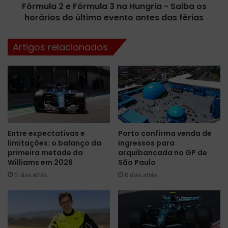
A
Fórmula 2 e Fórmula 3 na Hungria - Saiba os
F
n
horários do último evento antes das férias
ó
t
r
o
m
Artigos relacionados
n
u
e
l
l
a
l
3
i
n
a
a
p
H
ó
u
Entre expectativas e
Porto confirma venda de
s
n
limitações: o balanço da
ingressos para
m
g
primeira metade da
arquibancada no GP de
o
r
Williams em 2026
São Paulo
m
i
5 dias atrás
6 dias atrás
e
a
n
-
t
S
o
a
d
i