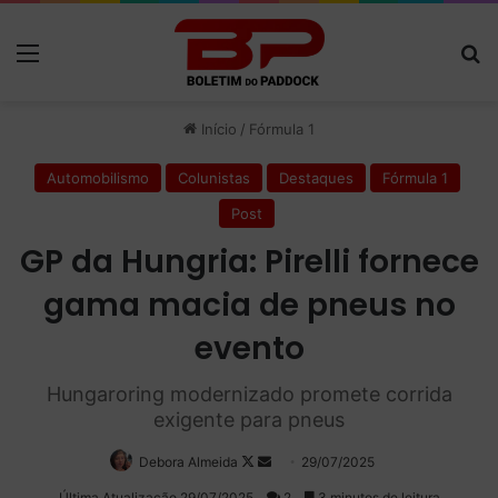
Menu
P
Início
/
Fórmula 1
Automobilismo
Colunistas
Destaques
Fórmula 1
Post
GP da Hungria: Pirelli fornece
gama macia de pneus no
evento
Hungaroring modernizado promete corrida
exigente para pneus
Debora Almeida
Follow
Mande
29/07/2025
on
um
Última Atualização 29/07/2025
2
3 minutos de leitura