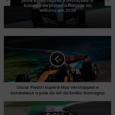
Porto confirma venda de ingressos
para arquibancada no GP de São
Paulo
O
s
c
a
r
P
i
a
s
Oscar Piastri supera Max Verstappen e
t
estabelece a pole do GP da Emilia-Romagna
r
i
s
V
u
e
p
r