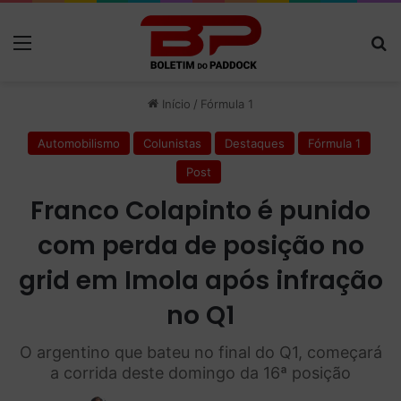
Menu
P
Início
/
Fórmula 1
Automobilismo
Colunistas
Destaques
Fórmula 1
Post
Franco Colapinto é punido
com perda de posição no
grid em Imola após infração
no Q1
O argentino que bateu no final do Q1, começará
a corrida deste domingo da 16ª posição