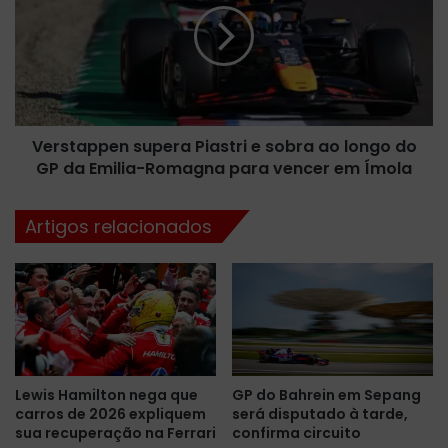
e
s
r
t
a
a
M
p
a
p
x
e
V
Verstappen supera Piastri e sobra ao longo do
n
e
GP da Emilia-Romagna para vencer em Ímola
s
r
u
s
p
Artigos relacionados
t
e
a
r
p
a
p
P
e
i
n
a
e
s
e
t
Lewis Hamilton nega que
GP do Bahrein em Sepang
s
r
carros de 2026 expliquem
será disputado à tarde,
t
i
sua recuperação na Ferrari
confirma circuito
a
e