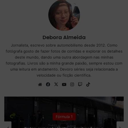
Debora Almeida
Jornalista, escrevo sobre automobilismo desde 2012. Como
fotógrafa gosto de fazer fotos de corridas e explorar os detalhes
deste mundo, dando uma outra abordagem nas minhas
fotografias. Livros são a minha grande paixão, sempre estou com
uma leitura em andamento. Devoro séries seja relacionada a
velocidade ou ficção cientifica.
We
Fa
X
Yo
Ins
Tw
Tik
bsi
ce
uT
tag
itc
To
te
bo
ub
ra
h
k
ok
e
m
Fórmula 1