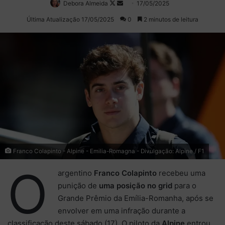
Debora Almeida
Follow
Mande
17/05/2025
on
um
Última Atualização 17/05/2025
0
2 minutos de leitura
X
e-
mail
Franco Colapinto - Alpine - Emilia-Romagna - Divulgação: Alpine / F1
O
argentino
Franco Colapinto
recebeu uma
punição de
uma posição no grid
para o
Grande Prêmio da Emília-Romanha, após se
envolver em uma infração durante a
classificação deste sábado (17). O piloto da
Alpine
entrou