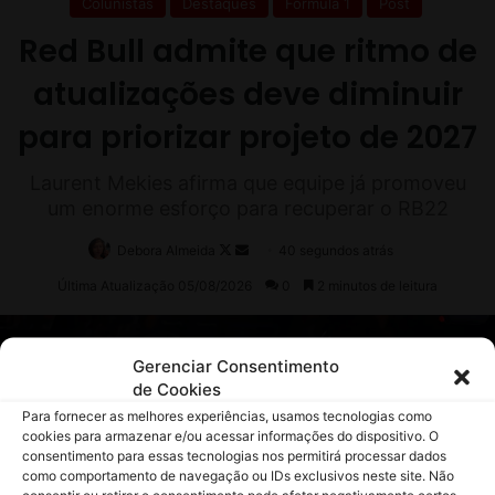
m
Í
m
o
l
a
Gerenciar Consentimento
de Cookies
Para fornecer as melhores experiências, usamos tecnologias como
cookies para armazenar e/ou acessar informações do dispositivo. O
consentimento para essas tecnologias nos permitirá processar dados
como comportamento de navegação ou IDs exclusivos neste site. Não