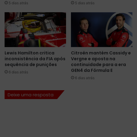
b
5 dias atrás
5 dias atrás
s
e
o
l
b
e
r
c
a
e
a
a
o
p
l
Lewis Hamilton critica
Citroën mantém Cassidy e
o
o
inconsistência da FIA após
Vergne e aposta na
l
n
sequência de punições
continuidade para a era
e
g
GEN4 da Fórmula E
6 dias atrás
d
o
6 dias atrás
o
d
G
o
P
G
Deixe uma resposta
d
P
a
d
E
a
m
E
i
m
l
i