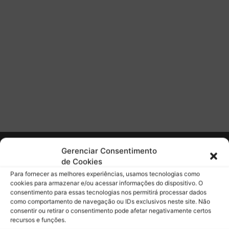
o
m
1
8
e
t
a
p
a
s
;
e
-
P
Gerenciar Consentimento
r
de Cookies
i
Para fornecer as melhores experiências, usamos tecnologias como
x
cookies para armazenar e/ou acessar informações do dispositivo. O
d
consentimento para essas tecnologias nos permitirá processar dados
e
como comportamento de navegação ou IDs exclusivos neste site. Não
S
consentir ou retirar o consentimento pode afetar negativamente certos
ã
recursos e funções.