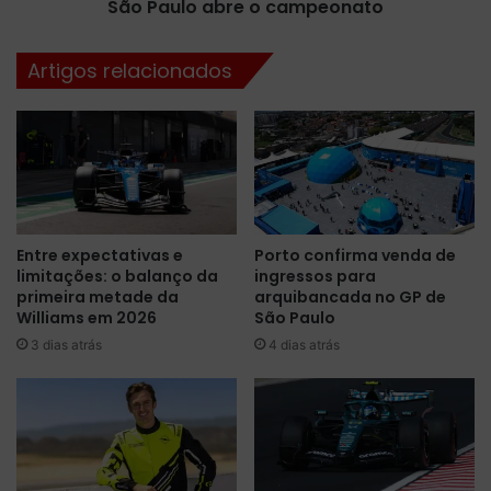
i
n
São Paulo abre o campeonato
o
c
d
i
Artigos relacionados
e
a
2
c
0
a
2
l
6
e
c
n
o
d
m
á
Entre expectativas e
Porto confirma venda de
2
r
limitações: o balanço da
ingressos para
4
i
primeira metade da
arquibancada no GP de
c
o
Williams em 2026
São Paulo
o
r
3 dias atrás
4 dias atrás
r
e
r
c
i
o
d
r
a
d
s
e
e
p