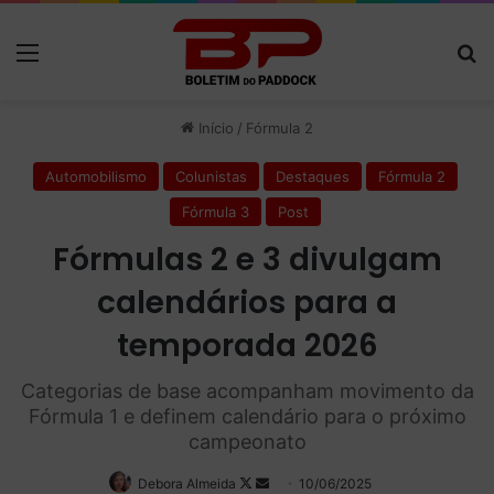
Menu
P
Início
/
Fórmula 2
Automobilismo
Colunistas
Destaques
Fórmula 2
Fórmula 3
Post
Fórmulas 2 e 3 divulgam
calendários para a
temporada 2026
Categorias de base acompanham movimento da
Fórmula 1 e definem calendário para o próximo
campeonato
Debora Almeida
Follow
Mande
10/06/2025