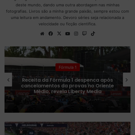
deste mundo, dando uma outra abordagem nas minhas
fotografias. Livros são a minha grande paixão, sempre estou com
uma leitura em andamento. Devoro séries seja relacionada a
velocidade ou ficção cientifica.
We
Fa
X
Yo
Ins
Tw
Tik
bsi
ce
uT
tag
itc
To
te
bo
ub
ra
h
k
ok
e
m
Colunistas
Fórmula 1 confirma plano para
ampliar número de corridas Sprint
em 2027
F
ó