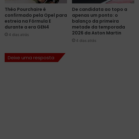
i
a
Théo Pourchaire é
De candidata ao topo a
n
r
confirmado pela Opel para
apenas um ponto: o
í
a
estreia na Fórmula E
balanço da primeira
c
a
durante a era GEN4
metade da temporada
i
t
2026 da Aston Martin
4 dias atrás
o
e
4 dias atrás
n
m
a
p
Deixe uma resposta
A
o
u
r
s
a
t
d
r
a
á
2
l
0
i
2
a
5
/
2
6
c