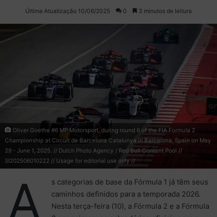
on
um
Última Atualização 10/06/2025
0
3 minutos de leitura
X
e-
mail
Oliver Goethe #6 MP Motorsport, during round 6 of the FIA Formula 2
Championship at Circuit de Barcelona Catalunya in Barcelona, Spain on May
29 - June 1, 2025. // Dutch Photo Agency / Red Bull Content Pool //
SI202506010222 // Usage for editorial use only //
A
s categorias de base da Fórmula 1 já têm seus
caminhos definidos para a temporada 2026.
Nesta terça-feira (10), a Fórmula 2 e a Fórmula