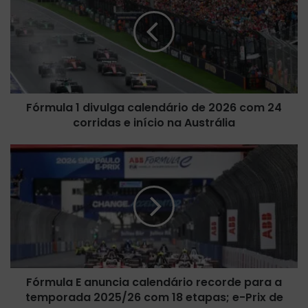
r
m
u
l
a
1
d
Fórmula 1 divulga calendário de 2026 com 24
i
corridas e início na Austrália
v
u
l
F
g
ó
a
r
c
m
a
u
l
l
e
a
n
E
d
a
á
Fórmula E anuncia calendário recorde para a
n
r
temporada 2025/26 com 18 etapas; e-Prix de
u