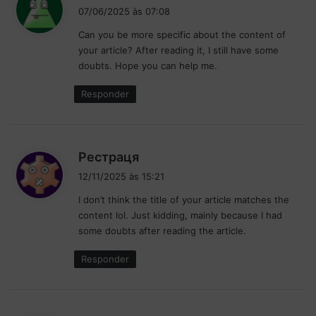
i
a
p
07/06/2025 às 07:08
s
d
p
Can you be more specific about the content of
s
o
e
your article? After reading it, I still have some
d
e
n
doubts. Hope you can help me.
a
é
:
s
6
Responder
a
º
c
u
s
d
Рестраця
a
i
ç
12/11/2025 às 15:21
õ
s
I don’t think the title of your article matches the
e
s
content lol. Just kidding, mainly because I had
s
e
some doubts after reading the article.
:
Responder