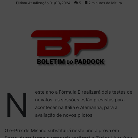
on
um
Última Atualização 01/03/2024
5
2 minutos de leitura
X
e-
mail
N
este ano a Fórmula E realizará dois testes de
novatos, as sessões estão previstas para
acontecer na Itália e Alemanha, para a
avaliação de novos pilotos.
O e-Prix de Misano substituirá neste ano a prova em