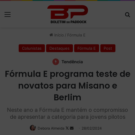
Menu
P
Início
/
Fórmula E
Colunistas
Destaques
Fórmula E
Post
Tendência
Fórmula E programa teste de
novatos para Misano e
Berlim
Neste ano a Fórmula E mantém o compromisso
de apresentar a categoria para jovens pilotos
Debora Almeida
Follow
Mande
28/02/2024