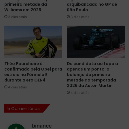
primeira metade da
arquibancada no GP de
p
1
Williams em 2026
São Paulo
e
d
3 dias atrás
3 dias atrás
d
o
a
G
R
P
B
d
R
o
a
B
p
a
ó
h
Théo Pourchaire é
De candidata ao topo a
s
r
confirmado pela Opel para
apenas um ponto: o
s
e
estreia na Fórmula E
balanço da primeira
e
i
durante a era GEN4
metade da temporada
r
n
2026 da Aston Martin
4 dias atrás
i
.
4 dias atrás
n
V
o
e
5 Comentários
c
r
e
s
n
t
d
binance
t
a