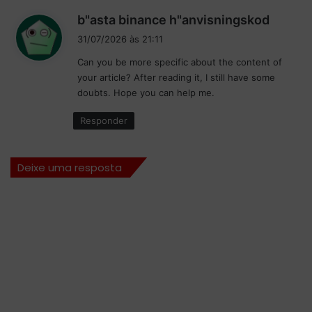
d
b"asta binance h"anvisningskod
i
31/07/2026 às 21:11
s
Can you be more specific about the content of
s
your article? After reading it, I still have some
e
doubts. Hope you can help me.
:
Responder
Deixe uma resposta