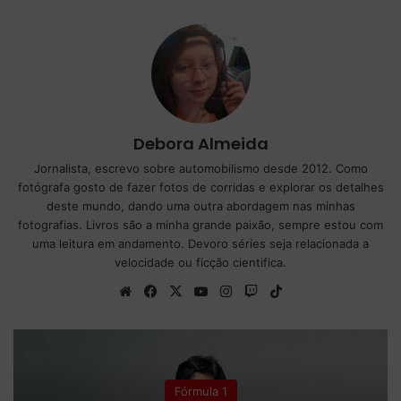
Debora Almeida
Jornalista, escrevo sobre automobilismo desde 2012. Como
fotógrafa gosto de fazer fotos de corridas e explorar os detalhes
deste mundo, dando uma outra abordagem nas minhas
fotografias. Livros são a minha grande paixão, sempre estou com
uma leitura em andamento. Devoro séries seja relacionada a
velocidade ou ficção cientifica.
We
Fa
X
Yo
Ins
Tw
Tik
bsi
ce
uT
tag
itc
To
te
bo
ub
ra
h
k
ok
e
m
Fórmula 1