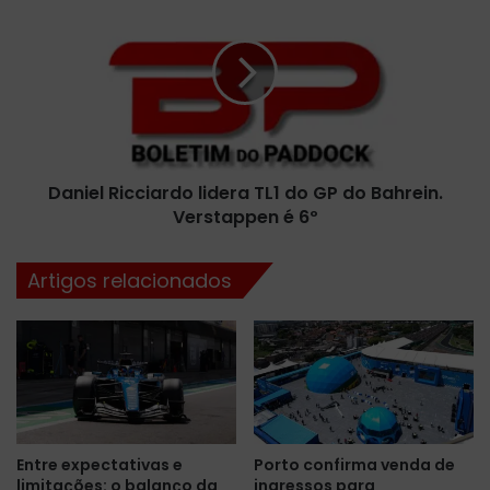
e
a
r
n
s
i
e
e
g
l
u
R
e
i
c
c
o
Daniel Ricciardo lidera TL1 do GP do Bahrein.
c
m
Verstappen é 6º
i
o
a
c
r
Artigos relacionados
h
d
e
o
f
l
e
i
d
d
e
e
e
r
q
a
Entre expectativas e
Porto confirma venda de
u
T
limitações: o balanço da
ingressos para
i
L