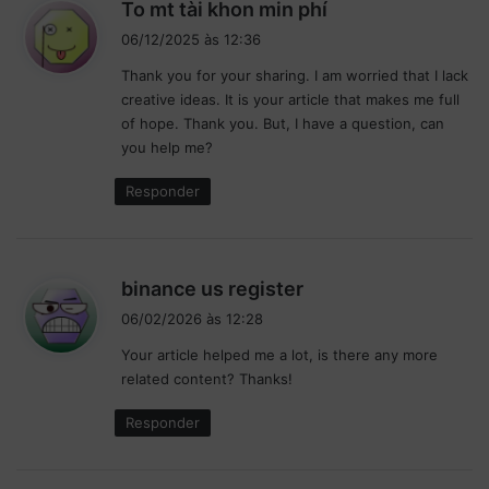
d
To mt tài khon min phí
i
06/12/2025 às 12:36
s
Thank you for your sharing. I am worried that I lack
s
creative ideas. It is your article that makes me full
e
of hope. Thank you. But, I have a question, can
:
you help me?
Responder
d
binance us register
i
06/02/2026 às 12:28
s
Your article helped me a lot, is there any more
s
related content? Thanks!
e
:
Responder