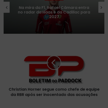
Problemas na F2 em 2026
complicam chances de Colton Herta
na Fórmula 1
C
h
r
i
s
t
i
a
n
Christian Horner segue como chefe de equipe
H
da RBR após ser inocentado das acusações
o
r
n
D