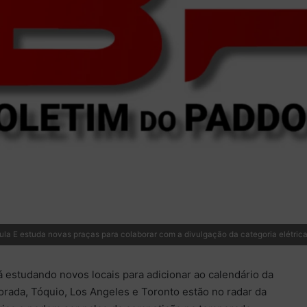
a E estuda novas praças para colaborar com a divulgação da categoria elétric
á estudando novos locais para adicionar ao calendário da
rada, Tóquio, Los Angeles e Toronto estão no radar da