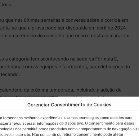
trica.
u que nas últimas semanas a conversa sobre a corrida em
redita-se que a prova pode ser disputada em abril de 2024.
a em uma reunião do conselho que ocorre nesta semana em
as a categoria tem acontecendo na sede da Fórmula E,
aordinária com as equipes e fabricantes, para definições do
ntecendo.
calendário da próxima temporada, incluindo a adição de
bém estão em negociação com a Fórmula E. Antes do e-
Gerenciar Consentimento de Cookies
que abriu a temporada 2022/23, uma equipe de criação de
eve em Los Angeles. Nenhum outro detalhe é de
a fornecer as melhores experiências, usamos tecnologias como cookies para
nição dos locais por onde a corrida poderia ser realizada
azenar e/ou acessar informações do dispositivo. O consentimento para essas
nologias nos permitirá processar dados como comportamento de navegação ou 
lusivos neste site. Não consentir ou retirar o consentimento pode afetar