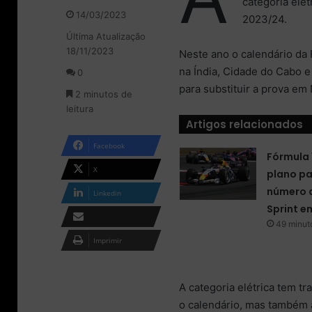
categoria elé
o
a
14/03/2023
2023/24.
l
n
Última Atualização
l
d
18/11/2023
o
e
Neste ano o calendário da
w
u
na Índia, Cidade do Cabo e
0
o
m
para substituir a prova em
2 minutos de
n
e
leitura
X
-
Artigos relacionados
m
a
Facebook
i
Fórmula 
l
X
plano pa
número d
Linkedin
Sprint e
49 minuto
Compartilhar via e-
Imprimir
mail
A categoria elétrica tem 
o calendário, mas também 