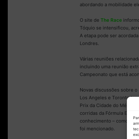
abordando a mobilidade elé
O site de
The Race
informo
Tóquio se intensificou, ac
A etapa pode ser acordad
Londres.
Várias reuniões relacionad
incluindo uma reunião extr
Campeonato que está aco
Novas discussões sobre o 
Los Angeles e Toronto tam
Prix da Cidade do México 
corridas da Fórmula E est
Par
conhecimento – como a defi
arm
foi mencionado.
tec
exc