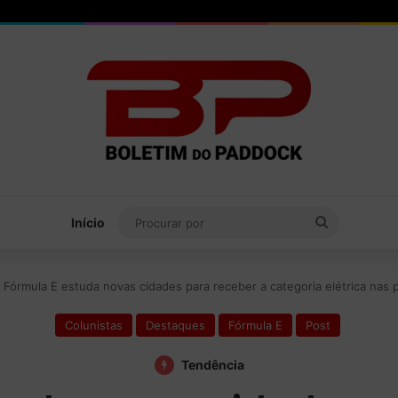
Procurar
Início
por
/
Fórmula E estuda novas cidades para receber a categoria elétrica nas
Colunistas
Destaques
Fórmula E
Post
Tendência