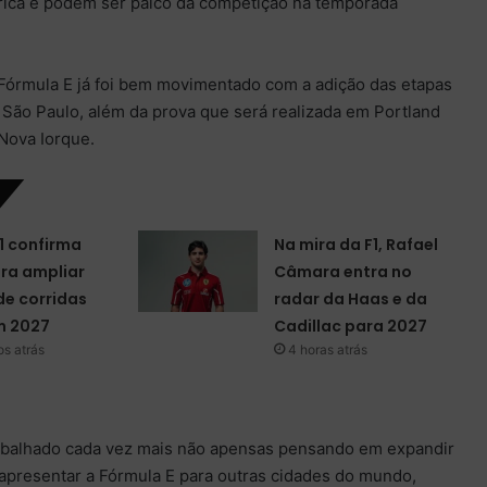
trica e podem ser palco da competição na temporada
 Fórmula E já foi bem movimentado com a adição das etapas
 São Paulo, além da prova que será realizada em Portland
 Nova Iorque.
1 confirma
Na mira da F1, Rafael
ra ampliar
Câmara entra no
e corridas
radar da Haas e da
m 2027
Cadillac para 2027
s atrás
4 horas atrás
trabalhado cada vez mais não apensas pensando em expandir
apresentar a Fórmula E para outras cidades do mundo,