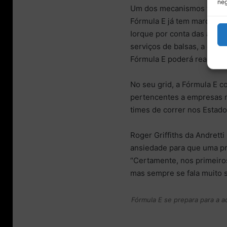
neg
Um dos mecanismos tem sid
Fórmula E já tem marcado p
Iorque por conta das alter
serviços de balsas, a cate
Fórmula E poderá realizar 
No seu grid, a Fórmula E 
pertencentes a empresas n
times de correr nos Estado
Roger Griffiths da Andret
ansiedade para que uma pro
“Certamente, nos primeiro
mas sempre se fala muito 
Fórmula E se prepara para a a