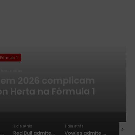
 o Próximo
Fórmula 1
 horas atrás
primeira metade da
m alta e vê potencial
scer no grid
1 dia atrás
1 dia atrás
2 dias atr
Red Bull admite que ritmo de atualizações deve diminuir para priorizar projeto de 2027
Vowles admite surpresa com retrocesso da Williams e explica crise da equipe em 2026
IndyCar em Portland: confira os horários da 13ª etapa da temporada 2026 e onde assistir