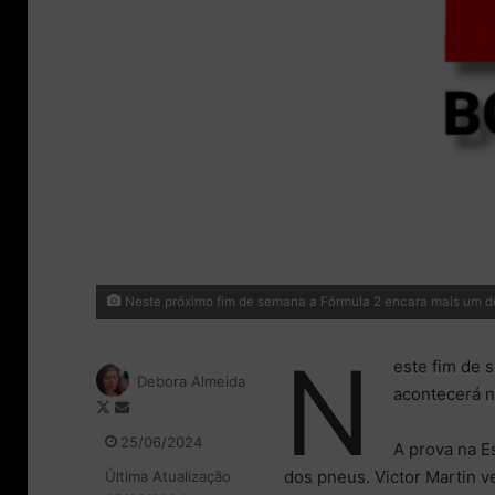
Neste próximo fim de semana a Fórmula 2 encara mais um d
N
este fim de 
Debora Almeida
acontecerá n
F
M
o
a
25/06/2024
A prova na E
l
n
dos pneus. Victor Martin ve
Última Atualização
l
d