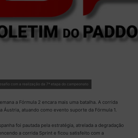
esafio com a realização da 7ª etapa do campeonato
semana a Fórmula 2 encara mais uma batalha. A corrida
a Áustria, atuando como evento suporte da Fórmula 1.
spanha foi pautada pela estratégia, atrelada a degradação
ncendo a corrida Sprint e ficou satisfeito com a