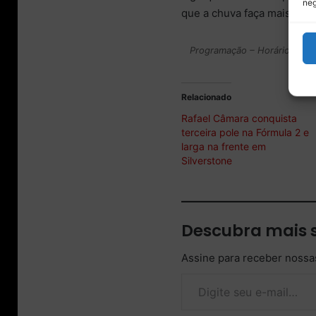
neg
que a chuva faça mais uma
Programação – Horários da Fó
Relacionado
Rafael Câmara conquista
terceira pole na Fórmula 2 e
larga na frente em
Silverstone
Descubra mais 
Assine para receber nossas
Digite seu e-mail…