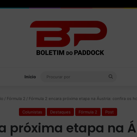
Procurar
Início
por
io
/
Fórmula 2
/
Fórmula 2 encara próxima etapa na Áustria: confira os ho
Colunistas
Destaques
Fórmula 2
Post
 próxima etapa na Áu