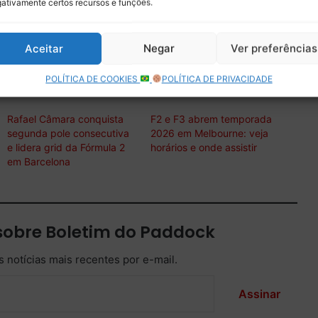
ativamente certos recursos e funções.
 vez parte do fim de semana.
Aceitar
Negar
Ver preferências
rmula 2 – GP da Áustria – Foto: Ale Ranieri / Boletim do Paddock
POLÍTICA DE COOKIES
POLÍTICA DE PRIVACIDADE
Rafael Câmara conquista
F2 e F3 abrem temporada
segunda pole consecutiva
2026 em Melbourne: veja
e lidera grid da Fórmula 2
horários e onde assistir
em Barcelona
sobre Boletim do Paddock
 notícias mais recentes por e-mail.
Assinar