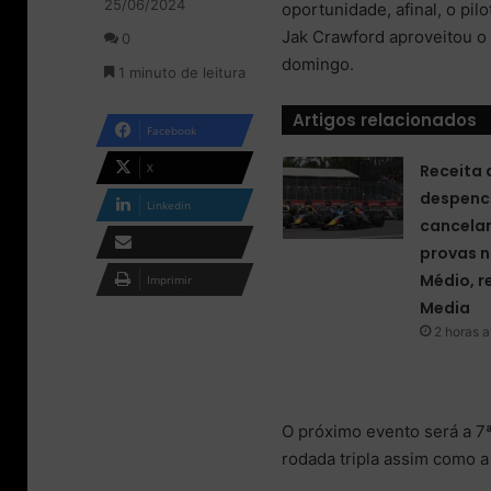
25/06/2024
o
e
oportunidade, afinal, o p
w
u
Jak Crawford aproveitou o 
0
o
m
domingo.
1 minuto de leitura
n
e
X
-
Artigos relacionados
m
Facebook
a
i
X
Receita 
l
despenc
Linkedin
cancela
provas n
Compartilhar via e-
Médio, r
Imprimir
mail
Media
2 horas a
O próximo evento será a 7
rodada tripla assim como a